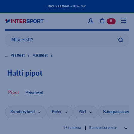
Nike vaatteet -20%
0
tuotetta osto
Kirjaudu sisään
...
Vaatteet
Asusteet
Halti pipot
Pipot
Käsineet
Kohderyhmä
Koko
Väri
Kauppasaatavuu
19
tuotetta