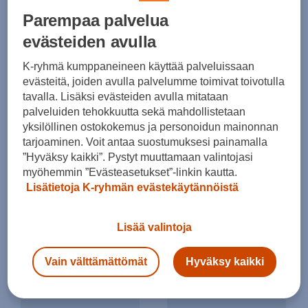
Halti
Halti
Parempaa palvelua
Hile Pipo
Crostie merino Beanie - pipo
evästeiden avulla
(0)
(0)
K-ryhmä kumppaneineen käyttää palveluissaan
35,00 €
45,00 €
evästeitä, joiden avulla palvelumme toimivat toivotulla
tavalla. Lisäksi evästeiden avulla mitataan
palveluiden tehokkuutta sekä mahdollistetaan
yksilöllinen ostokokemus ja personoidun mainonnan
tarjoaminen. Voit antaa suostumuksesi painamalla
”Hyväksy kaikki”. Pystyt muuttamaan valintojasi
myöhemmin ”Evästeasetukset”-linkin kautta.
Lisätietoja K-ryhmän evästekäytännöistä
Halti
Halti
Lisää valintoja
Loiva beanie - pipo
Loiva beanie - pipo
(0)
(0)
Vain välttämättömät
Hyväksy kaikki
25,00 €
25,00 €