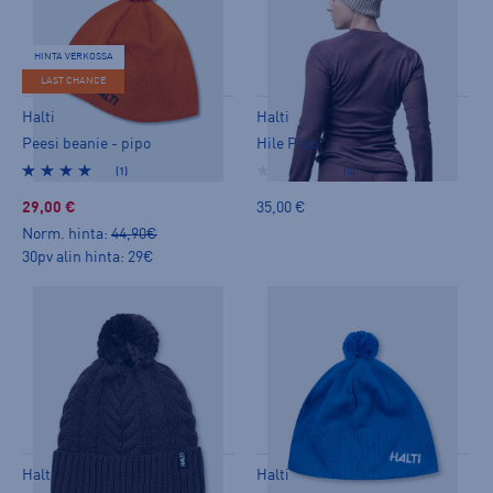
HINTA VERKOSSA
LAST CHANCE
Halti
Halti
Peesi beanie - pipo
Hile Pipo
(1)
(0)
29,00 €
35,00 €
Norm. hinta:
44,90€
30pv alin hinta: 29€
Halti
Halti