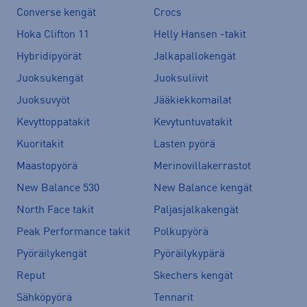
Converse kengät
Crocs
Hoka Clifton 11
Helly Hansen -takit
Hybridipyörät
Jalkapallokengät
Juoksukengät
Juoksuliivit
Juoksuvyöt
Jääkiekkomailat
Kevyttoppatakit
Kevytuntuvatakit
Kuoritakit
Lasten pyörä
Maastopyörä
Merinovillakerrastot
New Balance 530
New Balance kengät
North Face takit
Paljasjalkakengät
Peak Performance takit
Polkupyörä
Pyöräilykengät
Pyöräilykypärä
Reput
Skechers kengät
Sähköpyörä
Tennarit