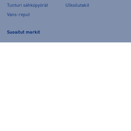
Tunturi sähköpyörät
Ulkoilutakit
Vans-reput
Suositut merkit
Peak Performance
adidas
Helly Hansen
Rukka
Halti
Nike
New Balance
McKINLEY
Energetics
Kari Traa
Hoka
Puma
Röhnisch
Haglöfs
Asics
Luhta
Under Armour
Björn Borg