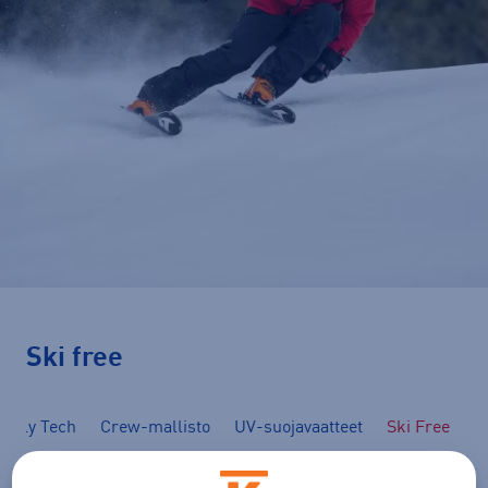
Ski free
Helly Tech
Crew-mallisto
UV-suojavaatteet
Ski Free