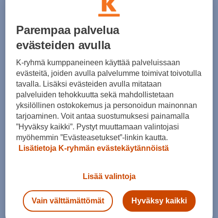
Kohderyhmä
Koko
Väri
Kauppasaatavuu
Parempaa palvelua
11
tuotetta
evästeiden avulla
K-ryhmä kumppaneineen käyttää palveluissaan
evästeitä, joiden avulla palvelumme toimivat toivotulla
tavalla. Lisäksi evästeiden avulla mitataan
palveluiden tehokkuutta sekä mahdollistetaan
yksilöllinen ostokokemus ja personoidun mainonnan
tarjoaminen. Voit antaa suostumuksesi painamalla
”Hyväksy kaikki”. Pystyt muuttamaan valintojasi
Helly Hansen
Helly Hansen
myöhemmin ”Evästeasetukset”-linkin kautta.
Legendary Insulated Pant
Legendary Insulated Pant
Lisätietoja K-ryhmän evästekäytännöistä
(2)
(2)
225,00 €
225,00 €
Lisää valintoja
Vain välttämättömät
Hyväksy kaikki