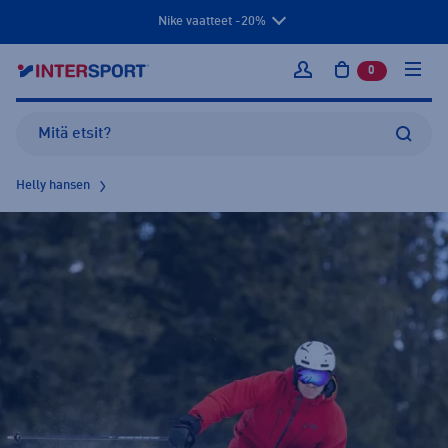
Nike vaatteet -20%
0
tuotetta osto
Kirjaudu sisään
Helly hansen