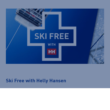
Ski Free with Helly Hansen
Ostaessasi Helly Hansen-valikoimasta laskettelutakin tai
-housut, saat huippuedun haluamaasi
laskettelukeskukseen.