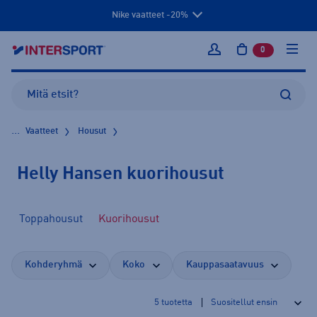
Nike vaatteet -20%
0
tuotetta osto
Kirjaudu sisään
...
Vaatteet
Housut
Helly Hansen kuorihousut
Toppahousut
Kuorihousut
Kohderyhmä
Koko
Kauppasaatavuus
5
tuotetta