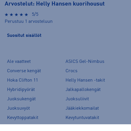
Arvostelut: Helly Hansen kuorihousut
5/5
Perustuu 1 arvosteluun
Suositut sisällöt
Ale vaatteet
ASICS Gel-Nimbus
Converse kengät
Crocs
Hoka Clifton 11
Helly Hansen -takit
Hybridipyörät
Jalkapallokengät
Juoksukengät
Juoksuliivit
Juoksuvyöt
Jääkiekkomailat
Kevyttoppatakit
Kevytuntuvatakit
Kuoritakit
Lasten pyörä