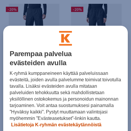
-20%
-20%
HINTA VERKOSSA
HINTA VERKOSSA
Parempaa palvelua
Helly Hansen
Helly Hansen
evästeiden avulla
Rain Pant M - kuorihousut
Rain Pant W - kuorihousut
(0)
(0)
K-ryhmä kumppaneineen käyttää palveluissaan
79,99 €
79,99 €
evästeitä, joiden avulla palvelumme toimivat toivotulla
Norm. hinta:
100€
Norm. hinta:
100€
tavalla. Lisäksi evästeiden avulla mitataan
30pv alin hinta: 100€
30pv alin hinta: 100€
palveluiden tehokkuutta sekä mahdollistetaan
yksilöllinen ostokokemus ja personoidun mainonnan
-20%
-20%
tarjoaminen. Voit antaa suostumuksesi painamalla
”Hyväksy kaikki”. Pystyt muuttamaan valintojasi
myöhemmin ”Evästeasetukset”-linkin kautta.
Lisätietoja K-ryhmän evästekäytännöistä