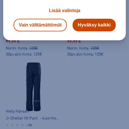
HINTA VERKOSSA
HINTA VERKOSSA
Lisää valintoja
Helly Hansen
Helly Hansen
Vain välttämättömät
Hyväksy kaikki
Vancouver Pant W - kuorihousut
Vancouver Pant M - kuorihousut
(0)
(1)
99,99 €
99,99 €
Norm. hinta:
125€
Norm. hinta:
125€
30pv alin hinta: 125€
30pv alin hinta: 125€
Helly Hansen
Jr Shelter Ht Pant. - kuorihousut
(0)