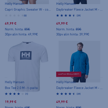
Helly Hansen
Helly Hansen
Capri Graphic Sweater W - collegepaita
Daybreaker Fleece Jacket M - fleecetakki
(0)
(39)
49,99 €
49,99 €
Norm. hinta:
85€
Norm. hinta:
85€
30pv alin hinta: 49,99€
30pv alin hinta: 39,99€
LAATUA EDULLISESTI
Helly Hansen
Helly Hansen
Box Tee 2.0 M - t-paita
Daybreaker Fleece Jacket M - fleecetakki
(1)
(39)
19,99 €
49,99 €
Norm. hinta:
40€
Norm. hinta:
85€