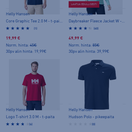
LAATUA EDULLISESTI
Helly Hansen
Helly Hansen
Core Graphic Tee 2.0 M - t-paita
Daybreaker Fleece Jacket W - fleecetakki
(1)
(60)
19,99 €
49,99 €
Norm. hinta:
45€
Norm. hinta:
85€
30pv alin hinta: 19,99€
30pv alin hinta: 39,99€
Helly Hansen
Helly Hansen
Logo T-shirt 3.0 M - t-paita
Hudson Polo - pikeepaita
(6)
(0)