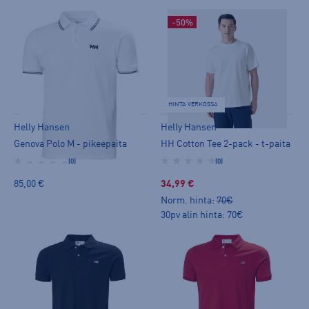
-50%
HINTA VERKOSSA
Helly Hansen
Helly Hansen
Genova Polo M - pikeepaita
HH Cotton Tee 2-pack - t-paita
(0)
(0)
85,00 €
34,99 €
Norm. hinta:
70€
30pv alin hinta: 70€