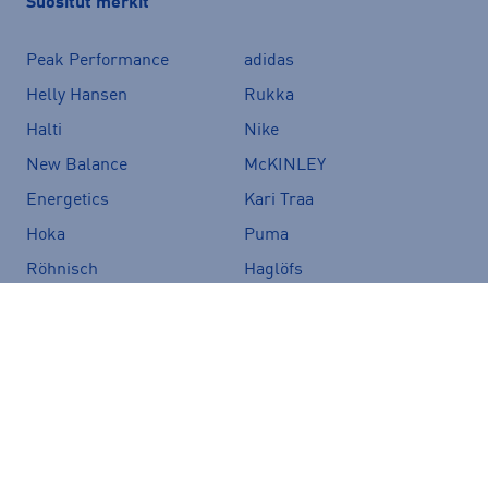
Suositut merkit
Peak Performance
adidas
Helly Hansen
Rukka
Halti
Nike
New Balance
McKINLEY
Energetics
Kari Traa
Hoka
Puma
Röhnisch
Haglöfs
Asics
Luhta
Under Armour
Björn Borg
Firefly
Craft
Fjällräven
Merrell
Zeropoint
The North Face
Speedo
CamelBak