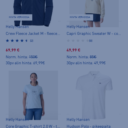
HINTA VERKOSSA
HINTA VERKOSSA
Helly Hansen
Helly Hansen
Crew Fleece Jacket M - fleecetakki
Capri Graphic Sweater W - collegepaita
(2)
(0)
69,99 €
49,99 €
Norm. hinta:
150€
Norm. hinta:
85€
30pv alin hinta: 69,99€
30pv alin hinta: 49,99€
Helly Hansen
Helly Hansen
Core Graphic T-shirt 2.0 W - t-paita
Hudson Polo - pikeepaita