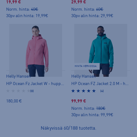
19,99 €
29,99 €
Norm. hinta:
40€
Norm. hinta:
60€
30pv alin hinta: 19,99€
30pv alin hinta: 29,99€
HINTA VERKOSSA
Helly Hansen
Helly Hansen
HP Ocean Fz Jacket W - huppari
HP Ocean FZ Jacket 2.0 M - huppari
(0)
(4)
180,00 €
99,99 €
Norm. hinta:
180€
30pv alin hinta: 99,99€
Näkyvissä
60
/
188
tuotetta
.