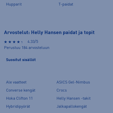
Hupparit
T-paidat
Arvostelut: Helly Hansen paidat ja topit
4.33/5
Perustuu 184 arvosteluun
Suositut sisällöt
Ale vaatteet
ASICS Gel-Nimbus
Converse kengät
Crocs
Hoka Clifton 11
Helly Hansen -takit
Hybridipyörät
Jalkapallokengät