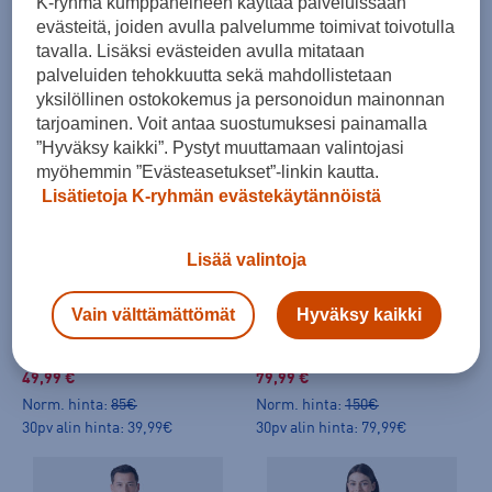
K-ryhmä kumppaneineen käyttää palveluissaan
69,99 €
39,99 €
evästeitä, joiden avulla palvelumme toimivat toivotulla
Norm. hinta:
150€
Norm. hinta:
70€
tavalla. Lisäksi evästeiden avulla mitataan
30pv alin hinta: 69,99€
30pv alin hinta: 39,99€
palveluiden tehokkuutta sekä mahdollistetaan
yksilöllinen ostokokemus ja personoidun mainonnan
tarjoaminen. Voit antaa suostumuksesi painamalla
”Hyväksy kaikki”. Pystyt muuttamaan valintojasi
myöhemmin ”Evästeasetukset”-linkin kautta.
Lisätietoja K-ryhmän evästekäytännöistä
LAATUA EDULLISESTI
HINTA VERKOSSA
Lisää valintoja
Helly Hansen
Helly Hansen
Vain välttämättömät
Hyväksy kaikki
Daybreaker Fleece Jacket W - fleecetakki
Maud Pile Jacket W - fleecetakki
(60)
(1)
49,99 €
79,99 €
Norm. hinta:
85€
Norm. hinta:
150€
30pv alin hinta: 39,99€
30pv alin hinta: 79,99€