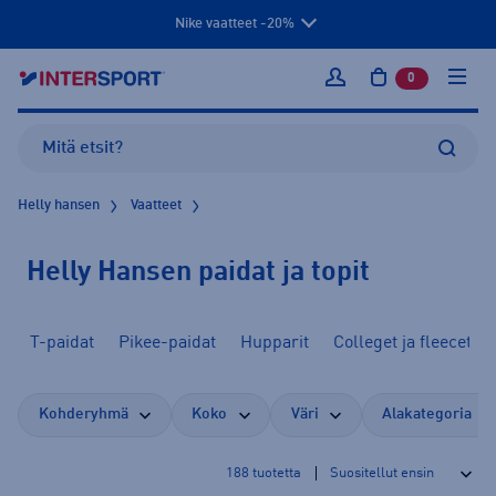
Nike vaatteet -20%
0
tuotetta osto
Kirjaudu sisään
Helly hansen
Vaatteet
Helly Hansen paidat ja topit
T-paidat
Pikee-paidat
Hupparit
Colleget ja fleecet
Kohderyhmä
Koko
Väri
Alakategoria
188
tuotetta