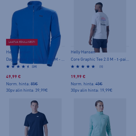
LAATUA EDULLISESTI
Helly Hansen
Helly Hansen
Daybreaker Fleece Jacket M - fleecetakki
Core Graphic Tee 2.0 M - t-paita
(39)
(1)
49,99 €
19,99 €
Norm. hinta:
85€
Norm. hinta:
45€
30pv alin hinta: 39,99€
30pv alin hinta: 19,99€