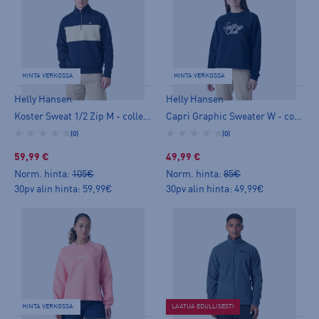
HINTA VERKOSSA
HINTA VERKOSSA
Helly Hansen
Helly Hansen
Koster Sweat 1/2 Zip M - collegepaita
Capri Graphic Sweater W - collegepaita
(0)
(0)
59,99 €
49,99 €
Norm. hinta:
105€
Norm. hinta:
85€
30pv alin hinta: 59,99€
30pv alin hinta: 49,99€
HINTA VERKOSSA
LAATUA EDULLISESTI