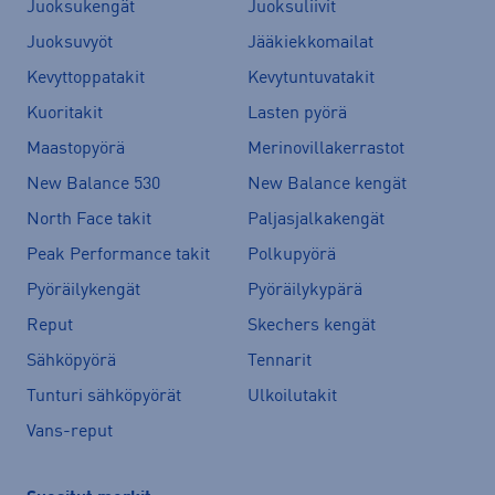
Juoksukengät
Juoksuliivit
Juoksuvyöt
Jääkiekkomailat
Kevyttoppatakit
Kevytuntuvatakit
Kuoritakit
Lasten pyörä
Maastopyörä
Merinovillakerrastot
New Balance 530
New Balance kengät
North Face takit
Paljasjalkakengät
Peak Performance takit
Polkupyörä
Pyöräilykengät
Pyöräilykypärä
Reput
Skechers kengät
Sähköpyörä
Tennarit
Tunturi sähköpyörät
Ulkoilutakit
Vans-reput