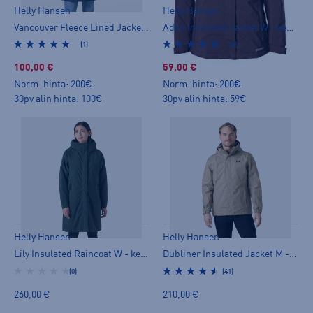
Helly Hansen
Helly Hansen
Vancouver Fleece Lined Jacket W - kevytvanutakki
Aden Insulated Jacket W - kevytvanutakki
(1)
(6)
100,00 €
59,00 €
Norm. hinta:
200€
Norm. hinta:
200€
30pv alin hinta: 100€
30pv alin hinta: 59€
Helly Hansen
Helly Hansen
Lily Insulated Raincoat W - kevytvanutakki
Dubliner Insulated Jacket M - kevytvanutakki
(0)
(41)
260,00 €
210,00 €