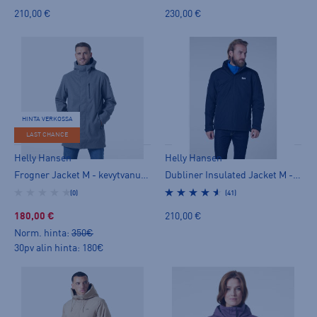
210,00 €
230,00 €
HINTA VERKOSSA
LAST CHANCE
Helly Hansen
Helly Hansen
Frogner Jacket M - kevytvanutakki
Dubliner Insulated Jacket M - kevytvanutakki
(0)
(41)
180,00 €
210,00 €
Norm. hinta:
350€
30pv alin hinta: 180€