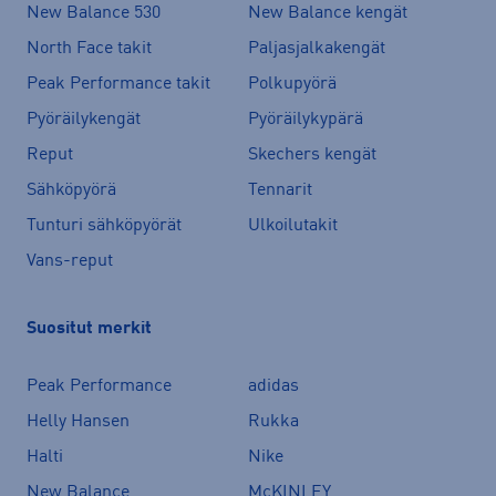
New Balance 530
New Balance kengät
North Face takit
Paljasjalkakengät
Peak Performance takit
Polkupyörä
Pyöräilykengät
Pyöräilykypärä
Reput
Skechers kengät
Sähköpyörä
Tennarit
Tunturi sähköpyörät
Ulkoilutakit
Vans-reput
Suositut merkit
Peak Performance
adidas
Helly Hansen
Rukka
Halti
Nike
New Balance
McKINLEY