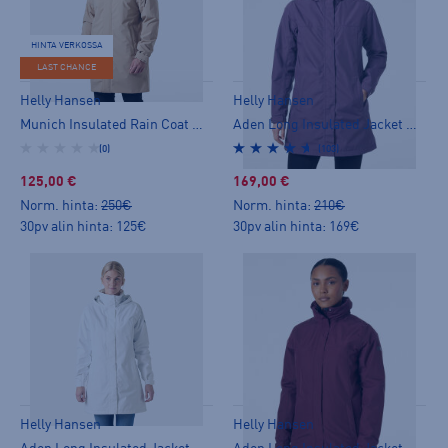
HINTA VERKOSSA
LAST CHANCE
Helly Hansen
Helly Hansen
Munich Insulated Rain Coat M - kevytvanutakki
Aden Long Insulated Jacket W - kevytvanutakki
(0)
(103)
125,00 €
169,00 €
Norm. hinta:
250€
Norm. hinta:
210€
30pv alin hinta: 125€
30pv alin hinta: 169€
Helly Hansen
Helly Hansen