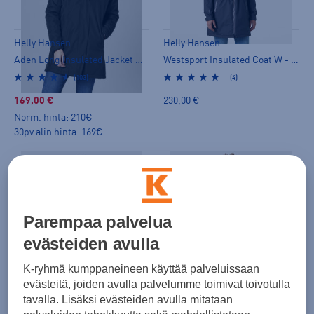
Helly Hansen
Helly Hansen
Aden Long Insulated Jacket W - kevytvanutakki
Westsport Insulated Coat W - kevytvanutakki
(103)
(4)
169,00 €
230,00 €
Norm. hinta:
210€
30pv alin hinta: 169€
Parempaa palvelua
evästeiden avulla
K-ryhmä kumppaneineen käyttää palveluissaan
Helly Hansen
Helly Hansen
evästeitä, joiden avulla palvelumme toimivat toivotulla
Jr Crew Midlayer Jacket 2.0 - kevytvanutakki
Westsport Insulated Coat W - kevytvanutakki
tavalla. Lisäksi evästeiden avulla mitataan
(2)
(4)