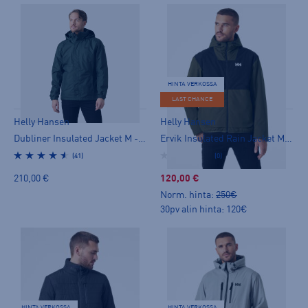
HINTA VERKOSSA
LAST CHANCE
Helly Hansen
Helly Hansen
Dubliner Insulated Jacket M - kevytvanutakki
Ervik Insulated Rain Jacket M - kevytvanutakki
(41)
(0)
210,00 €
120,00 €
Norm. hinta:
250€
30pv alin hinta: 120€
HINTA VERKOSSA
HINTA VERKOSSA