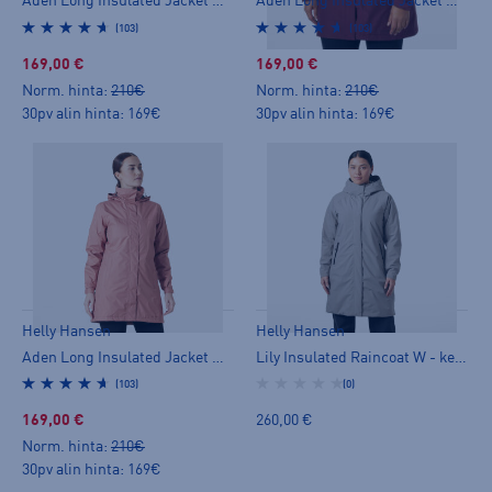
Aden Long Insulated Jacket W - kevytvanutakki
Aden Long Insulated Jacket W - kevytvanutakki
(103)
(103)
169,00 €
169,00 €
Norm. hinta:
210€
Norm. hinta:
210€
30pv alin hinta: 169€
30pv alin hinta: 169€
Helly Hansen
Helly Hansen
Aden Long Insulated Jacket W - kevytvanutakki
Lily Insulated Raincoat W - kevytvanutakki
(103)
(0)
169,00 €
260,00 €
Norm. hinta:
210€
30pv alin hinta: 169€