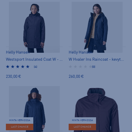
Helly Hansen
Helly Hansen
Westsport Insulated Coat W - kevytvanutakki
W Hvaler Ins Raincoat - kevytvanutakki
(4)
(0)
230,00 €
260,00 €
HINTA VERKOSSA
HINTA VERKOSSA
LAST CHANCE
LAST CHANCE