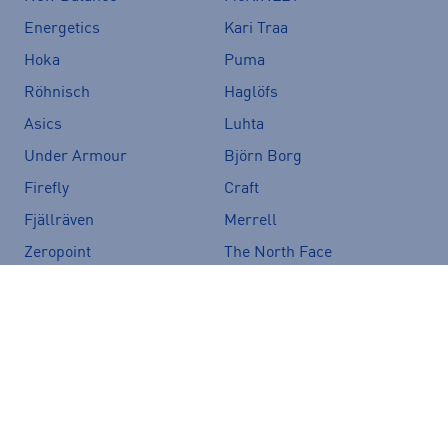
Energetics
Kari Traa
Hoka
Puma
Röhnisch
Haglöfs
Asics
Luhta
Under Armour
Björn Borg
Firefly
Craft
Fjällräven
Merrell
Zeropoint
The North Face
Speedo
CamelBak
Salomon
Icepeak
Vans
Crocs