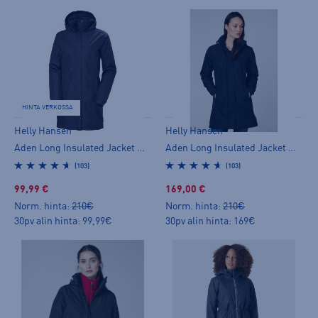
HINTA VERKOSSA
Helly Hansen
Helly Hansen
Aden Long Insulated Jacket W - kevytvanutakki
Aden Long Insulated Jacket W - kevytvanutakki
(103)
(103)
99,99 €
169,00 €
Norm. hinta:
210€
Norm. hinta:
210€
30pv alin hinta: 99,99€
30pv alin hinta: 169€