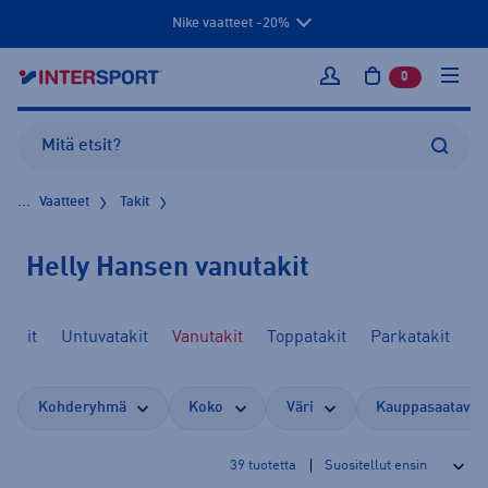
Nike vaatteet -20%
0
tuotetta osto
Kirjaudu sisään
...
Vaatteet
Takit
Helly Hansen vanutakit
itakit
Untuvatakit
Vanutakit
Toppatakit
Parkatakit
Kohderyhmä
Koko
Väri
Kauppasaatavuu
39
tuotetta