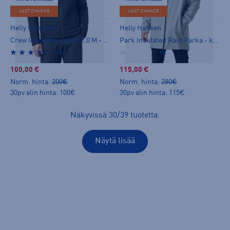
LAST CHANCE
LAST CHANCE
Helly Hansen
Helly Hansen
Crew Insulator Jacket 2.0 M - kevytvanutakki
Park Insulated Rain Parka - kevytvanutakki
(11)
(0)
100,00 €
115,00 €
Norm. hinta:
200€
Norm. hinta:
280€
30pv alin hinta: 100€
30pv alin hinta: 115€
Näkyvissä
30
/
39
tuotetta
.
Näytä lisää