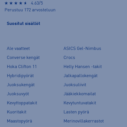
4.63/5
Perustuu 172 arvosteluun
Suositut sisällöt
Ale vaatteet
ASICS Gel-Nimbus
Converse kengät
Crocs
Hoka Clifton 11
Helly Hansen -takit
Hybridipyörät
Jalkapallokengät
Juoksukengät
Juoksuliivit
Juoksuvyöt
Jääkiekkomailat
Kevyttoppatakit
Kevytuntuvatakit
Kuoritakit
Lasten pyörä
Maastopyörä
Merinovillakerrastot