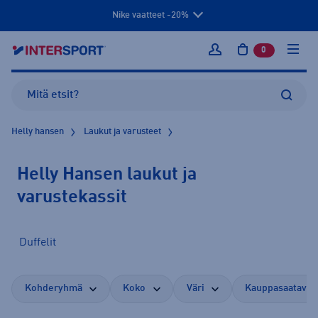
Nike vaatteet -20%
0
tuotetta osto
Kirjaudu sisään
Helly hansen
Laukut ja varusteet
Helly Hansen laukut ja
varustekassit
Duffelit
Kohderyhmä
Koko
Väri
Kauppasaatavuu