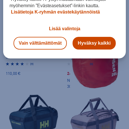
myöhemmin ”Evästeasetukset”-linkin kautta.
Lisätietoja K-ryhmän evästekäytännöistä
Lisää valintoja
HINTA VERKOSSA
Vain välttämättömät
Hyväksy kaikki
Helly Hansen
Helly Hansen
Scout Duffel S - varustekassi
Light Dry Bag 20l - varustekassi
(9)
(0)
110,00 €
24,99 €
Norm. hinta:
40€
30pv alin hinta: 24,99€