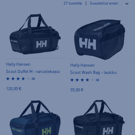
27
tuotetta
Helly Hansen
Helly Hansen
Scout Duffel M - varustekassi
Scout Wash Bag - laukku
(8)
(8)
120,00 €
35,00 €