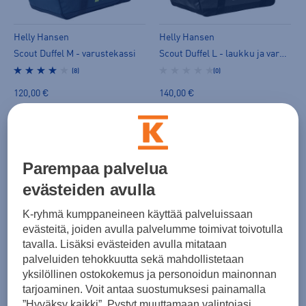
Helly Hansen
Helly Hansen
Scout Duffel M - varustekassi
Scout Duffel L - laukku ja varustekassi
(8)
(0)
120,00 €
140,00 €
Parempaa palvelua
evästeiden avulla
K-ryhmä kumppaneineen käyttää palveluissaan
Helly Hansen
evästeitä, joiden avulla palvelumme toimivat toivotulla
Helly Hansen
Scout Duffel Xl. - laukku ja varustekassi
tavalla. Lisäksi evästeiden avulla mitataan
Scout Duffel S - varustekassi
(0)
palveluiden tehokkuutta sekä mahdollistetaan
(9)
yksilöllinen ostokokemus ja personoidun mainonnan
160,00 €
110,00 €
tarjoaminen. Voit antaa suostumuksesi painamalla
”Hyväksy kaikki”. Pystyt muuttamaan valintojasi