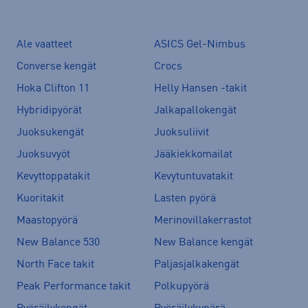
Ale vaatteet
ASICS Gel-Nimbus
Converse kengät
Crocs
Hoka Clifton 11
Helly Hansen -takit
Hybridipyörät
Jalkapallokengät
Juoksukengät
Juoksuliivit
Juoksuvyöt
Jääkiekkomailat
Kevyttoppatakit
Kevytuntuvatakit
Kuoritakit
Lasten pyörä
Maastopyörä
Merinovillakerrastot
New Balance 530
New Balance kengät
North Face takit
Paljasjalkakengät
Peak Performance takit
Polkupyörä