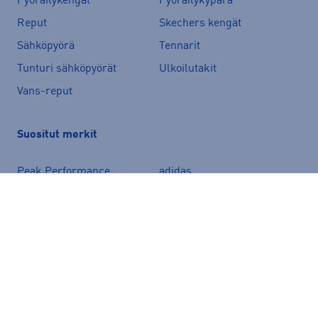
Pyöräilykengät
Pyöräilykypärä
Reput
Skechers kengät
Sähköpyörä
Tennarit
Tunturi sähköpyörät
Ulkoilutakit
Vans-reput
Suositut merkit
Peak Performance
adidas
Helly Hansen
Rukka
Halti
Nike
New Balance
McKINLEY
Energetics
Kari Traa
Hoka
Puma
Röhnisch
Haglöfs