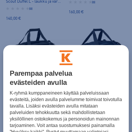
Scout Duffel L - laukku ja varustekassi
(0)
(0)
160,00 €
140,00 €
Parempaa palvelua
Helly Hansen
Helly Hansen
evästeiden avulla
Scout Duffel S - varustekassi
Scout Duffel S - varustekassi
(9)
K-ryhmä kumppaneineen käyttää palveluissaan
(9)
evästeitä, joiden avulla palvelumme toimivat toivotulla
110,00 €
110,00 €
tavalla. Lisäksi evästeiden avulla mitataan
palveluiden tehokkuutta sekä mahdollistetaan
yksilöllinen ostokokemus ja personoidun mainonnan
tarjoaminen. Voit antaa suostumuksesi painamalla
”Hyväksy kaikki”. Pystyt muuttamaan valintojasi