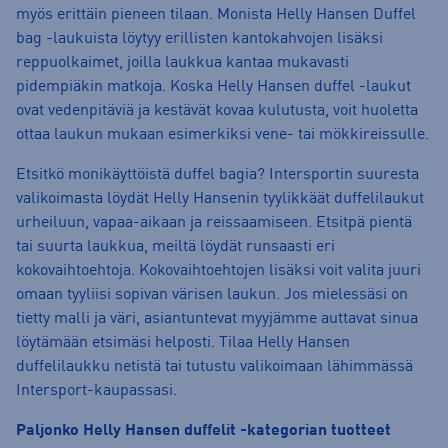
myös erittäin pieneen tilaan. Monista Helly Hansen Duffel
bag -laukuista löytyy erillisten kantokahvojen lisäksi
reppuolkaimet, joilla laukkua kantaa mukavasti
pidempiäkin matkoja. Koska Helly Hansen duffel -laukut
ovat vedenpitäviä ja kestävät kovaa kulutusta, voit huoletta
ottaa laukun mukaan esimerkiksi vene- tai mökkireissulle.
Etsitkö monikäyttöistä duffel bagia? Intersportin suuresta
valikoimasta löydät Helly Hansenin tyylikkäät duffelilaukut
urheiluun, vapaa-aikaan ja reissaamiseen. Etsitpä pientä
tai suurta laukkua, meiltä löydät runsaasti eri
kokovaihtoehtoja. Kokovaihtoehtojen lisäksi voit valita juuri
omaan tyyliisi sopivan värisen laukun. Jos mielessäsi on
tietty malli ja väri, asiantuntevat myyjämme auttavat sinua
löytämään etsimäsi helposti. Tilaa Helly Hansen
duffelilaukku netistä tai tutustu valikoimaan lähimmässä
Intersport-kaupassasi.
Paljonko Helly Hansen duffelit -kategorian tuotteet