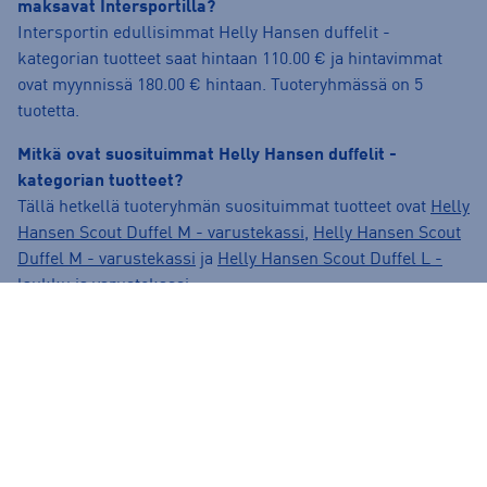
maksavat Intersportilla?
Intersportin edullisimmat Helly Hansen duffelit -
kategorian tuotteet saat hintaan 110.00 € ja hintavimmat
ovat myynnissä 180.00 € hintaan. Tuoteryhmässä on 5
tuotetta.
Mitkä ovat suosituimmat Helly Hansen duffelit -
kategorian tuotteet?
Tällä hetkellä tuoteryhmän suosituimmat tuotteet ovat
Helly
Hansen Scout Duffel M - varustekassi
,
Helly Hansen Scout
Duffel M - varustekassi
ja
Helly Hansen Scout Duffel L -
laukku ja varustekassi
.
Onko verkkokaupasta tilatuilla tuotteilla maksuton
palautusoikeus?
Ilman muuta. Kaikkien verkkokaupasta tilattujen tuotteiden
palautusaika on 30 vrk tuotteen saapumisesta.
Palauttaminen on normaalitoimitettaville tuotteille ilmaista.
Lue lisää palautusehdoista täältä:
https://www.intersport.fi/fi/palautuslomake-