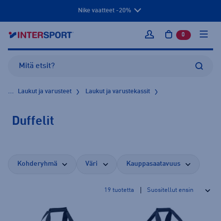
Nike vaatteet -20%
0
tuotetta osto
Kirjaudu sisään
...
Laukut ja varusteet
Laukut ja varustekassit
Duffelit
Kohderyhmä
Väri
Kauppasaatavuus
19
tuotetta