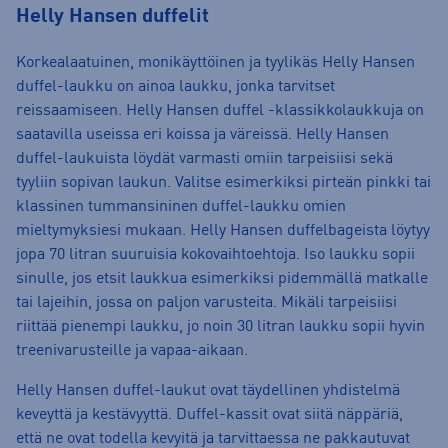
Helly Hansen duffelit
Korkealaatuinen, monikäyttöinen ja tyylikäs Helly Hansen
duffel-laukku on ainoa laukku, jonka tarvitset
reissaamiseen. Helly Hansen duffel -klassikkolaukkuja on
saatavilla useissa eri koissa ja väreissä. Helly Hansen
duffel-laukuista löydät varmasti omiin tarpeisiisi sekä
tyyliin sopivan laukun. Valitse esimerkiksi pirteän pinkki tai
klassinen tummansininen duffel-laukku omien
mieltymyksiesi mukaan. Helly Hansen duffelbageista löytyy
jopa 70 litran suuruisia kokovaihtoehtoja. Iso laukku sopii
sinulle, jos etsit laukkua esimerkiksi pidemmällä matkalle
tai lajeihin, jossa on paljon varusteita. Mikäli tarpeisiisi
riittää pienempi laukku, jo noin 30 litran laukku sopii hyvin
treenivarusteille ja vapaa-aikaan.
Helly Hansen duffel-laukut ovat täydellinen yhdistelmä
keveyttä ja kestävyyttä. Duffel-kassit ovat siitä näppäriä,
että ne ovat todella kevyitä ja tarvittaessa ne pakkautuvat