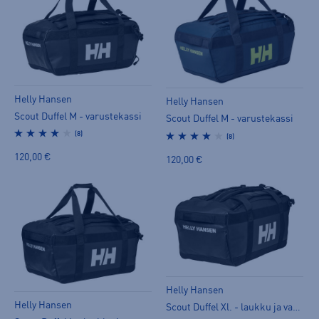
Helly Hansen
Helly Hansen
Scout Duffel M - varustekassi
Scout Duffel M - varustekassi
(8)
(8)
120,00 €
120,00 €
Helly Hansen
Helly Hansen
Scout Duffel Xl. - laukku ja varustekassi