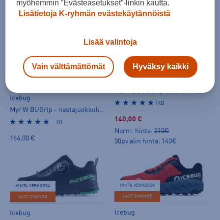
myöhemmin ”Evästeasetukset”-linkin kautta.
164,00 €
Lisätietoja K-ryhmän evästekäytännöistä
Lisää valintoja
HINTA VERKOSSA
LAST CHANCE
Vain välttämättömät
Hyväksy kaikki
Icebug
NewRun BUGrip GTX W - nastajuoksukengät
Icebug
(12)
Myr W BUGrip - nastajuoksukengät
140,00 €
(1)
Norm. hinta:
210€
164,00 €
30pv alin hinta: 140€
HINTA VERKOSSA
HINTA VERKOSSA
LAST CHANCE
LAST CHANCE
Icebug
Icebug