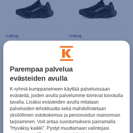
Icebug
Icebug
Myr M BUGrip - nastajuoksukengät
Myr W BUGrip - nastajuoksukengät
(0)
(1)
164,00 €
164,00 €
Parempaa palvelua
evästeiden avulla
K-ryhmä kumppaneineen käyttää palveluissaan
evästeitä, joiden avulla palvelumme toimivat toivotulla
tavalla. Lisäksi evästeiden avulla mitataan
Icebug
palveluiden tehokkuutta sekä mahdollistetaan
Arcus 2 M BUGrip GTX - nastajuoksukengät
Icebug
yksilöllinen ostokokemus ja personoidun mainonnan
tarjoaminen. Voit antaa suostumuksesi painamalla
Myr M BUGrip - nastajuoksukengät
(0)
”Hyväksy kaikki”. Pystyt muuttamaan valintojasi
(0)
219,00 €