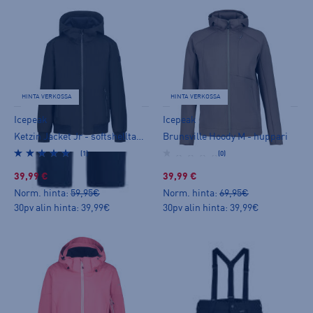
HINTA VERKOSSA
HINTA VERKOSSA
Icepeak
Icepeak
Ketzin Jacket Jr - softshelltakki
Brunsville Hoody M - huppari
(1)
(0)
39,99 €
39,99 €
Norm. hinta:
59,95€
Norm. hinta:
69,95€
30pv alin hinta: 39,99€
30pv alin hinta: 39,99€