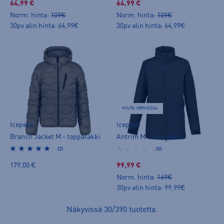
64,99 €
64,99 €
Norm. hinta:
109€
Norm. hinta:
109€
30pv alin hinta: 64,99€
30pv alin hinta: 64,99€
HINTA VERKOSSA
Icepeak
Icepeak
Branch Jacket M - toppatakki
Antrim M - kuoritakki
(2)
(0)
179,00 €
99,99 €
Norm. hinta:
169€
30pv alin hinta: 99,99€
Näkyvissä
30
/
390
tuotetta
.