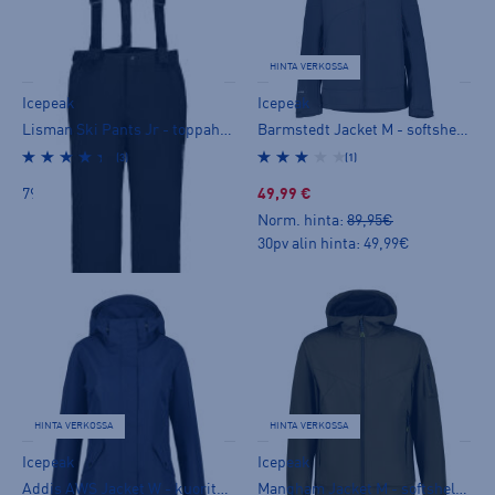
HINTA VERKOSSA
Icepeak
Icepeak
Lisman Ski Pants Jr - toppahousut
Barmstedt Jacket M - softshelltakki
(3)
(1)
79,90 €
49,99 €
Norm. hinta:
89,95€
30pv alin hinta: 49,99€
HINTA VERKOSSA
HINTA VERKOSSA
Icepeak
Icepeak
Addis AWS Jacket W - kuoritakki
Mangham Jacket M - softshelltakki