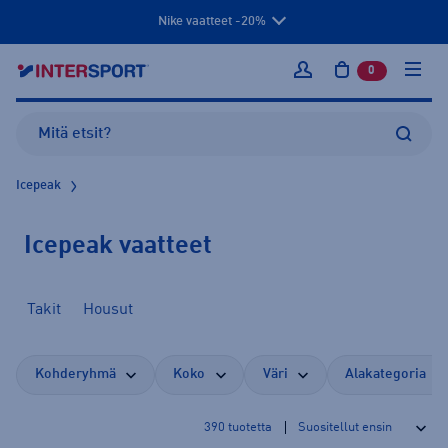
Nike vaatteet -20%
0
tuotetta osto
Kirjaudu sisään
Icepeak
Icepeak vaatteet
Takit
Housut
Kohderyhmä
Koko
Väri
Alakategoria
390
tuotetta