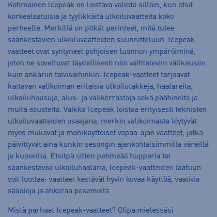
Kotimainen Icepeak on loistava valinta silloin, kun etsit
korkealaatuisia ja tyylikkäitä ulkoiluvaatteita koko
perheelle. Merkillä on pitkät perinteet, mitä tulee
säänkestävien ulkoiluvaatteiden suunnitteluun. Icepeak-
vaatteet ovat syntyneet pohjoisen luonnon ympäröiminä,
joten ne soveltuvat täydellisesti niin vaihteleviin välikausiin
kuin ankariin talvisäihinkin. Icepeak-vaatteet tarjoavat
kattavan valikoiman erilaisia ulkoilutakkeja, haalareita,
ulkoiluhousuja, alus- ja välikerrastoja sekä päähineitä ja
muita asusteita. Vaikka Icepeak loistaa erityisesti teknisten
ulkoiluvaatteiden osaajana, merkin valikoimasta löytyvät
myös mukavat ja monikäyttöiset vapaa-ajan vaatteet, jotka
päivittyvät aina kunkin sesongin ajankohtaisimmilla väreillä
ja kuoseilla. Etsitpä sitten pehmeää hupparia tai
säänkestävää ulkoiluhaalaria, Icepeak-vaatteiden laatuun
voit luottaa: vaatteet kestävät hyvin kovaa käyttöä, vaativia
sääoloja ja ahkeraa pesemistä.
Mistä parhaat Icepeak-vaatteet? Olipa mielessäsi