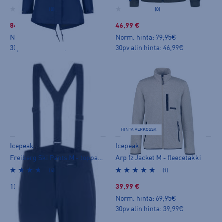
(0)
(0)
84,99 €
46,99 €
Norm. hinta:
149€
Norm. hinta:
79,95€
30pv alin hinta: 84,99€
30pv alin hinta: 46,99€
HINTA VERKOSSA
Icepeak
Icepeak
Freiberg Ski Pants M - toppahousut
Arp fz Jacket M - fleecetakki
(4)
(1)
109,00 €
39,99 €
Norm. hinta:
69,95€
30pv alin hinta: 39,99€