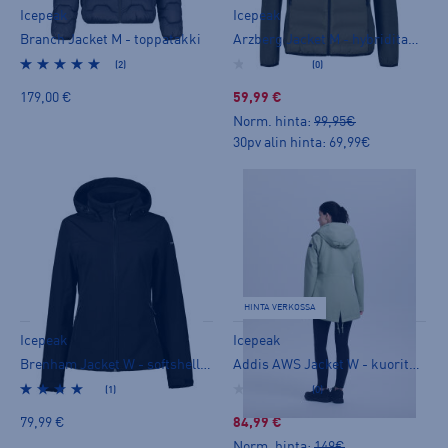
Icepeak
Icepeak
Branch Jacket M - toppatakki
Arzberg Jacket M - hybriditakki
(2)
(0)
179,00 €
59,99 €
Norm. hinta:
99,95€
30pv alin hinta: 69,99€
HINTA VERKOSSA
Icepeak
Icepeak
Brenham Jacket W - softshelltakki
Addis AWS Jacket W - kuoritakki
(1)
(0)
79,99 €
84,99 €
Norm. hinta:
149€