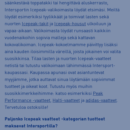
säänkestävä toppatakki tai hengittävä aluskerrasto,
Intersportin Icepeak-valikoimasta löydät etsimäsi. Meiltä
löydät esimerkiksi tyylikkäät ja toimivat lasten sekä
nuorten
Icepeak-takit
ja
Icepeak-housut
ulkoiluun ja
vapaa-aikaan. Valikoimasta löydät runsaasti kaikkiin
vuodenaikoihin sopivia malleja sekä kattavan
kokovalikoiman. Icepeak-kokoelmamme päivittyy lisäksi
aina kauden iloisimmilla väreillä, joista jokainen voi valita
suosikkinsa. Tilaa lasten ja nuorten Icepeak-vaatteet
netistä tai tutustu valikoimaan lähimmässä Intersport-
kaupassasi. Kaupassa apunasi ovat asiantuntevat
myyjämme, jotka auttavat sinua löytämään sopivimmat
tuotteet ja oikeat koot. Tutustu myös muihin
suosikkimerkkeihimme: katso esimerkiksi
Peak
Performance -vaatteet
,
Halti-vaatteet
ja
adidas-vaatteet
.
Tervetuloa ostoksille!
Paljonko Icepeak vaatteet -kategorian tuotteet
maksavat Intersportilla?