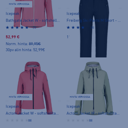
HINTA VERKOSSA
Icepeak
Icepeak
Bathgate Jacket W - softshelltakki
Freiberg Ski Pants M Short - toppahousut
(1)
(1)
52,99 €
119,00 €
Norm. hinta:
89,95€
30pv alin hinta: 52,99€
HINTA VERKOSSA
HINTA VERKOSSA
Icepeak
Icepeak
Actom Jacket W - softshelltakki
Actom Jacket W - softshelltakki
(0)
(0)