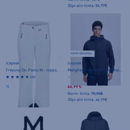
30pv alin hinta: 84,99€
HINTA VERKOSSA
Icepeak
Icepeak
Freyung Ski Pants W - toppahousut
Mangham Jacket M - softshelltakki
(22)
(0)
109,00 €
46,99 €
Norm. hinta:
79,95€
30pv alin hinta: 46,99€