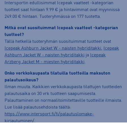
Intersportin edullisimmat Icepeak vaatteet -kategorian
tuotteet saat hintaan 9.99 € ja hintavimmat ovat myynnissä
249.00 € hintaan. Tuoteryhmässä on 177 tuotetta.
Mitkä ovat suosituimmat Icepeak vaatteet -kategorian
tuotteet?
Tällä hetkellä tuoteryhmän suosituimmat tuotteet ovat
Icepeak Ashburn Jacket W - naisten hybriditakki
,
Icepeak
Ashburn Jacket W - naisten hybriditakki
ja
Icepeak
Arzberg Jacket M - miesten hybriditakki
.
Onko verkkokaupasta tilatuilla tuotteilla maksuton
palautusoikeus?
Ilman muuta. Kaikkien verkkokaupasta tilattujen tuotteiden
palautusaika on 30 vrk tuotteen saapumisesta.
Palauttaminen on normaalitoimitettaville tuotteille ilmaista.
Lue lisää palautusehdoista täältä:
https://www.intersport.fi/fi/palautuslomake-
kirjautuminen/
.