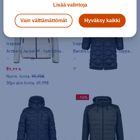
Lisää valintoja
Vain välttämättömät
Hyväksy kaikki
Icepeak
Icepeak
Arzberg Jacket M - hybriditakki
Bandis Long Jacket W - toppatakki
(0)
(0)
59,99 €
199,00 €
Norm. hinta:
99,95€
30pv alin hinta: 69,99€
-14%