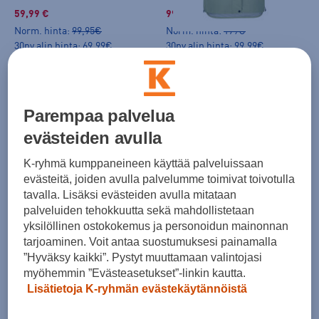
59,99 €
99,99 €
Norm. hinta:
99,95€
Norm. hinta:
179€
30pv alin hinta: 69,99€
30pv alin hinta: 99,99€
-14%
Parempaa palvelua
evästeiden avulla
K-ryhmä kumppaneineen käyttää palveluissaan
evästeitä, joiden avulla palvelumme toimivat toivotulla
Icepeak
Icepeak
tavalla. Lisäksi evästeiden avulla mitataan
Ashburn Jacket W - hybriditakki
Freyung Ski Pants W - toppahousut
palveluiden tehokkuutta sekä mahdollistetaan
(4)
(22)
yksilöllinen ostokokemus ja personoidun mainonnan
tarjoaminen. Voit antaa suostumuksesi painamalla
59,99 €
109,00 €
”Hyväksy kaikki”. Pystyt muuttamaan valintojasi
Norm. hinta:
99,95€
myöhemmin ”Evästeasetukset”-linkin kautta.
30pv alin hinta: 69,99€
Lisätietoja K-ryhmän evästekäytännöistä
-14%