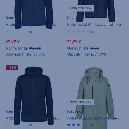
HINTA VERKOSSA
Icepeak
Icepeak
Arzberg Jacket M - hybriditakki
Palo Jacket M - kevytvanutakki
(0)
(0)
59,99 €
74,99 €
Norm. hinta:
99,95€
Norm. hinta:
149€
30pv alin hinta: 69,99€
30pv alin hinta: 74,99€
-14%
HINTA VERKOSSA
Icepeak
Icepeak
Arzberg Jacket M - hybriditakki
Abbenville Jacket W - vapaa-ajan takki
(0)
(1)