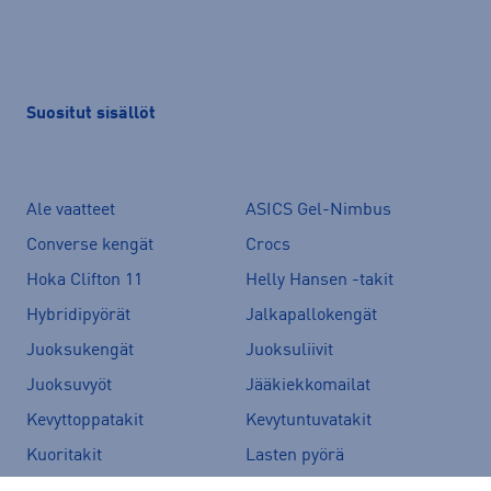
Suositut sisällöt
Ale vaatteet
ASICS Gel-Nimbus
Converse kengät
Crocs
Hoka Clifton 11
Helly Hansen -takit
Hybridipyörät
Jalkapallokengät
Juoksukengät
Juoksuliivit
Juoksuvyöt
Jääkiekkomailat
Kevyttoppatakit
Kevytuntuvatakit
Kuoritakit
Lasten pyörä