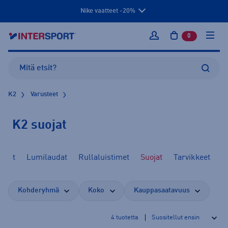
Nike vaatteet -20%
0
tuotetta osto
Kirjaudu sisään
K2
Varusteet
K2 suojat
ärät
Lumilaudat
Rullaluistimet
Suojat
Tarvikkeet
Kohderyhmä
Koko
Kauppasaatavuus
4
tuotetta