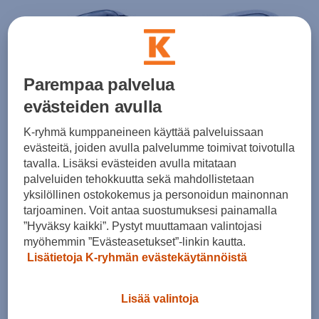
Parempaa palvelua
evästeiden avulla
K-ryhmä kumppaneineen käyttää palveluissaan
K2
K2
evästeitä, joiden avulla palvelumme toimivat toivotulla
Performance M suojasetti
Performance N suojasetti
tavalla. Lisäksi evästeiden avulla mitataan
(0)
(0)
palveluiden tehokkuutta sekä mahdollistetaan
39,90 €
39,90 €
yksilöllinen ostokokemus ja personoidun mainonnan
tarjoaminen. Voit antaa suostumuksesi painamalla
”Hyväksy kaikki”. Pystyt muuttamaan valintojasi
myöhemmin ”Evästeasetukset”-linkin kautta.
Lisätietoja K-ryhmän evästekäytännöistä
Lisää valintoja