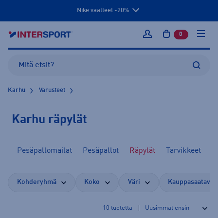
Nike vaatteet -20%
0
tuotetta osto
Kirjaudu sisään
Karhu
Varusteet
Karhu räpylät
ät
Pesäpallomailat
Pesäpallot
Räpylät
Tarvikkeet
Kohderyhmä
Koko
Väri
Kauppasaatavuu
10
tuotetta