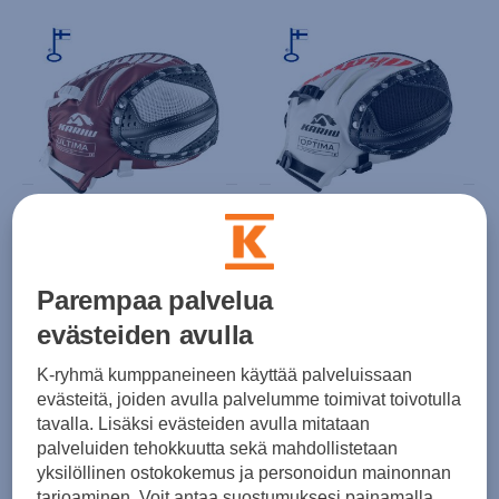
Karhu
Karhu
Karhu Ultima - räpylä
Karhu Optima - räpylä
(0)
(0)
Parempaa palvelua
229,00 €
229,00 €
Norm. hinta:
299€
Norm. hinta:
299€
evästeiden avulla
30pv alin hinta: 229€
30pv alin hinta: 229€
K-ryhmä kumppaneineen käyttää palveluissaan
evästeitä, joiden avulla palvelumme toimivat toivotulla
tavalla. Lisäksi evästeiden avulla mitataan
palveluiden tehokkuutta sekä mahdollistetaan
yksilöllinen ostokokemus ja personoidun mainonnan
tarjoaminen. Voit antaa suostumuksesi painamalla