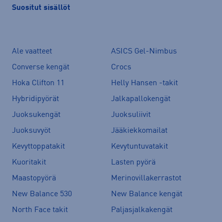
Suositut sisällöt
Ale vaatteet
ASICS Gel-Nimbus
Converse kengät
Crocs
Hoka Clifton 11
Helly Hansen -takit
Hybridipyörät
Jalkapallokengät
Juoksukengät
Juoksuliivit
Juoksuvyöt
Jääkiekkomailat
Kevyttoppatakit
Kevytuntuvatakit
Kuoritakit
Lasten pyörä
Maastopyörä
Merinovillakerrastot
New Balance 530
New Balance kengät
North Face takit
Paljasjalkakengät