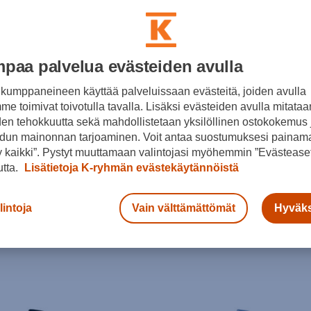
paa palvelua evästeiden avulla
kumppaneineen käyttää palveluissaan evästeitä, joiden avulla
e toimivat toivotulla tavalla. Lisäksi evästeiden avulla mitataa
den tehokkuutta sekä mahdollistetaan yksilöllinen ostokokemus 
dun mainonnan tarjoaminen. Voit antaa suostumuksesi painama
 kaikki”. Pystyt muuttamaan valintojasi myöhemmin ”Evästeaset
utta.
Lisätietoja K-ryhmän evästekäytännöistä
nea-sarja
Saga
Rose
lintoja
Vain välttämättömät
Hyväks