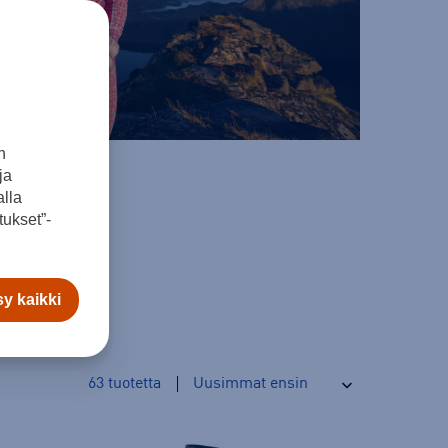
n
ja
lla
ukset”-
y kaikki
63
tuotetta