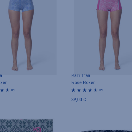
a
Kari Traa
xer
Rose Boxer
(2)
(2)
39,00 €