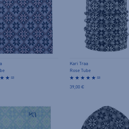
a
Kari Traa
be
Rose Tube
(2)
(2)
39,00 €