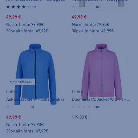
(1)
(0)
49,99 €
49,99 €
Norm. hinta:
79,90€
Norm. hinta:
79,90€
30pv alin hinta: 49,99€
30pv alin hinta: 49,99€
HINTA VERKOSSA
Luhta
Luhta
Askais Jacket W - collegetakki
Duomarla f/z Jacket W D-fit - collegetakki
(0)
(0)
49,99 €
119,00 €
Norm. hinta:
79,90€
30pv alin hinta: 49,99€