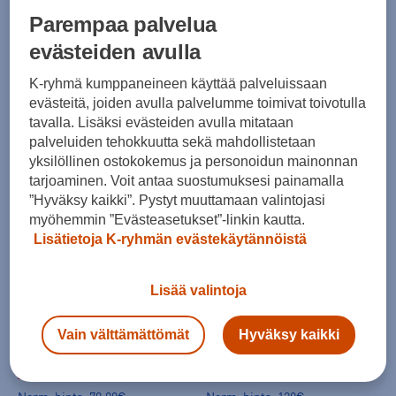
Luhta
Luhta
Parempaa palvelua
Askais Jacket W - collegetakki
Erikas f/z Jacket W - collegetakki
evästeiden avulla
(0)
(0)
K-ryhmä kumppaneineen käyttää palveluissaan
49,99 €
49,99 €
evästeitä, joiden avulla palvelumme toimivat toivotulla
Norm. hinta:
79,90€
Norm. hinta:
79,90€
tavalla. Lisäksi evästeiden avulla mitataan
30pv alin hinta: 49,99€
30pv alin hinta: 49,99€
palveluiden tehokkuutta sekä mahdollistetaan
yksilöllinen ostokokemus ja personoidun mainonnan
tarjoaminen. Voit antaa suostumuksesi painamalla
”Hyväksy kaikki”. Pystyt muuttamaan valintojasi
myöhemmin ”Evästeasetukset”-linkin kautta.
Lisätietoja K-ryhmän evästekäytännöistä
HINTA VERKOSSA
HINTA VERKOSSA
Lisää valintoja
Luhta
Luhta
Armisvesi Jacket W - collegetakki
Aitoo Jacket W - collegetakki
Vain välttämättömät
Hyväksy kaikki
(1)
(0)
49,99 €
74,99 €