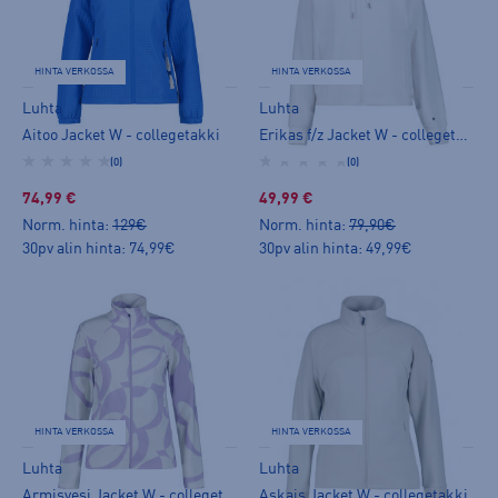
HINTA VERKOSSA
HINTA VERKOSSA
Luhta
Luhta
Aitoo Jacket W - collegetakki
Erikas f/z Jacket W - collegetakki
(0)
(0)
74,99 €
49,99 €
Norm. hinta:
129€
Norm. hinta:
79,90€
30pv alin hinta: 74,99€
30pv alin hinta: 49,99€
HINTA VERKOSSA
HINTA VERKOSSA
Luhta
Luhta
Armisvesi Jacket W - collegetakki
Askais Jacket W - collegetakki