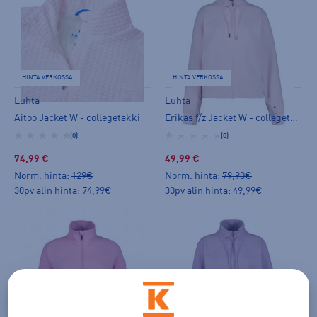
HINTA VERKOSSA
HINTA VERKOSSA
Luhta
Luhta
Aitoo Jacket W - collegetakki
Erikas f/z Jacket W - collegetakki
(0)
(0)
74,99 €
49,99 €
Norm. hinta:
129€
Norm. hinta:
79,90€
30pv alin hinta: 74,99€
30pv alin hinta: 49,99€
HINTA VERKOSSA
HINTA VERKOSSA