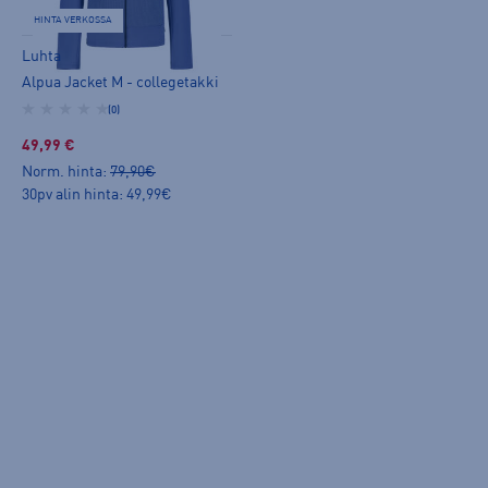
HINTA VERKOSSA
Luhta
Alpua Jacket M - collegetakki
(0)
49,99 €
Norm. hinta:
79,90€
30pv alin hinta: 49,99€