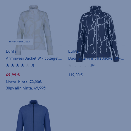
HINTA VERKOSSA
Luhta
Luhta
Armisvesi Jacket W - collegetakki
Duomarla Print f/z Jacket W - collegetakki
(1)
(0)
49,99 €
119,00 €
Norm. hinta:
79,90€
30pv alin hinta: 49,99€