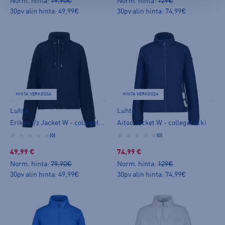
Norm. hinta:
79,90€
Norm. hinta:
129€
30pv alin hinta: 49,99€
30pv alin hinta: 74,99€
HINTA VERKOSSA
HINTA VERKOSSA
Luhta
Luhta
Erikas f/z Jacket W - collegetakki
Aitoo Jacket W - collegetakki
(0)
(0)
49,99 €
74,99 €
Norm. hinta:
79,90€
Norm. hinta:
129€
30pv alin hinta: 49,99€
30pv alin hinta: 74,99€