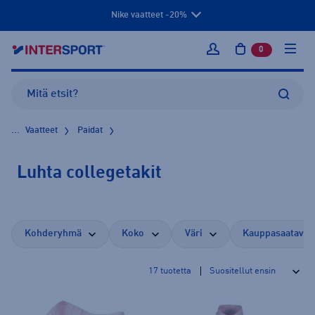
Nike vaatteet -20%
0
tuotetta osto
Kirjaudu sisään
...
Vaatteet
Paidat
Luhta collegetakit
Kohderyhmä
Koko
Väri
Kauppasaatavuu
17
tuotetta