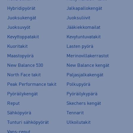
Hybridipyörät
Jalkapallokengät
Juoksukengät
Juoksuliivit
Juoksuvyöt
Jääkiekkomailat
Kevyttoppatakit
Kevytuntuvatakit
Kuoritakit
Lasten pyörä
Maastopyörä
Merinovillakerrastot
New Balance 530
New Balance kengät
North Face takit
Paljasjalkakengät
Peak Performance takit
Polkupyörä
Pyöräilykengät
Pyöräilykypärä
Reput
Skechers kengät
Sähköpyörä
Tennarit
Tunturi sähköpyörät
Ulkoilutakit
Vans-reput