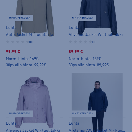
HINTA VERKOSSA
HINTA VERKOSSA
Luhta
Luhta
Autti Jacket M - tuulitakki
Ahvenus Jacket W - tuulitakki
(0)
(0)
99,99 €
89,99 €
Norm. hinta:
169€
Norm. hinta:
139€
30pv alin hinta: 99,99€
30pv alin hinta: 89,99€
HINTA VERKOSSA
HINTA VERKOSSA
Luhta
Luhta
Ahvenus Jacket W - tuulitakki
Arolampi AWS Jacket M - kuoritakki