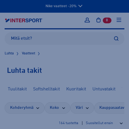
Nike vaatteet -20%
0
tuotetta osto
Kirjaudu sisään
Luhta
Vaatteet
Luhta takit
Tuulitakit
Softshelltakit
Kuoritakit
Untuvatakit
Top
Kohderyhmä
Koko
Väri
Kauppasaatavuu
164
tuotetta