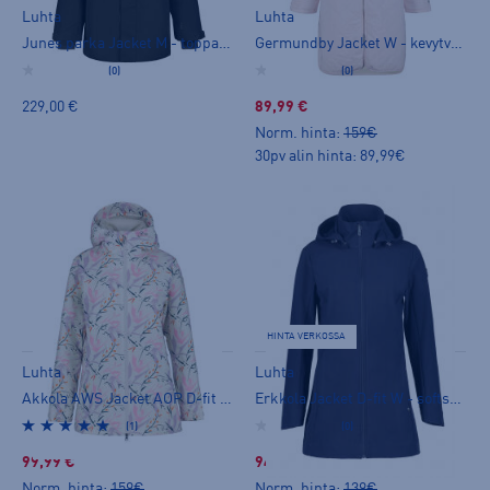
Luhta
Luhta
Junes parka Jacket M - toppatakki
Germundby Jacket W - kevytvanutakki
(0)
(0)
229,00 €
89,99 €
Norm. hinta:
159€
30pv alin hinta: 89,99€
HINTA VERKOSSA
Luhta
Luhta
Akkola AWS Jacket AOP D-fit W - kuoritakki
Erkkola Jacket D-fit W - softshelltakki
(1)
(0)
99,99 €
94,99 €
Norm. hinta:
159€
Norm. hinta:
139€