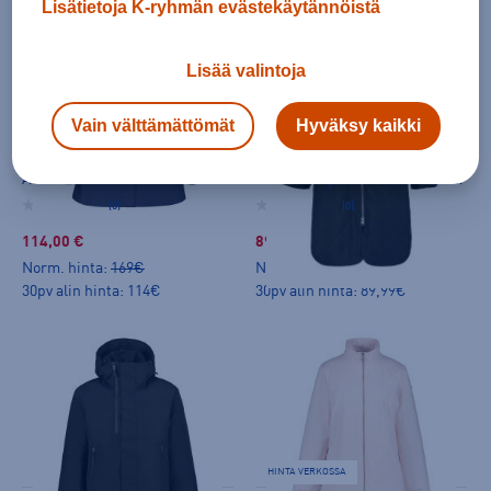
Lisätietoja K-ryhmän evästekäytännöistä
Lisää valintoja
HINTA VERKOSSA
HINTA VERKOSSA
Vain välttämättömät
Hyväksy kaikki
Luhta
Luhta
Annonniemi AWS Jacket D- fit W - kuoritakki
Germundby Jacket W - kevytvanutakki
(0)
(0)
114,00 €
89,99 €
Norm. hinta:
169€
Norm. hinta:
159€
30pv alin hinta: 114€
30pv alin hinta: 89,99€
HINTA VERKOSSA