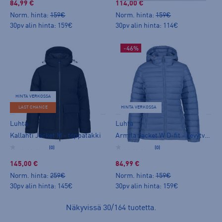
84,99 €
114,00 €
Norm. hinta:
159€
Norm. hinta:
159€
30pv alin hinta: 159€
30pv alin hinta: 114€
-46%
HINTA VERKOSSA
LAST CHANCE
HINTA VERKOSSA
Luhta
Luhta
Kallahti Jacket M - toppatakki
Armila Jacket W D-fit - kevytvanutakki
(0)
(0)
145,00 €
84,99 €
Norm. hinta:
259€
Norm. hinta:
159€
30pv alin hinta: 145€
30pv alin hinta: 159€
Näkyvissä
30
/
164
tuotetta
.