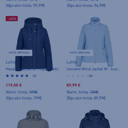
30pv alin hinta: 99,99€
30pv alin hinta: 94,99€
-40%
HINTA VERKOSSA
HINTA VERKOSSA
Luhta
Luhta
Haukka Jacket W - toppatakki
Iisniemi Wind Jacket W - kuoritakki
(3)
(0)
119,00 €
89,99 €
Norm. hinta:
199€
Norm. hinta:
139€
30pv alin hinta: 199€
30pv alin hinta: 89,99€