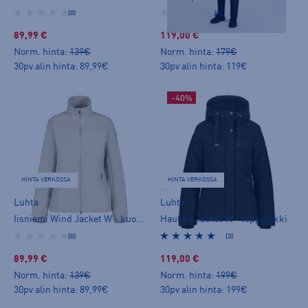
(0)
(0)
89,99 €
119,00 €
Norm. hinta:
139€
Norm. hinta:
179€
30pv alin hinta: 89,99€
30pv alin hinta: 119€
-40%
HINTA VERKOSSA
HINTA VERKOSSA
Luhta
Luhta
Iisniemi Wind Jacket W - kuoritakki
Haukka Jacket W - toppatakki
(0)
(3)
89,99 €
119,00 €
Norm. hinta:
139€
Norm. hinta:
199€
30pv alin hinta: 89,99€
30pv alin hinta: 199€