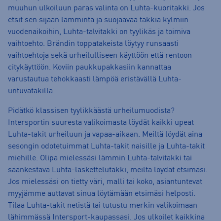
muuhun ulkoiluun paras valinta on Luhta-kuoritakki. Jos
etsit sen sijaan lämmintä ja suojaavaa takkia kylmiin
vuodenaikoihin, Luhta-talvitakki on tyylikäs ja toimiva
vaihtoehto. Brändin toppatakeista löytyy runsaasti
vaihtoehtoja sekä urheilulliseen käyttöön että rentoon
citykäyttöön. Koviin paukkupakkasiin kannattaa
varustautua tehokkaasti lämpöä eristävällä Luhta-
untuvatakilla.
Pidätkö klassisen tyylikkäästä urheilumuodista?
Intersportin suuresta valikoimasta löydät kaikki upeat
Luhta-takit urheiluun ja vapaa-aikaan. Meiltä löydät aina
sesongin odotetuimmat Luhta-takit naisille ja Luhta-takit
miehille. Olipa mielessäsi lämmin Luhta-talvitakki tai
säänkestävä Luhta-laskettelutakki, meiltä löydät etsimäsi.
Jos mielessäsi on tietty väri, malli tai koko, asiantuntevat
myyjämme auttavat sinua löytämään etsimäsi helposti.
Tilaa Luhta-takit netistä tai tutustu merkin valikoimaan
lähimmässä Intersport-kaupassasi. Jos ulkoilet kaikkina