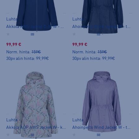
Luhta
Luhta
Akkola AWS Jacket D-fit W - kuoritakki
Ahoinpelto Wind Jacket W - tuulitakki
(0)
(0)
99,99 €
99,99 €
Norm. hinta:
159€
Norm. hinta:
159€
30pv alin hinta: 99,99€
30pv alin hinta: 99,99€
Luhta
Luhta
Akkola AOP AWS Jacket W - kuoritakki
Ahoinpelto Wind Jacket W - tuulitakki
(0)
(0)