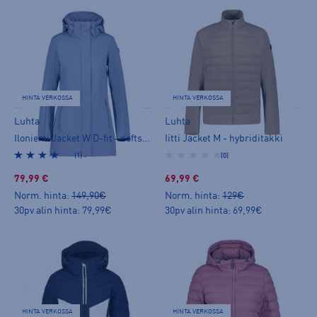
HINTA VERKOSSA
HINTA VERKOSSA
Luhta
Luhta
Iloniemi Jacket W D-fit - softshelltakki
Iitti Jacket M - hybriditakki
(1)
(0)
79,99 €
69,99 €
Norm. hinta:
149,90€
Norm. hinta:
129€
30pv alin hinta: 79,99€
30pv alin hinta: 69,99€
HINTA VERKOSSA
HINTA VERKOSSA