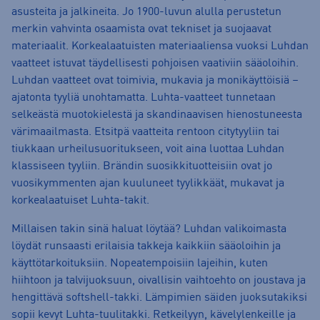
asusteita ja jalkineita. Jo 1900-luvun alulla perustetun
merkin vahvinta osaamista ovat tekniset ja suojaavat
materiaalit. Korkealaatuisten materiaaliensa vuoksi Luhdan
vaatteet istuvat täydellisesti pohjoisen vaativiin sääoloihin.
Luhdan vaatteet ovat toimivia, mukavia ja monikäyttöisiä –
ajatonta tyyliä unohtamatta. Luhta-vaatteet tunnetaan
selkeästä muotokielestä ja skandinaavisen hienostuneesta
värimaailmasta. Etsitpä vaatteita rentoon citytyyliin tai
tiukkaan urheilusuoritukseen, voit aina luottaa Luhdan
klassiseen tyyliin. Brändin suosikkituotteisiin ovat jo
vuosikymmenten ajan kuuluneet tyylikkäät, mukavat ja
korkealaatuiset Luhta-takit.
Millaisen takin sinä haluat löytää? Luhdan valikoimasta
löydät runsaasti erilaisia takkeja kaikkiin sääoloihin ja
käyttötarkoituksiin. Nopeatempoisiin lajeihin, kuten
hiihtoon ja talvijuoksuun, oivallisin vaihtoehto on joustava ja
hengittävä softshell-takki. Lämpimien säiden juoksutakiksi
sopii kevyt Luhta-tuulitakki. Retkeilyyn, kävelylenkeille ja