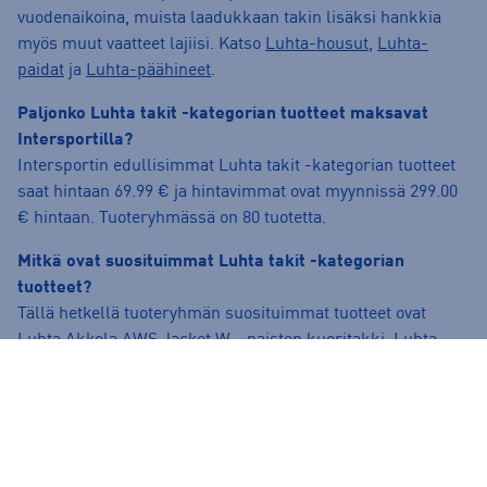
vuodenaikoina, muista laadukkaan takin lisäksi hankkia
myös muut vaatteet lajiisi. Katso
Luhta-housut
,
Luhta-
paidat
ja
Luhta-päähineet
.
Paljonko Luhta takit -kategorian tuotteet maksavat
Intersportilla?
Intersportin edullisimmat Luhta takit -kategorian tuotteet
saat hintaan 69.99 € ja hintavimmat ovat myynnissä 299.00
€ hintaan. Tuoteryhmässä on 80 tuotetta.
Mitkä ovat suosituimmat Luhta takit -kategorian
tuotteet?
Tällä hetkellä tuoteryhmän suosituimmat tuotteet ovat
Luhta Akkola AWS Jacket W - naisten kuoritakki
,
Luhta
Ahoinpelto Wind Jacket W - naisten tuulitakki
ja
Luhta
Akkola AWS Jacket D-fit W - naisten kuoritakki
.
Onko verkkokaupasta tilatuilla tuotteilla maksuton
palautusoikeus?