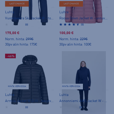
LAST CHANCE
LAST CHANCE
Luhta
Luhta
Vuomavaara Ski Jacket W - toppatakki
Roosa Down Jacket W - untuvatakki
(0)
(5)
175,00 €
100,00 €
Norm. hinta:
299€
Norm. hinta:
229€
30pv alin hinta: 175€
30pv alin hinta: 100€
-46%
HINTA VERKOSSA
HINTA VERKOSSA
Luhta
Luhta
Armila Jacket W D-fit - kevytvanutakki
Annonniemi AWS Jacket W - kuoritakki
(0)
(0)