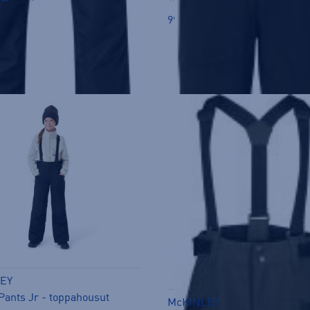
99,90 €
inta:
129€
n hinta: 45€
EY
 Pants Jr - toppahousut
McKINLEY