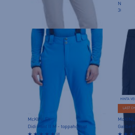
Norm. h
30pv ali
HINTA V
LAST C
McKINLEY
McKINL
Didi Pant II M - toppahousut
Gabbe P
(2)