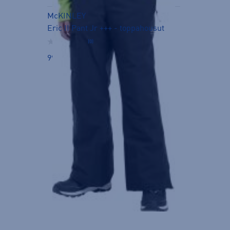
McKINLEY
Eric II Pant Jr +++ - toppahousut
(0)
99,90 €