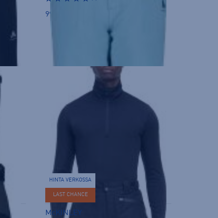
99,90 €
HINTA VERKOSSA
LAST CHANCE
McKINLEY