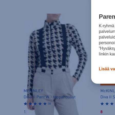
Parem
K-ryhmä 
palvelumm
palvelui
personoi
”Hyväksy
linkin ka
Lisää va
HINTA V
LAST C
McKINLEY
McKINL
Dina II Pant W - toppahousut
Diva II
(3)
129,00 €
80,00 €