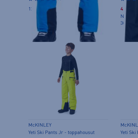
129,00 €
45,00 €
Norm. h
30pv ali
McKINLEY
McKINL
Yeti Ski Pants Jr - toppahousut
Yeti Ski