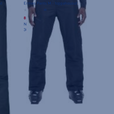
ut
Ermes Pants M - toppahousut
(0)
80,00 €
Norm. hinta:
159€
30pv alin hinta: 80€