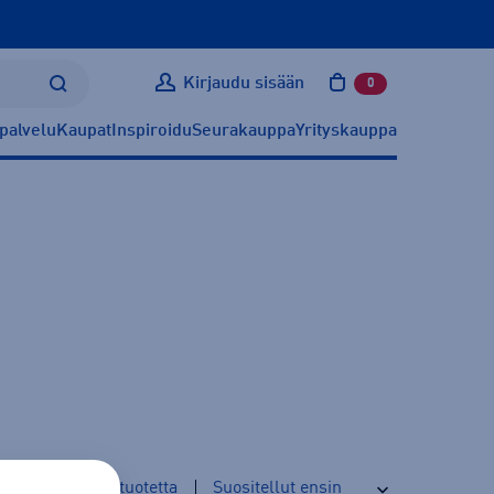
Kirjaudu sisään
0
tuotetta ostoskoris
palvelu
Kaupat
Inspiroidu
Seurakauppa
Yrityskauppa
43
tuotetta