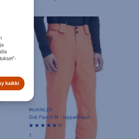
n
ja
lla
ukset”-
y kaikki
McKINLEY
Didi Pant II M - toppahousut
(2)
129,00 €