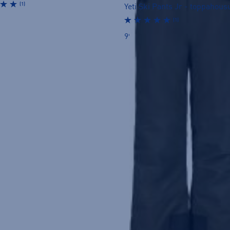
(1)
Yeti Ski Pants Jr - toppahous
(1)
99,90 €