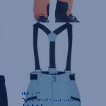
McKINLEY
t
Yeti Ski Pants Jr - toppahousut
(1)