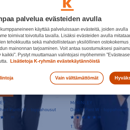
paa palvelua evästeiden avulla
kumppaneineen käyttää palveluissaan evästeitä, joiden avulla
e toimivat toivotulla tavalla. Lisäksi evästeiden avulla mitataa
den tehokkuutta sekä mahdollistetaan yksilöllinen ostokokemus 
dun mainonnan tarjoaminen. Voit antaa suostumuksesi painama
 kaikki”. Pystyt muuttamaan valintojasi myöhemmin ”Evästeaset
utta.
Lisätietoja K-ryhmän evästekäytännöistä
lintoja
Vain välttämättömät
Hyväks
ERKOSSA
HANCE
EY
McKINLEY
 Short Pants W - toppahousut
Dina II Pant W - toppahousut
(1)
(3)
129,00 €