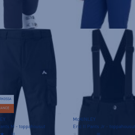
inta:
159€
n hinta: 80€
ERKOSSA
HANCE
EY
McKINLEY
ants M - toppahousut
Eric II Pants Jr - toppahousu
(1)
(0)