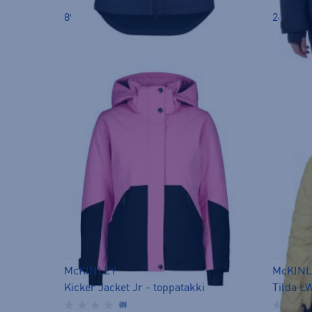
89,90 €
249,00 
McKINLEY
McKINL
Kicker Jacket Jr - toppatakki
Tilda L
(0)