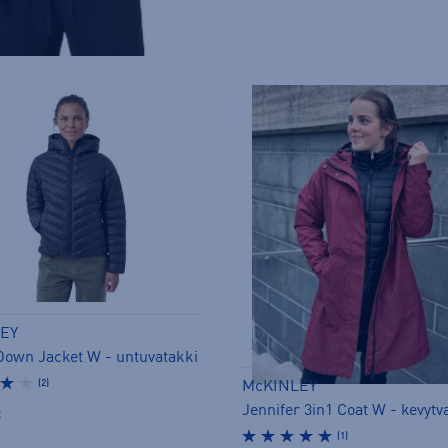
EY
Down Jacket W - untuvatakki
(2)
McKINLEY
€
(1)