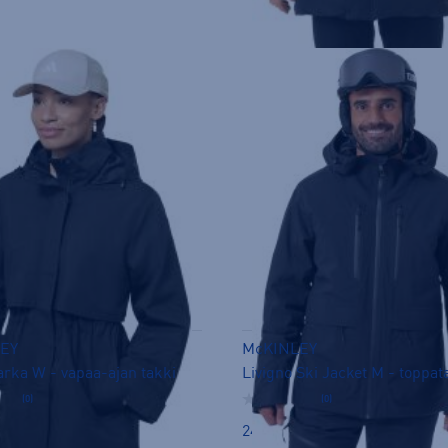
EY
McKINLEY
arka W - vapaa-ajan takki
Livigno Ski Jacket M - toppat
(0)
(0)
249,00 €