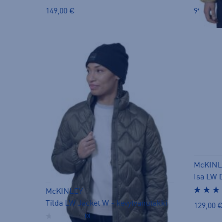
149,00 €
99,90 €
McKINL
Isa LW 
McKINLEY
Tilda LW Jacket W - kevytvanutakki
129,00 
(0)