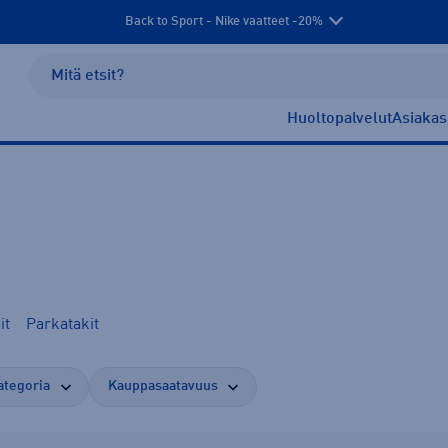
Back to Sport - Nike vaatteet -20%
Huoltopalvelut
Asiakas
it
Parkatakit
ategoria
Kauppasaatavuus