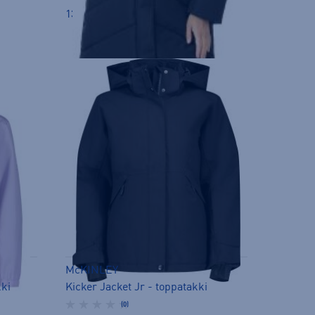
139,00 €
McKINLEY
kki
Kicker Jacket Jr - toppatakki
(0)