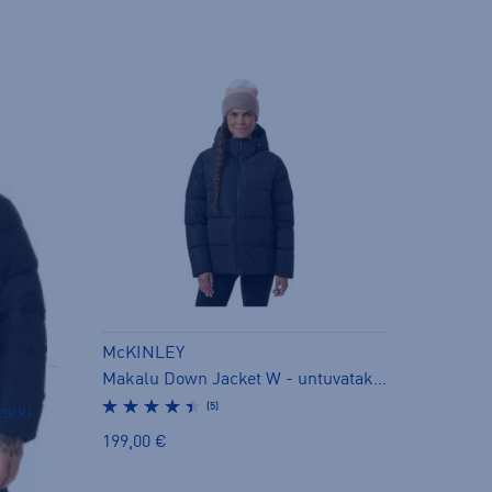
McKINLEY
Makalu Down Jacket W - untuvatakki
(5)
takki
199,00 €