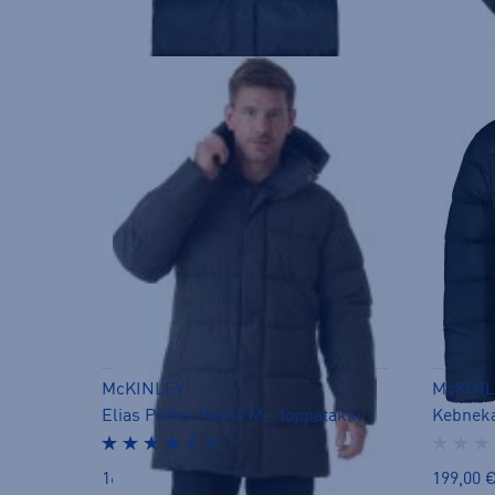
McKINLEY
McKINL
Elias Puffer Parka M - toppatakki
Kebneka
(2)
169,00 €
199,00 