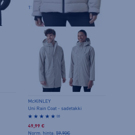
159,00 €
McKINLEY
Uni Rain Coat - sadetakki
(2)
49,99 €
Norm. hinta:
59,90€