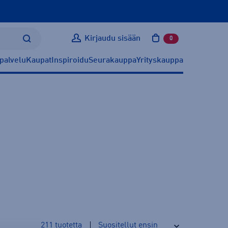
Kirjaudu sisään
0
tuotetta ostoskoris
palvelu
Kaupat
Inspiroidu
Seurakauppa
Yrityskauppa
211
tuotetta