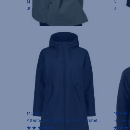
Norm. hinta:
99,90€
Norm. h
30pv alin hinta: 69,99€
30pv ali
McKINLEY
McKINL
Atlantic Softshell Coat W - softshelltakki
Fernie S
(1)