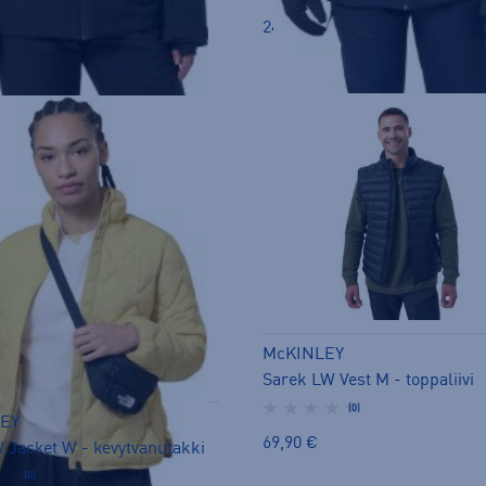
€
249,00 €
McKINLEY
Sarek LW Vest M - toppaliivi
(0)
EY
69,90 €
W Jacket W - kevytvanutakki
(0)