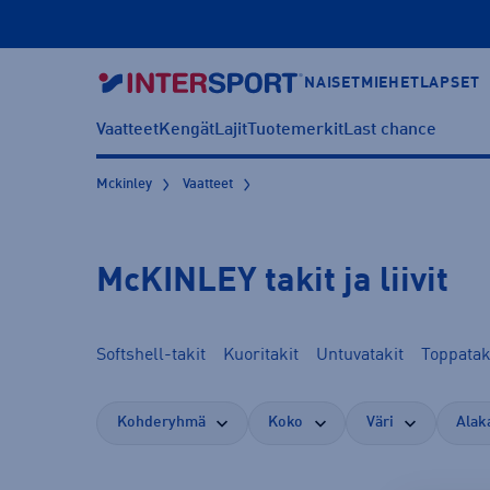
NAISET
MIEHET
LAPSET
Vaatteet
Kengät
Lajit
Tuotemerkit
Last chance
Mckinley
Vaatteet
McKINLEY takit ja liivit
Softshell-takit
Kuoritakit
Untuvatakit
Toppatak
Kohderyhmä
Koko
Väri
Alak