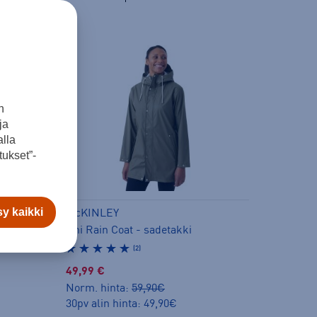
n
ja
lla
ukset”-
y kaikki
McKINLEY
Jennifer 3in1 Coat W - kevytvanutakki
Uni Rain Coat - sadetakki
(2)
49,99 €
Norm. hinta:
59,90€
30pv alin hinta: 49,90€