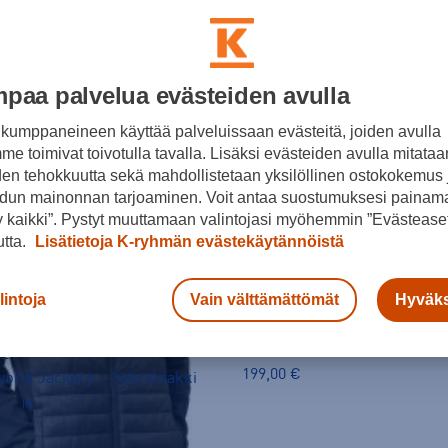
paa palvelua evästeiden avulla
kumppaneineen käyttää palveluissaan evästeitä, joiden avulla
e toimivat toivotulla tavalla. Lisäksi evästeiden avulla mitataa
den tehokkuutta sekä mahdollistetaan yksilöllinen ostokokemus 
dun mainonnan tarjoaminen. Voit antaa suostumuksesi painama
 kaikki”. Pystyt muuttamaan valintojasi myöhemmin ”Evästeaset
utta.
Lisätietoja K-ryhmän evästekäytännöistä
McKINLEY
lintoja
Vain välttämättömät
Hyväks
(1)
EY
199,00 €
brid Jacket jr - hybriditakki
(0)