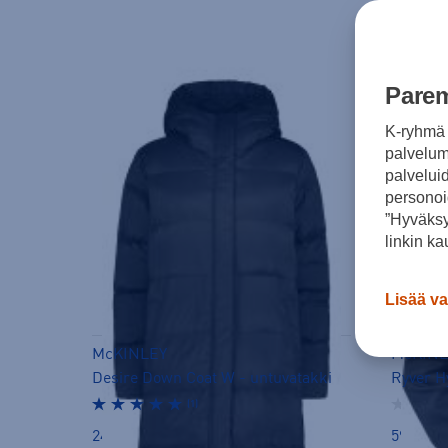
Parem
K-ryhmä 
palvelumm
palvelui
personoi
”Hyväksy
linkin ka
Lisää va
McKINLEY
McKINL
Desire Down Coat W - untuvatakki
Ryver Hy
(1)
249,00 €
59,90 €