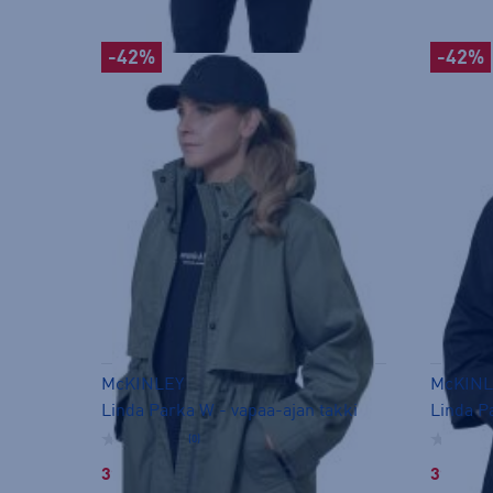
-42%
-42%
McKINLEY
McKINL
Linda Parka W - vapaa-ajan takki
Linda P
(0)
39,99 €
39,99 €