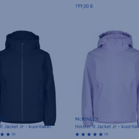
199,00 €
EY
McKINLEY
II Jacket Jr - kuoritakki
Holster II Jacket Jr - kuorita
(1)
(1)