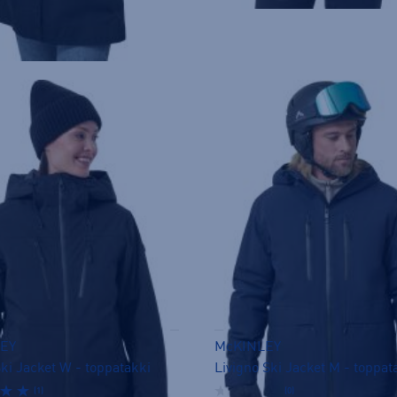
inta:
99,90€
n hinta: 69,99€
EY
McKINLEY
ki Jacket W - toppatakki
Livigno Ski Jacket M - toppat
(1)
(0)