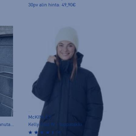
30pv alin hinta: 49,90€
McKINLEY
Jennifer 3in1 Coat W - kevytvanutakki
Kelly Coat W - toppatakki
(4)