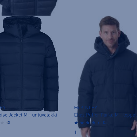
EY
McKINLEY
ise Jacket M - untuvatakki
Elias Puffer Parka M - toppa
(0)
(2)
€
169,00 €