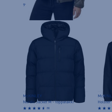
99,90 €
McKINLEY
McKINL
Nordic Jacket M - toppatakki
Holster 
(5)