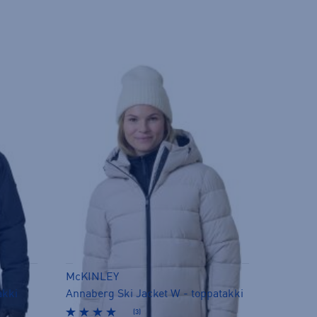
McKINLEY
akki
Annaberg Ski Jacket W - toppatakki
(3)