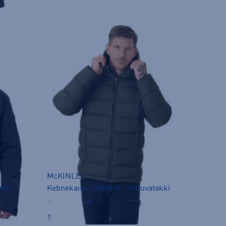
McKINLEY
akki
Kebnekaise Jacket M - untuvatakki
(0)
199,00 €