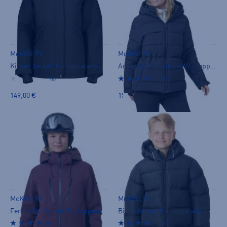
McKINLEY
McKINLEY
Kicker Jacket Jr - toppatakki
Annaberg Ski Jacket W - toppatakki
(0)
(3)
149,00 €
159,00 €
McKINLEY
McKINLEY
Fernie Ski Jacket W - toppatakki
Billie Jacket Jr - toppatakki
(1)
(6)