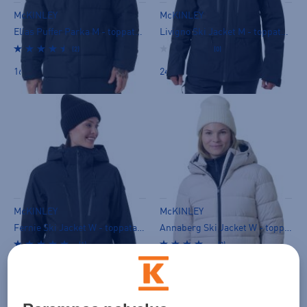
McKINLEY
McKINLEY
Elias Puffer Parka M - toppatakki
Livigno Ski Jacket M - toppatakki
(2)
(0)
169,00 €
249,00 €
McKINLEY
McKINLEY
Fernie Ski Jacket W - toppatakki
Annaberg Ski Jacket W - toppatakki
(1)
(3)
249,00 €
159,00 €