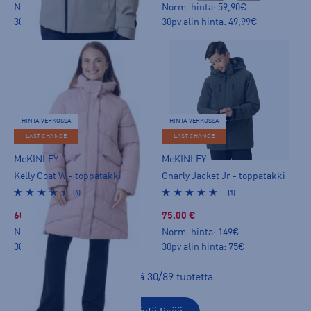
Norm. hinta:
189€
Norm. hinta:
59,90€
30pv alin hinta: 110€
30pv alin hinta: 49,99€
HINTA VERKOSSA
HINTA VERKOSSA
LAST CHANCE
LAST CHANCE
McKINLEY
McKINLEY
Kelly Coat W - toppatakki
Gnarly Jacket Jr - toppatakki
(4)
(1)
60,00 €
75,00 €
Norm. hinta:
139€
Norm. hinta:
149€
30pv alin hinta: 60€
30pv alin hinta: 75€
Näkyvissä
30
/
89
tuotetta
.