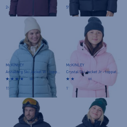
249,00 €
59,90 €
McKINLEY
McKINLEY
Annaberg Ski Jacket W - toppatakki
Crystal Ski Jacket Jr - toppatakki
(3)
(1)
159,00 €
119,00 €