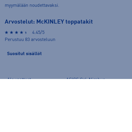
myymälään noudettavaksi.
Arvostelut: McKINLEY toppatakit
4.45/5
Perustuu 83 arvosteluun
Suositut sisällöt
Ale vaatteet
ASICS Gel-Nimbus
Converse kengät
Crocs
Hoka Clifton 11
Helly Hansen -takit
Hybridipyörät
Jalkapallokengät
Juoksukengät
Juoksuliivit
Juoksuvyöt
Jääkiekkomailat