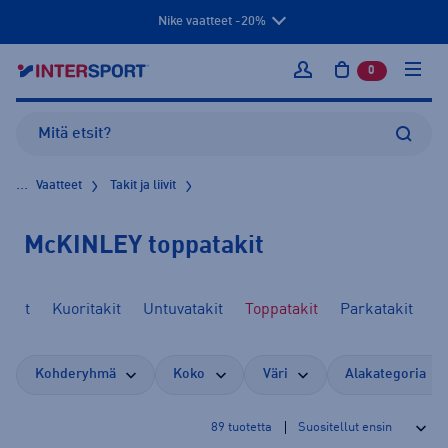
Nike vaatteet -20%
0
tuotetta osto
Kirjaudu sisään
...
Vaatteet
Takit ja liivit
McKINLEY toppatakit
takit
Kuoritakit
Untuvatakit
Toppatakit
Parkatakit
Kohderyhmä
Koko
Väri
Alakategoria
89
tuotetta