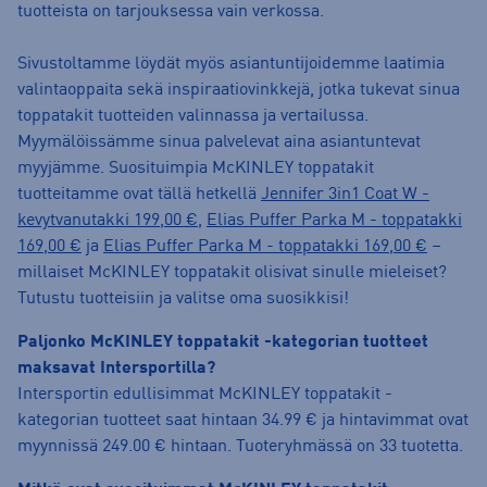
tuotteista on tarjouksessa vain verkossa.
Sivustoltamme löydät myös asiantuntijoidemme laatimia
valintaoppaita sekä inspiraatiovinkkejä, jotka tukevat sinua
toppatakit tuotteiden valinnassa ja vertailussa.
Myymälöissämme sinua palvelevat aina asiantuntevat
myyjämme. Suosituimpia McKINLEY toppatakit
tuotteitamme ovat tällä hetkellä
Jennifer 3in1 Coat W -
kevytvanutakki 199,00 €
,
Elias Puffer Parka M - toppatakki
169,00 €
ja
Elias Puffer Parka M - toppatakki 169,00 €
–
millaiset McKINLEY toppatakit olisivat sinulle mieleiset?
Tutustu tuotteisiin ja valitse oma suosikkisi!
Paljonko McKINLEY toppatakit -kategorian tuotteet
maksavat Intersportilla?
Intersportin edullisimmat McKINLEY toppatakit -
kategorian tuotteet saat hintaan 34.99 € ja hintavimmat ovat
myynnissä 249.00 € hintaan. Tuoteryhmässä on 33 tuotetta.