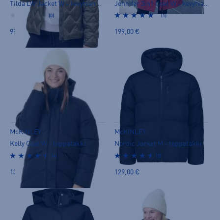
Tilda LW Jacket W - kevytvanutakki
Jennifer 3in1 Coat W - kevytvanutakki
(0)
(1)
99,90 €
199,00 €
McKINLEY
McKINLEY
Kelly Coat W - toppatakki
Nordic Jacket M - toppatakki
(4)
(5)
139,00 €
129,00 €