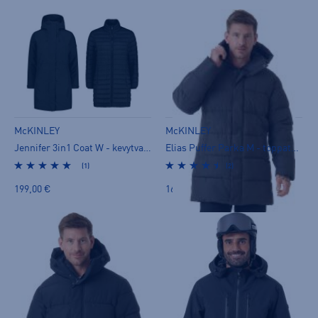
McKINLEY
McKINLEY
Jennifer 3in1 Coat W - kevytvanutakki
Elias Puffer Parka M - toppatakki
(1)
(2)
199,00 €
169,00 €