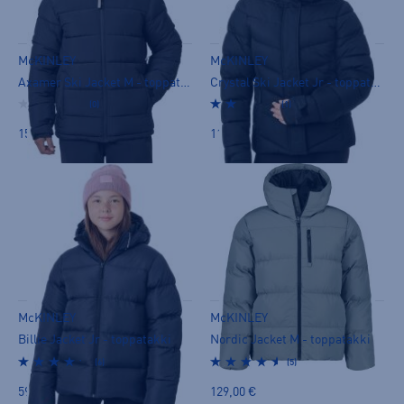
McKINLEY
McKINLEY
Axamer Ski Jacket M - toppatakki
Crystal Ski Jacket Jr - toppatakki
(0)
(1)
159,00 €
119,00 €
McKINLEY
McKINLEY
Billie Jacket Jr - toppatakki
Nordic Jacket M - toppatakki
(6)
(5)
59,90 €
129,00 €