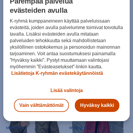
Parempaa palvelua
evästeiden avulla
K-ryhmä kumppaneineen käyttää palveluissaan
evästeitä, joiden avulla palvelumme toimivat toivotulla
tavalla. Lisäksi evästeiden avulla mitataan
palveluiden tehokkuutta sekä mahdollistetaan
McKINLEY
McKINLEY
yksilöllinen ostokokemus ja personoidun mainonnan
Kicker Jacket Jr - toppatakki
Tilda LW Jacket W - kevytvanutakki
tarjoaminen. Voit antaa suostumuksesi painamalla
(0)
(0)
”Hyväksy kaikki”. Pystyt muuttamaan valintojasi
myöhemmin ”Evästeasetukset”-linkin kautta.
149,00 €
99,90 €
Lisätietoja K-ryhmän evästekäytännöistä
Lisää valintoja
Vain välttämättömät
Hyväksy kaikki
McKINLEY
McKINLEY