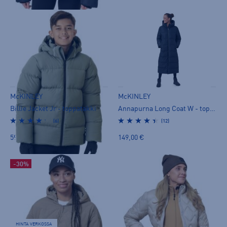
McKINLEY
McKINLEY
Billie Jacket Jr - toppatakki
Annapurna Long Coat W - toppatakki
(6)
(12)
59,90 €
149,00 €
-30%
HINTA VERKOSSA