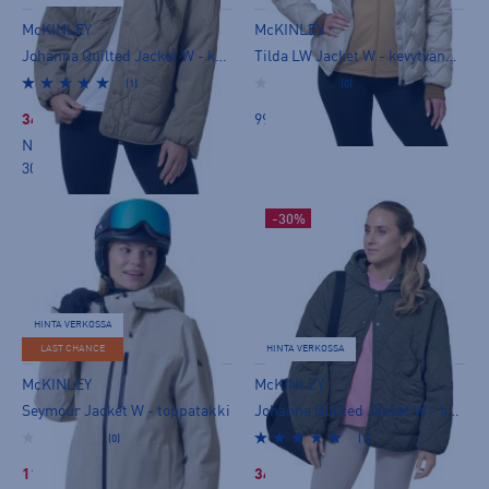
McKINLEY
McKINLEY
Johanna Quilted Jacket W - kevytvanutakki
Tilda LW Jacket W - kevytvanutakki
(1)
(0)
34,99 €
99,90 €
Norm. hinta:
59,90€
30pv alin hinta: 49,99€
-30%
HINTA VERKOSSA
LAST CHANCE
HINTA VERKOSSA
McKINLEY
McKINLEY
Seymour Jacket W - toppatakki
Johanna Quilted Jacket W - kevytvanutakki
(0)
(1)
110,00 €
34,99 €