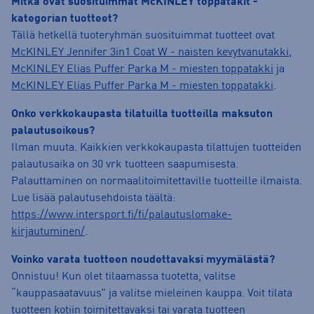
Mitkä ovat suosituimmat McKINLEY toppatakit -
kategorian tuotteet?
Tällä hetkellä tuoteryhmän suosituimmat tuotteet ovat
McKINLEY Jennifer 3in1 Coat W - naisten kevytvanutakki
,
McKINLEY Elias Puffer Parka M - miesten toppatakki
ja
McKINLEY Elias Puffer Parka M - miesten toppatakki
.
Onko verkkokaupasta tilatuilla tuotteilla maksuton
palautusoikeus?
Ilman muuta. Kaikkien verkkokaupasta tilattujen tuotteiden
palautusaika on 30 vrk tuotteen saapumisesta.
Palauttaminen on normaalitoimitettaville tuotteille ilmaista.
Lue lisää palautusehdoista täältä:
https://www.intersport.fi/fi/palautuslomake-
kirjautuminen/
.
Voinko varata tuotteen noudettavaksi myymälästä?
Onnistuu! Kun olet tilaamassa tuotetta, valitse
“kauppasaatavuus” ja valitse mieleinen kauppa. Voit tilata
tuotteen kotiin toimitettavaksi tai varata tuotteen