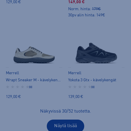
129,00 €
149,00 €
Norm. hinta:
179€
30pv alin hinta: 149€
Merrell
Merrell
Wrapt Sneaker M - kävelykengät
Yokota 3 Gtx - kävelykengät
(0)
(0)
129,00 €
139,00 €
Näkyvissä
30
/
52
tuotetta
.
Näytä lisää