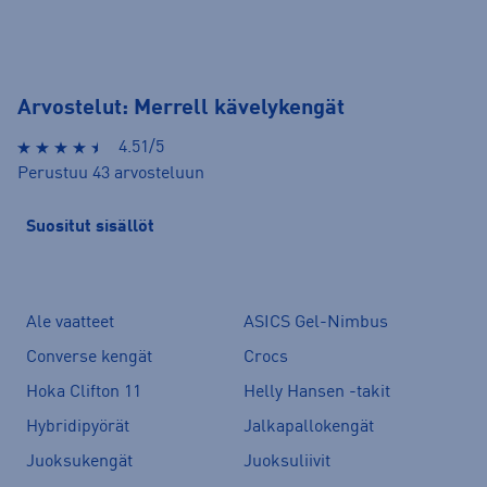
Arvostelut: Merrell kävelykengät
4.51/5
Perustuu 43 arvosteluun
Suositut sisällöt
Ale vaatteet
ASICS Gel-Nimbus
Converse kengät
Crocs
Hoka Clifton 11
Helly Hansen -takit
Hybridipyörät
Jalkapallokengät
Juoksukengät
Juoksuliivit