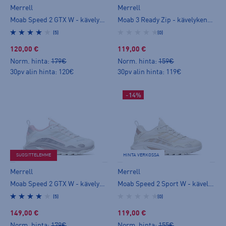
Merrell
Merrell
Moab Speed 2 GTX W - kävelykengät
Moab 3 Ready Zip - kävelykengät
(5)
(0)
120,00 €
119,00 €
Norm. hinta:
179€
Norm. hinta:
159€
30pv alin hinta: 120€
30pv alin hinta: 119€
-14%
SUOSITTELEMME
HINTA VERKOSSA
Merrell
Merrell
Moab Speed 2 GTX W - kävelykengät
Moab Speed 2 Sport W - kävelykengät
(5)
(0)
149,00 €
119,00 €
Norm. hinta:
179€
Norm. hinta:
155€