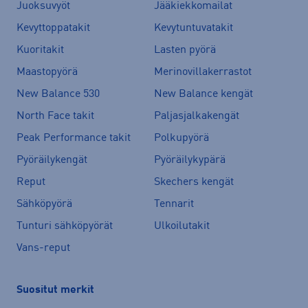
Juoksuvyöt
Jääkiekkomailat
Kevyttoppatakit
Kevytuntuvatakit
Kuoritakit
Lasten pyörä
Maastopyörä
Merinovillakerrastot
New Balance 530
New Balance kengät
North Face takit
Paljasjalkakengät
Peak Performance takit
Polkupyörä
Pyöräilykengät
Pyöräilykypärä
Reput
Skechers kengät
Sähköpyörä
Tennarit
Tunturi sähköpyörät
Ulkoilutakit
Vans-reput
Suositut merkit