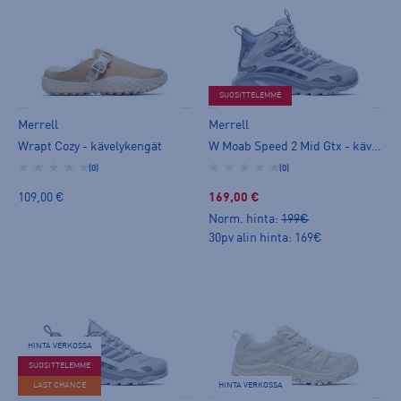
SUOSITTELEMME
Merrell
Merrell
Wrapt Cozy - kävelykengät
W Moab Speed 2 Mid Gtx - kävelykengät
(0)
(0)
109,00 €
169,00 €
Norm. hinta:
199€
30pv alin hinta: 169€
HINTA VERKOSSA
SUOSITTELEMME
LAST CHANCE
HINTA VERKOSSA