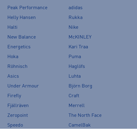
Peak Performance
adidas
Helly Hansen
Rukka
Halti
Nike
New Balance
McKINLEY
Energetics
Kari Traa
Hoka
Puma
Röhnisch
Haglöfs
Asics
Luhta
Under Armour
Björn Borg
Firefly
Craft
Fjällräven
Merrell
Zeropoint
The North Face
Speedo
CamelBak
Salomon
Icepeak