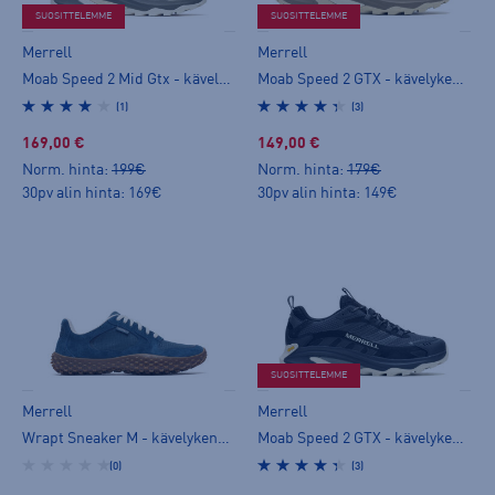
SUOSITTELEMME
SUOSITTELEMME
Merrell
Merrell
Moab Speed 2 Mid Gtx - kävelykengät
Moab Speed 2 GTX - kävelykengät
(1)
(3)
169,00 €
149,00 €
Norm. hinta:
199€
Norm. hinta:
179€
30pv alin hinta: 169€
30pv alin hinta: 149€
SUOSITTELEMME
Merrell
Merrell
Wrapt Sneaker M - kävelykengät
Moab Speed 2 GTX - kävelykengät
(0)
(3)