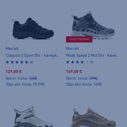
SUOSITTELEMME
Merrell
Merrell
Claypool 2 Sport Gtx - kävelykengät
Moab Speed 2 Mid Gtx - kävelykengät
(4)
(1)
129,00 €
169,00 €
Norm. hinta:
135€
Norm. hinta:
199€
30pv alin hinta: 99,99€
30pv alin hinta: 169€