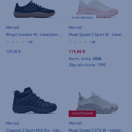
HINTA VERKOSSA
Merrell
Merrell
Wrapt Sneaker M - kävelykengät
Moab Speed 2 Sport W - kävelykengät
(0)
(0)
129,00 €
119,00 €
Norm. hinta:
155€
30pv alin hinta: 139€
SUOSITTELEMME
Merrell
Merrell
Claypool 2 Sport Mid Gtx - kävelykengät
Moab Speed 2 GTX W - kävelykengät