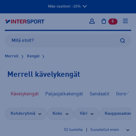
Nike vaatteet -20%
0
tuotetta osto
Kirjaudu sisään
Merrell
Kengät
Merrell kävelykengät
ät
Kävelykengät
Paljasjalkakengät
Sandaalit
Gore-Tex
Kohderyhmä
Koko
Väri
Kauppasaatavuu
52
tuotetta