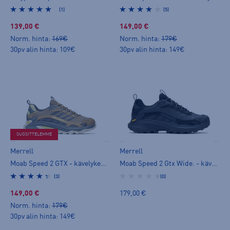
(1)
(5)
139,00 €
149,00 €
Norm. hinta:
169€
Norm. hinta:
179€
30pv alin hinta: 109€
30pv alin hinta: 149€
SUOSITTELEMME
Merrell
Merrell
Moab Speed 2 GTX - kävelykengät
Moab Speed 2 Gtx Wide. - kävelykengät
(3)
(0)
149,00 €
179,00 €
Norm. hinta:
179€
30pv alin hinta: 149€