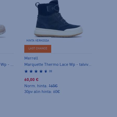
HINTA VERKOSSA
LAST CHANCE
Merrell
W Moab Speed 2 Thermo Mid Wp - pitopohjakengät
Marquette Thermo Lace Wp - talvivarsikengät
(3)
60,00 €
Norm. hinta:
165€
30pv alin hinta: 60€