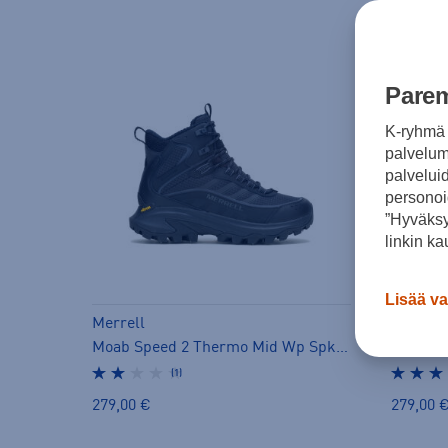
Parem
K-ryhmä 
palvelumm
palvelui
personoi
”Hyväksy
linkin ka
Lisää va
Merrell
Merrell
Moab Speed 2 Thermo Mid Wp Spk - nastakengät
(1)
279,00 €
279,00 