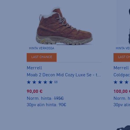
HINTA VERKOSSA
HINTA V
LAST CHANCE
LAST C
Merrell
Merrell
Moab 2 Decon Mid Cozy Luxe Se - talvikengät
(2)
90,00 €
100,00 
Norm. hinta:
195€
Norm. h
30pv alin hinta: 90€
30pv ali