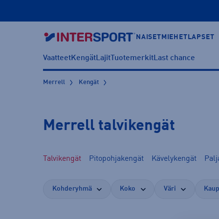
NAISET
MIEHET
LAPSET
Vaatteet
Kengät
Lajit
Tuotemerkit
Last chance
Merrell
Kengät
Merrell talvikengät
Talvikengät
Pitopohjakengät
Kävelykengät
Palj
Kohderyhmä
Koko
Väri
Kaup