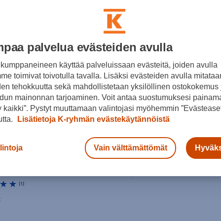
paa palvelua evästeiden avulla
kumppaneineen käyttää palveluissaan evästeitä, joiden avulla
e toimivat toivotulla tavalla. Lisäksi evästeiden avulla mitataa
den tehokkuutta sekä mahdollistetaan yksilöllinen ostokokemus 
dun mainonnan tarjoaminen. Voit antaa suostumuksesi painama
 kaikki”. Pystyt muuttamaan valintojasi myöhemmin ”Evästeaset
utta.
Lisätietoja K-ryhmän evästekäytännöistä
Merrell
lintoja
Vain välttämättömät
Hyväks
(3)
Moab Speed 2 Thermo Mid Wp Spk - nastakengät
149,00 €
(1)
€