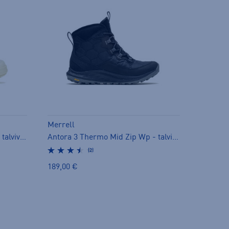
Merrell
Marquette Thermo Lace Wp - talvivarsikengät
Antora 3 Thermo Mid Zip Wp - talvivarsikengät
(2)
189,00 €