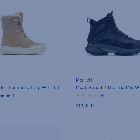
Merrell
Marquette Thermo Tall Zip Wp - talvivarsikengät
(1)
(0)
€
219,00 €