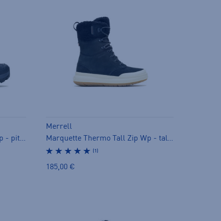
Merrell
Moab Speed 2 Thermo Mid Wp - pitopohjakengät
Marquette Thermo Tall Zip Wp - talvivarsikengät
(1)
185,00 €