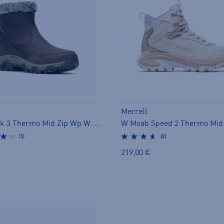
Merrell
Coldpack 3 Thermo Mid Zip Wp W. - pitopohjakengät
(5)
(3)
€
219,00 €