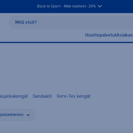
Back to Sport - Nike vaatteet -20%
Huoltopalvelut
Asiakas
asjalkakengät
Sandaalit
Gore-Tex kengät
pasaatavuus