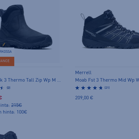
ERKOSSA
HANCE
Merrell
Coldpack 3 Thermo Tall Zip Wp M - pitopohjakengät
(2)
(21)
€
209,00 €
inta:
215€
n hinta: 100€