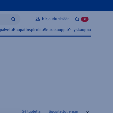
Kirjaudu sisään
0
tuotetta ostoskoris
palvelu
Kaupat
Inspiroidu
Seurakauppa
Yrityskauppa
24
tuotetta