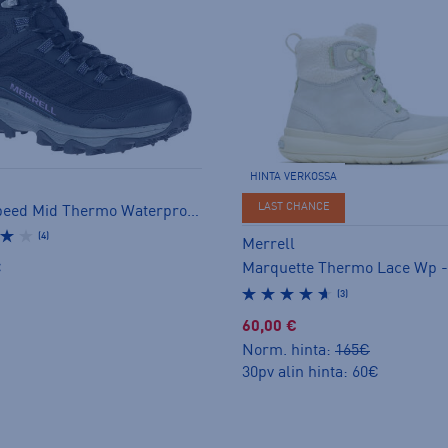
HINTA VERKOSSA
LAST CHANCE
Moab Speed Mid Thermo Waterproof Spike - nastakengät
(4)
Merrell
€
(3)
60,00 €
Norm. hinta:
165€
30pv alin hinta: 60€