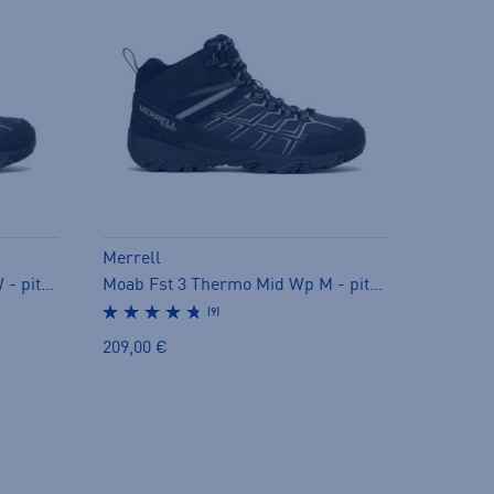
Merrell
Moab Fst 3 Thermo Mid Wp W - pitopohjakengät
Moab Fst 3 Thermo Mid Wp M - pitopohjakengät
(9)
209,00 €