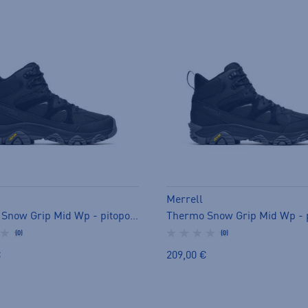
Merrell
Thermo Snow Grip Mid Wp - pitopohjakengät
(0)
(0)
€
209,00 €