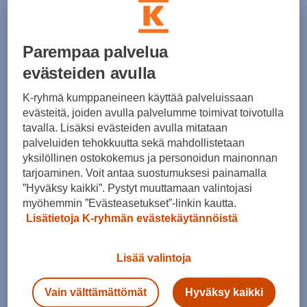
Kohderyhmä
Koko
Kauppasaatavuus
5
tuotetta
Parempaa palvelua
evästeiden avulla
K-ryhmä kumppaneineen käyttää palveluissaan
evästeitä, joiden avulla palvelumme toimivat toivotulla
tavalla. Lisäksi evästeiden avulla mitataan
palveluiden tehokkuutta sekä mahdollistetaan
yksilöllinen ostokokemus ja personoidun mainonnan
Merrell
tarjoaminen. Voit antaa suostumuksesi painamalla
Merrell
Moab Fst 3 Thermo Mid Wp M - pitopohjakengät
”Hyväksy kaikki”. Pystyt muuttamaan valintojasi
Moab Speed Mid Thermo Waterproof Spike - nastakengät
(9)
myöhemmin ”Evästeasetukset”-linkin kautta.
(4)
Lisätietoja K-ryhmän evästekäytännöistä
209,00 €
235,00 €
Lisää valintoja
Vain välttämättömät
Hyväksy kaikki