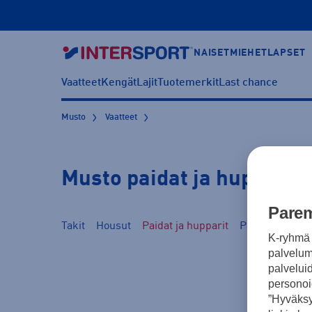
NAISET
MIEHET
LAPSET
Vaatteet
Kengät
Lajit
Tuotemerkit
Last chance
Musto
Vaatteet
Musto paidat ja hupparit
Parem
Takit
Housut
Paidat ja hupparit
Päähineet ja k
K-ryhmä 
palvelumm
palvelui
personoi
”Hyväksy