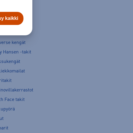
y kaikki
verse kengät
y Hansen -takit
ksukengät
kiekkomailat
itakit
novillakerrastot
h Face takit
kupyörä
ut
arit