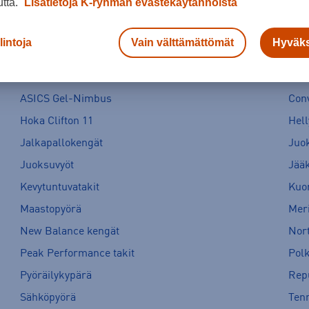
utta.
Lisätietoja K-ryhmän evästekäytännöistä
lintoja
Vain välttämättömät
Hyväks
ASICS Gel-Nimbus
Con
Hoka Clifton 11
Hell
Jalkapallokengät
Juo
Juoksuvyöt
Jää
Kevytuntuvatakit
Kuor
Maastopyörä
Meri
New Balance kengät
Nort
Peak Performance takit
Pol
Pyöräilykypärä
Rep
Sähköpyörä
Tenn