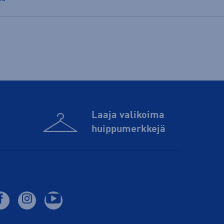
Laaja valikoima
huippu­merkkejä