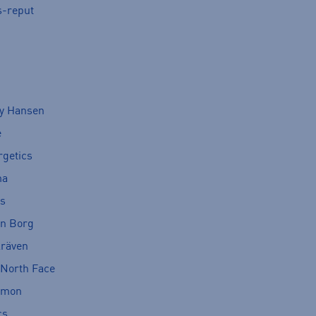
s-reput
ly Hansen
e
rgetics
ma
cs
rn Borg
lräven
 North Face
omon
cs