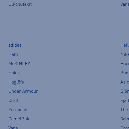
Ulkoilutakit
Van
adidas
Hel
Halti
Nik
McKINLEY
Ene
Hoka
Pu
Haglöfs
Asi
Under Armour
Bjö
Craft
Fjäl
Zeropoint
The
CamelBak
Sal
Vans
Cro