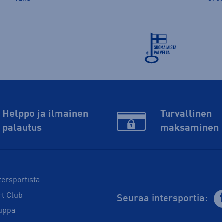
Helppo ja ilmainen
Turvallinen
palautus
maksaminen
tersportista
rt Club
Seuraa intersportia:
uppa