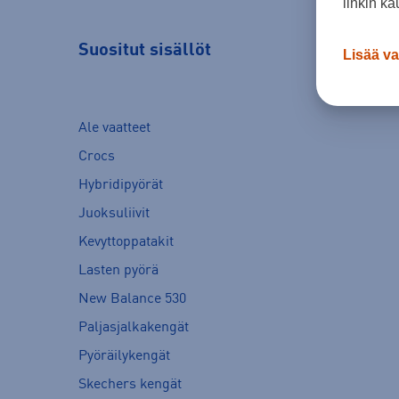
linkin ka
Suositut sisällöt
Lisää va
Ale vaatteet
Crocs
Hybridipyörät
Juoksuliivit
Kevyttoppatakit
Lasten pyörä
New Balance 530
Paljasjalkakengät
Pyöräilykengät
Skechers kengät