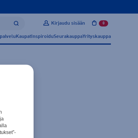
Kirjaudu sisään
0
tuotetta ostoskoris
palvelu
Kaupat
Inspiroidu
Seurakauppa
Yrityskauppa
n
ja
lla
ukset”-