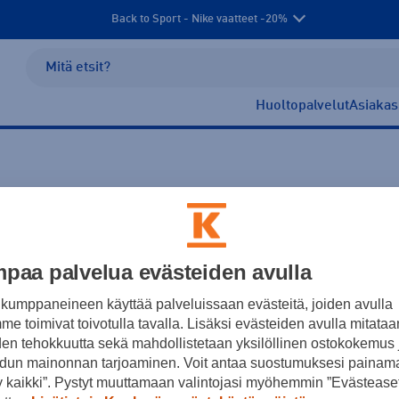
Back to Sport - Nike vaatteet -20%
Huoltopalvelut
Asiakas
paa palvelua evästeiden avulla
äsineet
kumppaneineen käyttää palveluissaan evästeitä, joiden avulla
e toimivat toivotulla tavalla. Lisäksi evästeiden avulla mitataa
den tehokkuutta sekä mahdollistetaan yksilöllinen ostokokemus 
Ei tuotteita.
dun mainonnan tarjoaminen. Voit antaa suostumuksesi painama
 kaikki”. Pystyt muuttamaan valintojasi myöhemmin ”Evästeaset