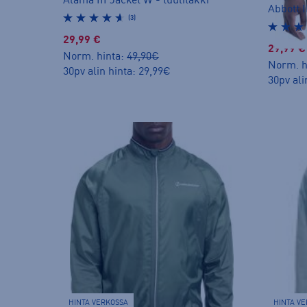
Alama III Jacket W - tuulitakki
Abbott I
(3)
29,99 €
29,99 €
Norm. hinta:
49,90€
Norm. h
30pv alin hinta: 29,99€
30pv ali
HINTA VERKOSSA
HINTA V