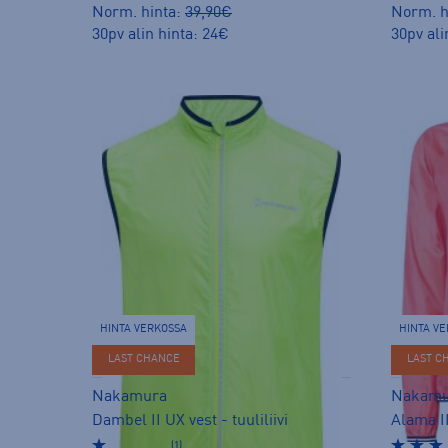
Norm. hinta:
39,90€
Norm. h
30pv alin hinta: 24€
30pv ali
HINTA VERKOSSA
HINTA V
LAST CHANCE
LAST C
Nakamura
Nakamu
Dambel II UX vest - tuuliliivi
Alama II
(1)