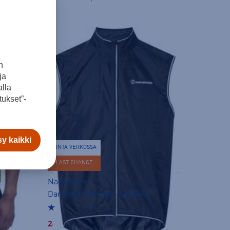
n
ja
lla
ukset”-
y kaikki
HINTA VERKOSSA
LAST CHANCE
Nakamura
Dambel II UX vest - tuuliliivi
(1)
24,00 €