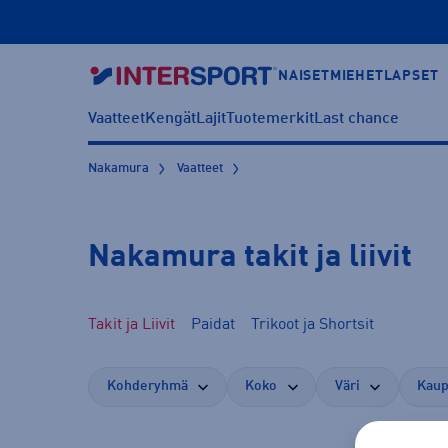
NAISET
MIEHET
LAPSET
Vaatteet
Kengät
Lajit
Tuotemerkit
Last chance
Nakamura
Vaatteet
Nakamura takit ja liivit
Takit ja Liivit
Paidat
Trikoot ja Shortsit
Kohderyhmä
Koko
Väri
Kaup