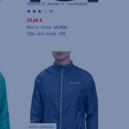
Abbott III Jacket U - tuulitakki
(2)
25,00 €
Norm. hinta:
49,90€
30pv alin hinta: 25€
HINTA VERKOSSA