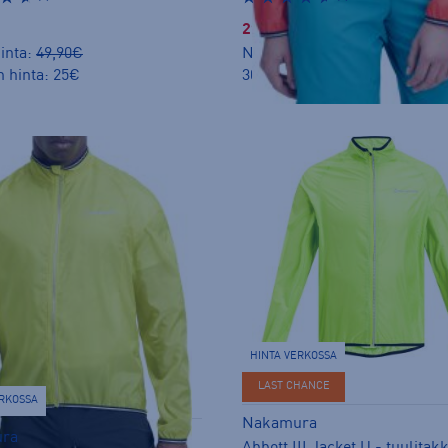
29,99 €
inta:
49,90€
Norm. hinta:
49,90€
n hinta: 25€
30pv alin hinta: 29,99€
HINTA VERKOSSA
LAST CHANCE
ERKOSSA
Nakamura
ra
Abbott III Jacket U - tuulitakk