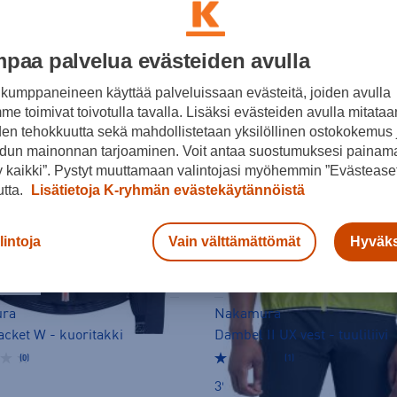
paa palvelua evästeiden avulla
kumppaneineen käyttää palveluissaan evästeitä, joiden avulla
e toimivat toivotulla tavalla. Lisäksi evästeiden avulla mitataa
den tehokkuutta sekä mahdollistetaan yksilöllinen ostokokemus 
dun mainonnan tarjoaminen. Voit antaa suostumuksesi painama
 kaikki”. Pystyt muuttamaan valintojasi myöhemmin ”Evästeaset
utta.
Lisätietoja K-ryhmän evästekäytännöistä
lintoja
Vain välttämättömät
Hyväks
ERKOSSA
ra
Nakamura
acket W - kuoritakki
Dambel II UX vest - tuuliliivi
(0)
(1)
39,90 €