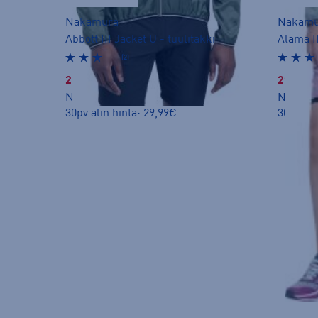
Nakamura
Nakamu
Abbott III Jacket U - tuulitakki
Alama II
(2)
29,99 €
29,99 €
Norm. hinta:
49,90€
Norm. h
30pv alin hinta: 29,99€
30pv ali