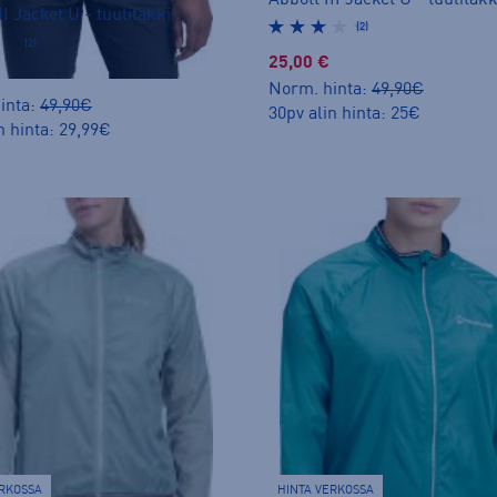
II Jacket U - tuulitakki
(2)
(2)
25,00 €
Norm. hinta:
49,90€
inta:
49,90€
30pv alin hinta: 25€
n hinta: 29,99€
ERKOSSA
HINTA VERKOSSA