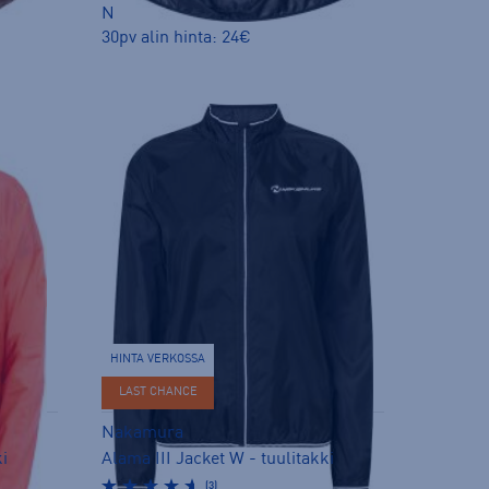
Norm. hinta:
39,90€
30pv alin hinta: 24€
HINTA VERKOSSA
LAST CHANCE
Nakamura
ki
Alama III Jacket W - tuulitakki
(3)