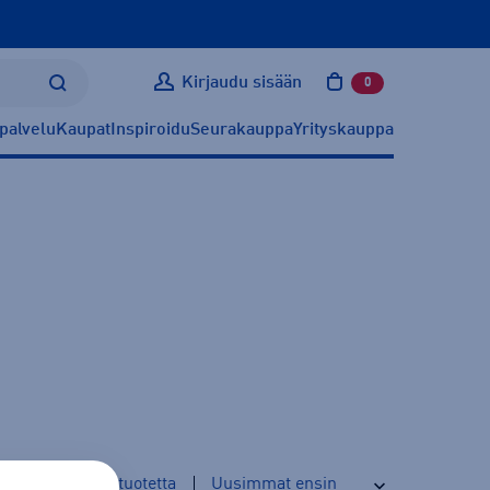
Kirjaudu sisään
0
tuotetta ostoskoris
palvelu
Kaupat
Inspiroidu
Seurakauppa
Yrityskauppa
16
tuotetta