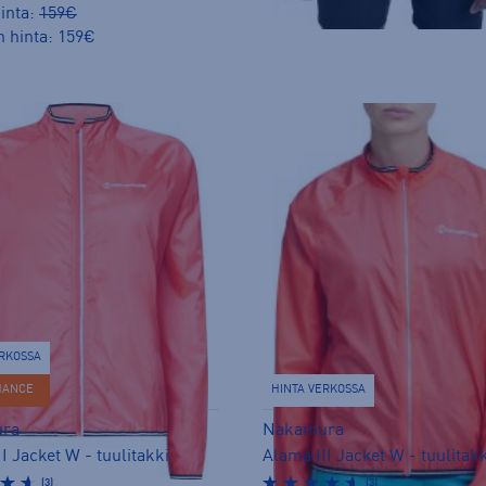
inta:
159€
n hinta: 159€
ERKOSSA
HANCE
HINTA VERKOSSA
ra
Nakamura
I Jacket W - tuulitakki
Alama III Jacket W - tuulitak
(3)
(3)