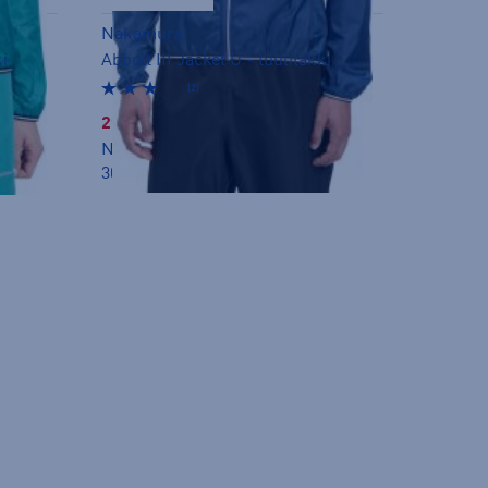
Nakamura
ki
Abbott III Jacket U - tuulitakki
(2)
29,99 €
Norm. hinta:
49,90€
30pv alin hinta: 29,99€