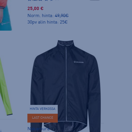
25,00 €
Norm. hinta:
49,90€
30pv alin hinta: 25€
HINTA VERKOSSA
LAST CHANCE
Nakamura
i