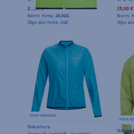
24,00 €
25,00 €
Norm. hinta:
39,90€
Norm. h
30pv alin hinta: 24€
30pv ali
HINTA VERKOSSA
HINTA V
Nakamura
Nakamu