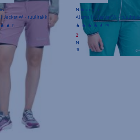
ra
Nakamura
I Jacket W - tuulitakki
Alama III Jacket W - tuulitak
(3)
(3)
29,99 €
inta:
49,90€
Norm. hinta:
49,90€
n hinta: 29,99€
30pv alin hinta: 29,99€