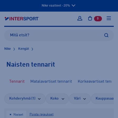
Nike vaatteet -20%
0
tuotetta osto
Kirjaudu sisään
Nike
Kengät
Naisten tennarit
ät
Tennarit
Matalavartiset tennarit
Korkeavartiset tennar
Kohderyhmä (1)
Koko
Väri
Kauppasaata
Poista rajaukset
Naiset
✖