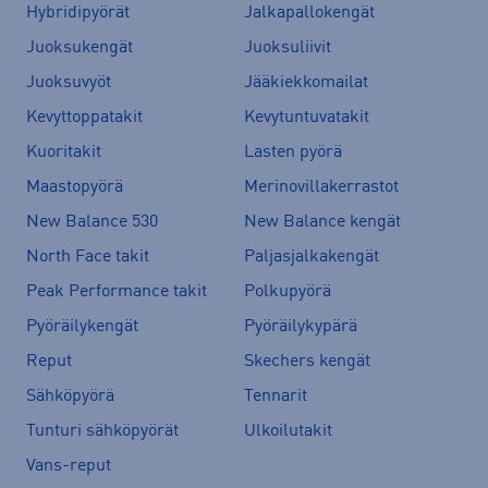
Hybridipyörät
Jalkapallokengät
Juoksukengät
Juoksuliivit
Juoksuvyöt
Jääkiekkomailat
Kevyttoppatakit
Kevytuntuvatakit
Kuoritakit
Lasten pyörä
Maastopyörä
Merinovillakerrastot
New Balance 530
New Balance kengät
North Face takit
Paljasjalkakengät
Peak Performance takit
Polkupyörä
Pyöräilykengät
Pyöräilykypärä
Reput
Skechers kengät
Sähköpyörä
Tennarit
Tunturi sähköpyörät
Ulkoilutakit
Vans-reput