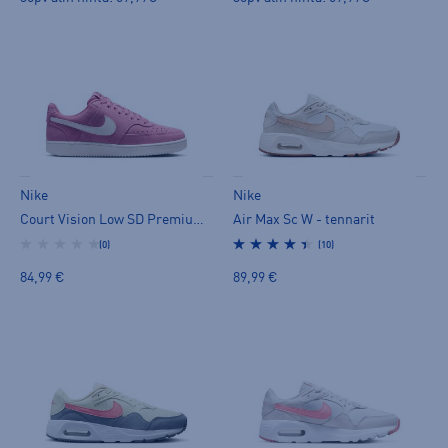
Nike
Nike
Court Vision Low SD Premium W - tennarit
Air Max Sc W - tennarit
(0)
(10)
84,99 €
89,99 €