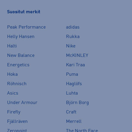
Suositut merkit
Peak Performance
adidas
Helly Hansen
Rukka
Halti
Nike
New Balance
McKINLEY
Energetics
Kari Traa
Hoka
Puma
Röhnisch
Haglöfs
Asics
Luhta
Under Armour
Björn Borg
Firefly
Craft
Fjällräven
Merrell
Zeropoint
The North Face