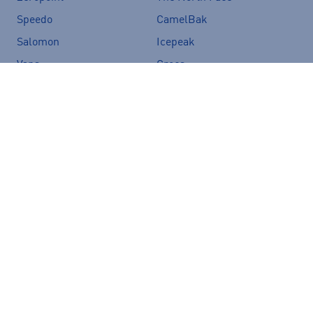
Speedo
CamelBak
Salomon
Icepeak
Vans
Crocs
Nopeat ja edulliset
Helppo ja ilmainen
toimitukset
palautus