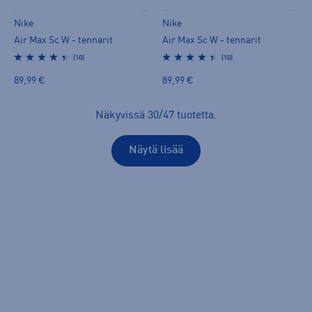
Nike
Nike
Air Max Sc W - tennarit
Air Max Sc W - tennarit
(10)
(10)
89,99 €
89,99 €
Näkyvissä
30
/
47
tuotetta
.
Näytä lisää