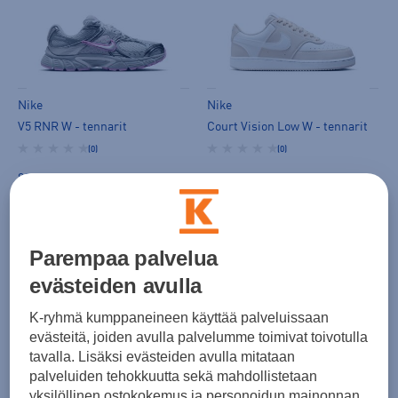
Nike
Nike
V5 RNR W - tennarit
Court Vision Low W - tennarit
(0)
(0)
89,99 €
69,99 €
Norm. hinta:
79,99€
30pv alin hinta: 69,99€
Parempaa palvelua
evästeiden avulla
K-ryhmä kumppaneineen käyttää palveluissaan
evästeitä, joiden avulla palvelumme toimivat toivotulla
tavalla. Lisäksi evästeiden avulla mitataan
palveluiden tehokkuutta sekä mahdollistetaan
Nike
Nike
yksilöllinen ostokokemus ja personoidun mainonnan