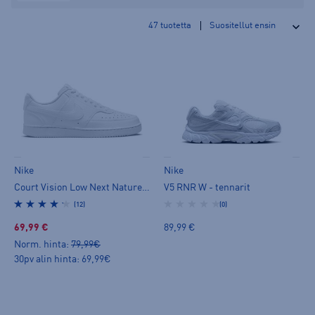
47
tuotetta
Nike
Nike
Court Vision Low Next Nature W - tennarit
V5 RNR W - tennarit
(12)
(0)
69,99 €
89,99 €
Norm. hinta:
79,99€
30pv alin hinta: 69,99€