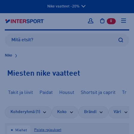
Nike vaatteet -20%
0
tuotetta osto
Kirjaudu sisään
Nike
Miesten nike vaatteet
Takit ja liivit
Paidat
Housut
Shortsit ja caprit
Trikoo
Kohderyhmä (1)
Koko
Brändi
Väri
Poista rajaukset
Miehet
✖