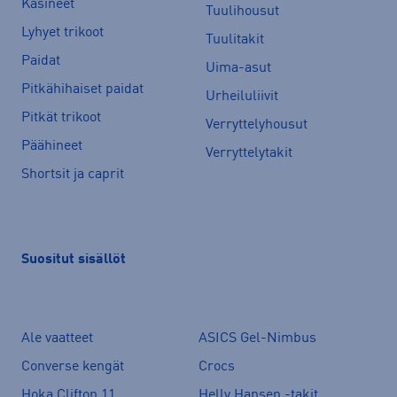
Käsineet
Tuulihousut
Lyhyet trikoot
Tuulitakit
Paidat
Uima-asut
Pitkähihaiset paidat
Urheiluliivit
Pitkät trikoot
Verryttelyhousut
Päähineet
Verryttelytakit
Shortsit ja caprit
Suositut sisällöt
Ale vaatteet
ASICS Gel-Nimbus
Converse kengät
Crocs
Hoka Clifton 11
Helly Hansen -takit