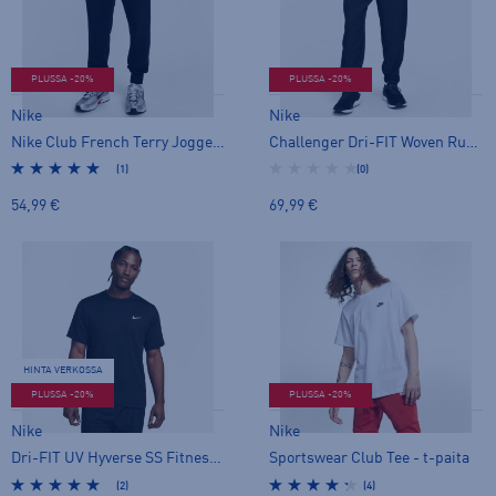
PLUSSA -20%
PLUSSA -20%
Nike
Nike
Nike Club French Terry Joggers M - collegehousut
Challenger Dri-FIT Woven Running Pants M - tuulihousut
(1)
(0)
54,99 €
69,99 €
HINTA VERKOSSA
PLUSSA -20%
PLUSSA -20%
Nike
Nike
Dri-FIT UV Hyverse SS Fitness Top M - t-paita
Sportswear Club Tee - t-paita
(2)
(4)