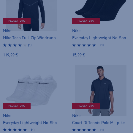
PLUSSA -20%
PLUSSA -20%
Nike
Nike
Nike Tech Full-Zip Windrunner Hoodie Zip M - huppari
Everyday Lightweight No-Show - varrettomat sukat
(1)
(1)
119,99 €
15,99 €
PLUSSA -20%
PLUSSA -20%
Nike
Nike
Everyday Lightweight No-Show - varrettomat sukat
Court Df Tennis Polo M - pikeepaita
(1)
(1)