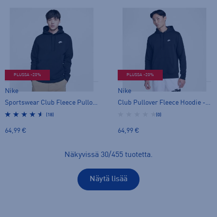
PLUSSA -20%
PLUSSA -20%
Nike
Nike
Sportswear Club Fleece Pullover Hoodie - huppari
Club Pullover Fleece Hoodie - huppari
(18)
(0)
64,99 €
64,99 €
Näkyvissä
30
/
455
tuotetta
.
Näytä lisää