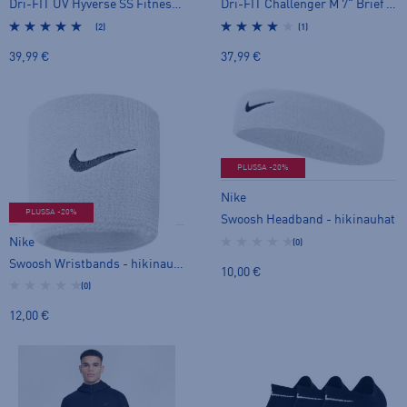
Dri-FIT UV Hyverse SS Fitness Top M - t-paita
Dri-FIT Challenger M 7" Brief Shorts - shortsit
(2)
(1)
39,99 €
37,99 €
PLUSSA -20%
Nike
PLUSSA -20%
Swoosh Headband - hikinauhat
Nike
(0)
Swoosh Wristbands - hikinauhat
10,00 €
(0)
12,00 €