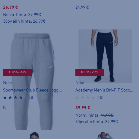
26,99 €
24,99 €
Norm. hinta:
39,99€
30pv alin hinta: 26,99€
PLUSSA -20%
PLUSSA -20%
Nike
Nike
Sportswear Club Fleece Joggers M - collegehousut
Academy Men's Dri-FIT Soccer Pants - verkkarihousut
(4)
(0)
54,99 €
39,99 €
Norm. hinta:
44,99€
30pv alin hinta: 39,99€