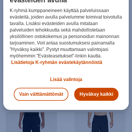
K-ryhmä kumppaneineen käyttää palveluissaan
evästeitä, joiden avulla palvelumme toimivat toivotulla
tavalla. Lisäksi evästeiden avulla mitataan
palveluiden tehokkuutta sekä mahdollistetaan
yksilöllinen ostokokemus ja personoidun mainonnan
tarjoaminen. Voit antaa suostumuksesi painamalla
”Hyväksy kaikki”. Pystyt muuttamaan valintojasi
myöhemmin ”Evästeasetukset”-linkin kautta.
Lisätietoja K-ryhmän evästekäytännöistä
Lisää valintoja
Takaisin arkeen ja urheiluun
Vain välttämättömät
Hyväksy kaikki
Tutustu diileihin