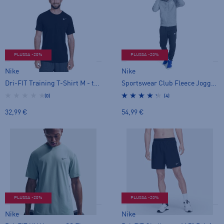
PLUSSA -20%
PLUSSA -20%
Nike
Nike
Dri-FIT Training T-Shirt M - t-paita
Sportswear Club Fleece Joggers M - collegehousut
(0)
(4)
32,99 €
54,99 €
PLUSSA -20%
PLUSSA -20%
Nike
Nike