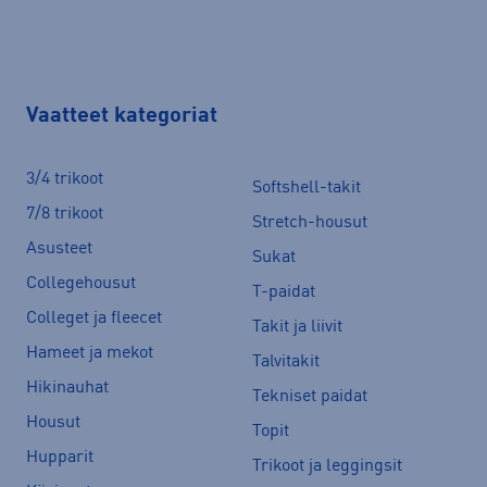
Vaatteet kategoriat
3/4 trikoot
Softshell-takit
7/8 trikoot
Stretch-housut
Asusteet
Sukat
Collegehousut
T-paidat
Colleget ja fleecet
Takit ja liivit
Hameet ja mekot
Talvitakit
Hikinauhat
Tekniset paidat
Housut
Topit
Hupparit
Trikoot ja leggingsit