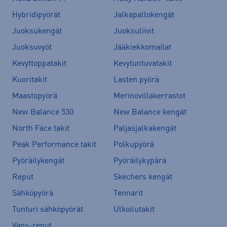
Hybridipyörät
Jalkapallokengät
Juoksukengät
Juoksuliivit
Juoksuvyöt
Jääkiekkomailat
Kevyttoppatakit
Kevytuntuvatakit
Kuoritakit
Lasten pyörä
Maastopyörä
Merinovillakerrastot
New Balance 530
New Balance kengät
North Face takit
Paljasjalkakengät
Peak Performance takit
Polkupyörä
Pyöräilykengät
Pyöräilykypärä
Reput
Skechers kengät
Sähköpyörä
Tennarit
Tunturi sähköpyörät
Ulkoilutakit
Vans-reput