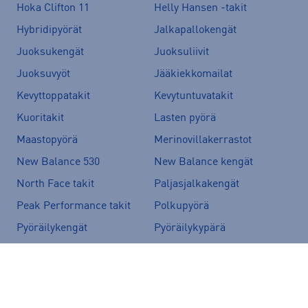
Hoka Clifton 11
Helly Hansen -takit
Hybridipyörät
Jalkapallokengät
Juoksukengät
Juoksuliivit
Juoksuvyöt
Jääkiekkomailat
Kevyttoppatakit
Kevytuntuvatakit
Kuoritakit
Lasten pyörä
Maastopyörä
Merinovillakerrastot
New Balance 530
New Balance kengät
North Face takit
Paljasjalkakengät
Peak Performance takit
Polkupyörä
Pyöräilykengät
Pyöräilykypärä
Reput
Skechers kengät
Sähköpyörä
Tennarit
Tunturi sähköpyörät
Ulkoilutakit