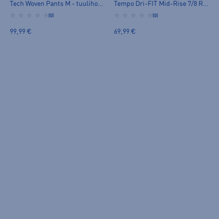
Tech Woven Pants M - tuulihousut
Tempo Dri-FIT Mid-Rise 7/8 Running Pants W - tuulihousut
(0)
(0)
99,99 €
69,99 €