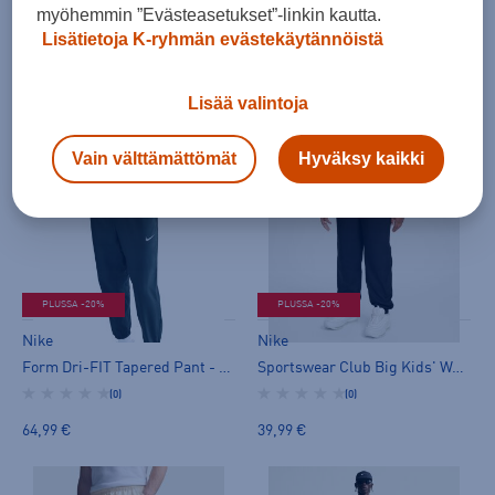
myöhemmin ”Evästeasetukset”-linkin kautta.
Nike
Nike
Lisätietoja K-ryhmän evästekäytännöistä
Form Dri-FIT Tapered Pant - tuulihousut
Club Woven Cargo Pants - tuulihousut
(0)
(0)
Lisää valintoja
64,99 €
64,99 €
Vain välttämättömät
Hyväksy kaikki
PLUSSA -20%
PLUSSA -20%
Nike
Nike
Form Dri-FIT Tapered Pant - tuulihousut
Sportswear Club Big Kids' Woven Joggers - tuulihousut
(0)
(0)
64,99 €
39,99 €