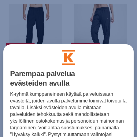
PLUSSA -20%
PLUSSA -20%
Nike
Nike
Challenger Dri-FIT Woven Running Pants M - tuulihousut
Sportswear Woven Classic W Mid-Rise Loose - tuulihousut
Parempaa palvelua
(0)
(0)
evästeiden avulla
69,99 €
59,99 €
K-ryhmä kumppaneineen käyttää palveluissaan
evästeitä, joiden avulla palvelumme toimivat toivotulla
tavalla. Lisäksi evästeiden avulla mitataan
palveluiden tehokkuutta sekä mahdollistetaan
yksilöllinen ostokokemus ja personoidun mainonnan
tarjoaminen. Voit antaa suostumuksesi painamalla
”Hyväksy kaikki”. Pystyt muuttamaan valintojasi
PLUSSA -20%
PLUSSA -20%