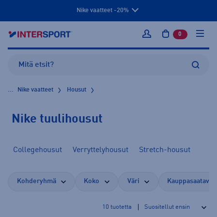
Nike vaatteet -20%
0
tuotetta osto
Kirjaudu sisään
...
Nike vaatteet
Housut
Nike tuulihousut
Collegehousut
Verryttelyhousut
Stretch-housut
Kohderyhmä
Koko
Väri
Kauppasaatavuu
10
tuotetta