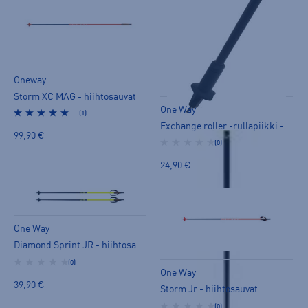
Oneway
Storm XC MAG - hiihtosauvat
One Way
(1)
Exchange roller -rullapiikki - rullahiihtosauvat
99,90 €
(0)
24,90 €
One Way
Diamond Sprint JR - hiihtosauvat
(0)
One Way
39,90 €
Storm Jr - hiihtosauvat
(0)