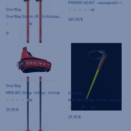
PREMIO 40 KIT - sauvaputki + sompa - sommat
One Way
(0)
One Way Storm JR - hiihtosauvat
349,00 €
(0)
59,90 €
One Way
MRS WC Strap -hihna - hihnat
One Way
MRS WC Strap -hihna - hihnat
(0)
(0)
29,90 €
29,90 €