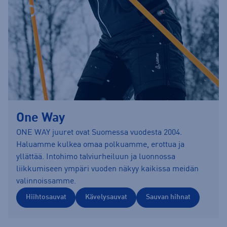
One Way
ONE WAY juuret ovat Suomessa vuodesta 2004.
Haluamme kulkea omaa polkuamme, erottua ja
yllättää. Intohimo talviurheiluun ja luonnossa
liikkumiseen ympäri vuoden näkyy kaikissa meidän
valinnoissamme.
Hiihtosauvat
Kävelysauvat
Sauvan hihnat