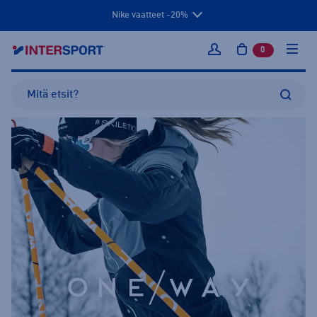
Nike vaatteet -20%
0
tuotetta osto
Kirjaudu sisään