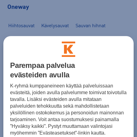
Oneway
Hiihtosauvat
Kävelysauvat
Sauvan hihnat
Kohderyhmä
Koko
Brändi
Väri
24
tuotetta
Parempaa palvelua
evästeiden avulla
K-ryhmä kumppaneineen käyttää palveluissaan
One Way
evästeitä, joiden avulla palvelumme toimivat toivotulla
TEAM 5 - kävelysauvat
tavalla. Lisäksi evästeiden avulla mitataan
(1)
palveluiden tehokkuutta sekä mahdollistetaan
yksilöllinen ostokokemus ja personoidun mainonnan
39,90 €
tarjoaminen. Voit antaa suostumuksesi painamalla
One Way
”Hyväksy kaikki”. Pystyt muuttamaan valintojasi
NW Universal paw - kävelysauvat
myöhemmin ”Evästeasetukset”-linkin kautta.