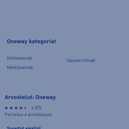
Oneway kategoriat
Hiihtosauvat
Sauvan hihnat
Kävelysauvat
Arvostelut: Oneway
4.5/5
Perustuu 4 arvosteluun
Suositut sisällöt