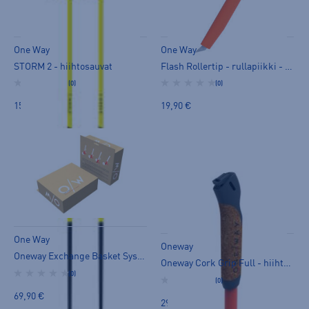
One Way
One Way
STORM 2 - hiihtosauvat
Flash Rollertip - rullapiikki - sommat
(0)
(0)
159,00 €
19,90 €
One Way
Oneway
Oneway Exchange Basket System Box - sommat
Oneway Cork Grip Full - hiihtosauvan kahva - kahvat
(0)
(0)
69,90 €
29,90 €