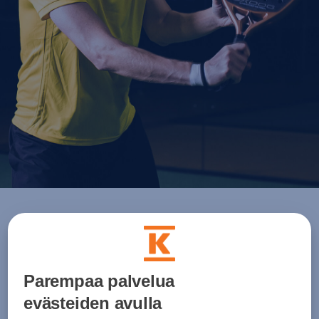
Oxdog padelmailat
Parempaa palvelua
et
Extremefast
Hyperlight
Ultralight
Padelmailat
evästeiden avulla