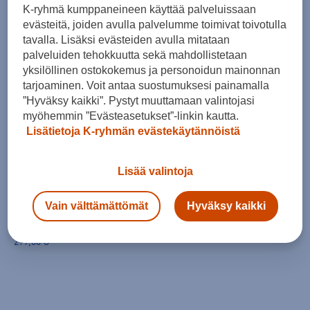
Kohderyhmä
Kauppasaatavuus
K-ryhmä kumppaneineen käyttää palveluissaan
evästeitä, joiden avulla palvelumme toimivat toivotulla
tavalla. Lisäksi evästeiden avulla mitataan
1
tuote
palveluiden tehokkuutta sekä mahdollistetaan
yksilöllinen ostokokemus ja personoidun mainonnan
tarjoaminen. Voit antaa suostumuksesi painamalla
”Hyväksy kaikki”. Pystyt muuttamaan valintojasi
myöhemmin ”Evästeasetukset”-linkin kautta.
Lisätietoja K-ryhmän evästekäytännöistä
Lisää valintoja
Oxdog
Hyper Tour 2.0 HES-Carbon PowerRibs 3D DR - padelmaila
Vain välttämättömät
Hyväksy kaikki
(0)
299,00 €