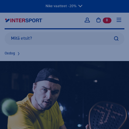
Nike vaatteet -20%
0
tuotetta osto
Kirjaudu sisään
Oxdog