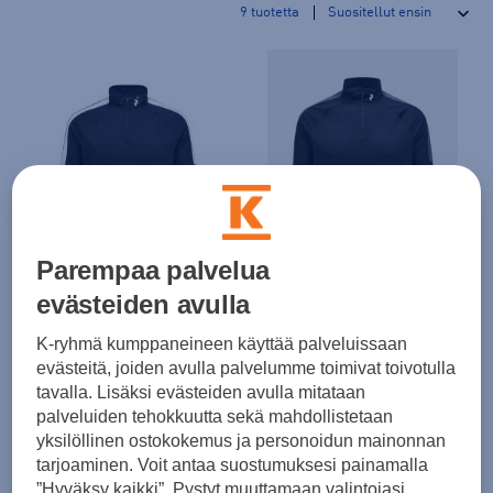
9
tuotetta
Peak Performance
Peak Performance
Parempaa palvelua
Half Zip Baselayer M - pitkähihainen paita
Half Zip Baselayer M - pitkähihainen paita
(0)
(0)
evästeiden avulla
80,00 €
80,00 €
K-ryhmä kumppaneineen käyttää palveluissaan
evästeitä, joiden avulla palvelumme toimivat toivotulla
tavalla. Lisäksi evästeiden avulla mitataan
palveluiden tehokkuutta sekä mahdollistetaan
yksilöllinen ostokokemus ja personoidun mainonnan
tarjoaminen. Voit antaa suostumuksesi painamalla
”Hyväksy kaikki”. Pystyt muuttamaan valintojasi