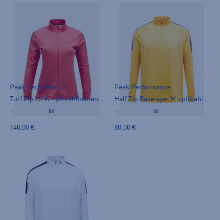
Peak Performance
Peak Performance
Turf Zip LS W - pitkähihainen paita
Half Zip Baselayer M - pitkähihainen paita
(0)
(0)
140,00 €
80,00 €