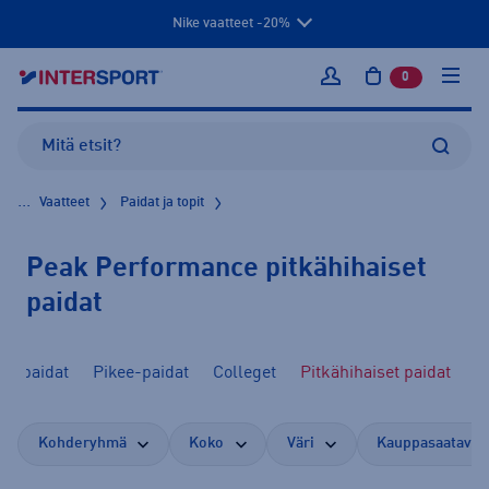
Nike vaatteet -20%
0
tuotetta osto
Kirjaudu sisään
...
Vaatteet
Paidat ja topit
Peak Performance pitkähihaiset
paidat
T-paidat
Pikee-paidat
Colleget
Pitkähihaiset paidat
Kohderyhmä
Koko
Väri
Kauppasaatavuu