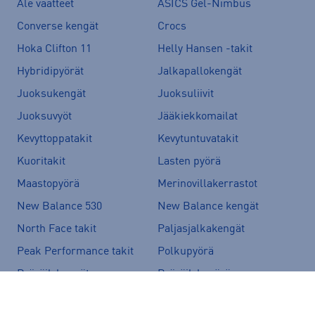
Ale vaatteet
ASICS Gel-Nimbus
Converse kengät
Crocs
Hoka Clifton 11
Helly Hansen -takit
Hybridipyörät
Jalkapallokengät
Juoksukengät
Juoksuliivit
Juoksuvyöt
Jääkiekkomailat
Kevyttoppatakit
Kevytuntuvatakit
Kuoritakit
Lasten pyörä
Maastopyörä
Merinovillakerrastot
New Balance 530
New Balance kengät
North Face takit
Paljasjalkakengät
Peak Performance takit
Polkupyörä
Pyöräilykengät
Pyöräilykypärä
Reput
Skechers kengät