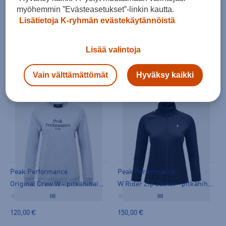
myöhemmin ”Evästeasetukset”-linkin kautta.
Lisätietoja K-ryhmän evästekäytännöistä
Peak Performance
Peak Performance
W Rider Zip Jacket - pitkähihainen paita
Original Crew W - pitkähihainen paita
Lisää valintoja
(0)
(0)
150,00 €
120,00 €
Vain välttämättömät
Hyväksy kaikki
Peak Performance
Peak Performance
Original Crew W - pitkähihainen paita
W Rider Zip Jacket - pitkähihainen paita
(0)
(0)
120,00 €
150,00 €