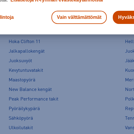
lintoja
Vain välttämättömät
Hyväks
ASICS Gel-Nimbus
Con
Hoka Clifton 11
Hell
Jalkapallokengät
Juo
Juoksuvyöt
Jää
Kevytuntuvatakit
Kuor
Maastopyörä
Meri
New Balance kengät
Nort
Peak Performance takit
Pol
Pyöräilykypärä
Rep
Sähköpyörä
Tenn
Ulkoilutakit
Van