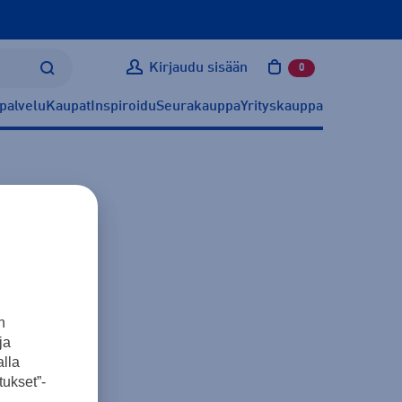
Kirjaudu sisään
0
tuotetta ostoskoris
palvelu
Kaupat
Inspiroidu
Seurakauppa
Yrityskauppa
n
ja
lla
ukset”-