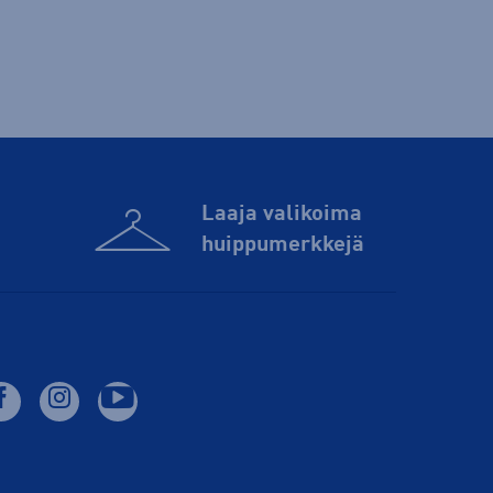
Laaja valikoima
huippu­merkkejä