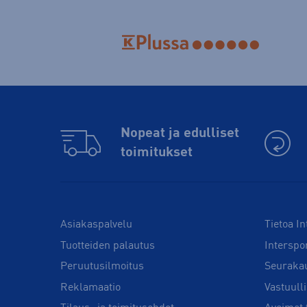
Nopeat ja edulliset
toimitukset
Asiakaspalvelu
Tietoa In
Tuotteiden palautus
Interspo
Peruutusilmoitus
Seuraka
Reklamaatio
Vastuull