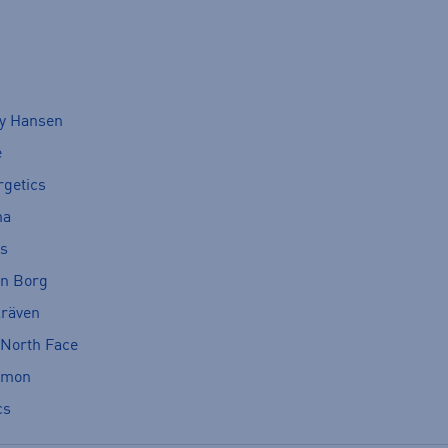
ly Hansen
e
rgetics
ma
cs
rn Borg
lräven
 North Face
omon
cs