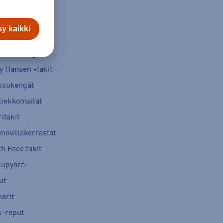
y kaikki
verse kengät
y Hansen -takit
ksukengät
kiekkomailat
itakit
novillakerrastot
h Face takit
kupyörä
ut
arit
s-reput