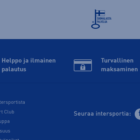
Helppo ja ilmainen
Turvallinen
palautus
maksaminen
tersportista
rt Club
Seuraa intersportia:
uppa
isuus