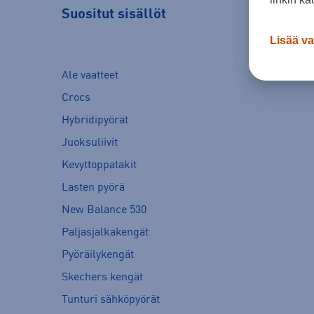
Suositut sisällöt
Lisää va
Ale vaatteet
Crocs
Hybridipyörät
Juoksuliivit
Kevyttoppatakit
Lasten pyörä
New Balance 530
Paljasjalkakengät
Pyöräilykengät
Skechers kengät
Tunturi sähköpyörät