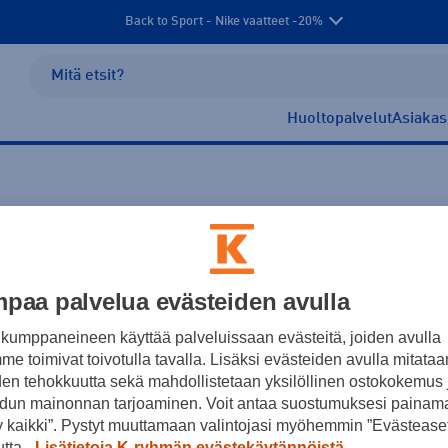
Back to Sport - Nike vaatteet -20%
Huoltopalvelut
Asiakas
pullot
paa palvelua evästeiden avulla
kumppaneineen käyttää palveluissaan evästeitä, joiden avulla
e toimivat toivotulla tavalla. Lisäksi evästeiden avulla mitataa
Ei tuotteita.
den tehokkuutta sekä mahdollistetaan yksilöllinen ostokokemus 
dun mainonnan tarjoaminen. Voit antaa suostumuksesi painama
 kaikki”. Pystyt muuttamaan valintojasi myöhemmin ”Evästeaset
utta.
Lisätietoja K-ryhmän evästekäytännöistä