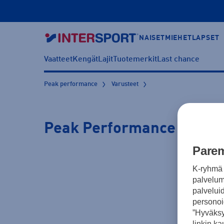
NAISET
MIEHET
LAPSET
Vaatteet
Kengät
Lajit
Tuotemerkit
Last chance
Peak performance
Varusteet
Peak Performance juoma
Parem
K-ryhmä 
palvelumm
palvelui
personoi
”Hyväksy
linkin ka