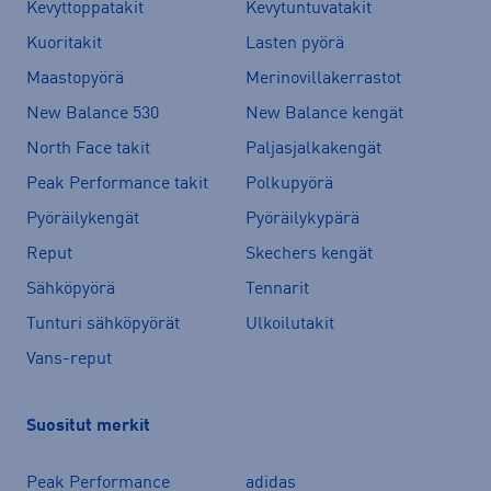
Kevyttoppatakit
Kevytuntuvatakit
Kuoritakit
Lasten pyörä
Maastopyörä
Merinovillakerrastot
New Balance 530
New Balance kengät
North Face takit
Paljasjalkakengät
Peak Performance takit
Polkupyörä
Pyöräilykengät
Pyöräilykypärä
Reput
Skechers kengät
Sähköpyörä
Tennarit
Tunturi sähköpyörät
Ulkoilutakit
Vans-reput
Suositut merkit
Peak Performance
adidas