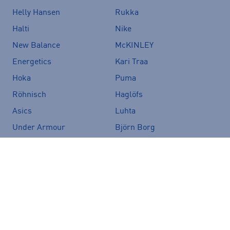
Helly Hansen
Rukka
Halti
Nike
New Balance
McKINLEY
Energetics
Kari Traa
Hoka
Puma
Röhnisch
Haglöfs
Asics
Luhta
Under Armour
Björn Borg
Firefly
Craft
Fjällräven
Merrell
Zeropoint
The North Face
Speedo
CamelBak
Salomon
Icepeak
Vans
Crocs