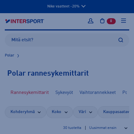
Nike vaatteet -20%
0
tuotetta osto
Kirjaudu sisään
Polar
Polar rannesykemittarit
it
Rannesykemittarit
Sykevyöt
Vaihtorannekkeet
Polar
Kohderyhmä
Koko
Väri
Kauppasaatavuu
30
tuotetta