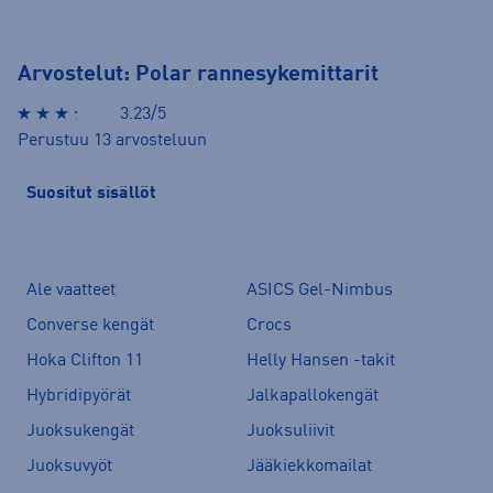
Arvostelut: Polar rannesykemittarit
3.23/5
Perustuu 13 arvosteluun
Suositut sisällöt
Ale vaatteet
ASICS Gel-Nimbus
Converse kengät
Crocs
Hoka Clifton 11
Helly Hansen -takit
Hybridipyörät
Jalkapallokengät
Juoksukengät
Juoksuliivit
Juoksuvyöt
Jääkiekkomailat