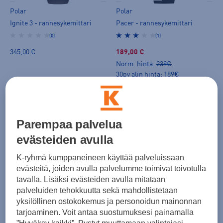
Polar
Polar
Ignite 3 - rannesykemittari
Pacer - rannesykemittari
(0)
(1)
345,00 €
189,00 €
Norm. hinta:
239€
30pv alin hinta: 189€
Parempaa palvelua
evästeiden avulla
K-ryhmä kumppaneineen käyttää palveluissaan
HINTA VERKOSSA
HINTA VERKOSSA
evästeitä, joiden avulla palvelumme toimivat toivotulla
Polar
Polar
tavalla. Lisäksi evästeiden avulla mitataan
Pacer - rannesykemittari
Pacer - rannesykemittari
palveluiden tehokkuutta sekä mahdollistetaan
(1)
(1)
yksilöllinen ostokokemus ja personoidun mainonnan
tarjoaminen. Voit antaa suostumuksesi painamalla
189,00 €
189,00 €