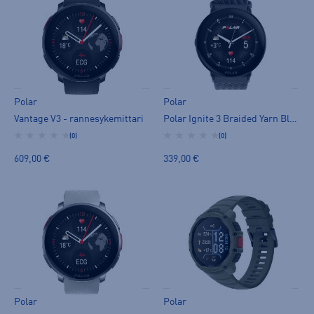
Polar
Polar
Vantage V3 - rannesykemittari
Polar Ignite 3 Braided Yarn Blk S-L - rannesykemittari
(0)
(0)
609,00 €
339,00 €
Polar
Polar