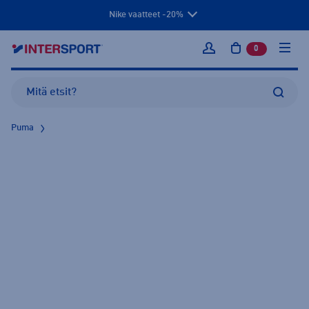
Nike vaatteet -20%
0
tuotetta osto
Kirjaudu sisään
Puma