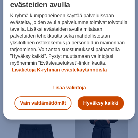
evästeiden avulla
Koko
Väri
Kauppasaatavuus
K-ryhmä kumppaneineen käyttää palveluissaan
6
tuotetta
evästeitä, joiden avulla palvelumme toimivat toivotulla
tavalla. Lisäksi evästeiden avulla mitataan
palveluiden tehokkuutta sekä mahdollistetaan
yksilöllinen ostokokemus ja personoidun mainonnan
tarjoaminen. Voit antaa suostumuksesi painamalla
”Hyväksy kaikki”. Pystyt muuttamaan valintojasi
myöhemmin ”Evästeasetukset”-linkin kautta.
Lisätietoja K-ryhmän evästekäytännöistä
Puma
Puma
Lisää valintoja
X Hyrox Poly Graphic Tee M
X Hyrox BB Cap U
(0)
(0)
Vain välttämättömät
Hyväksy kaikki
38,00 €
30,00 €