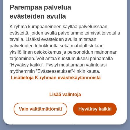
Parempaa palvelua
evästeiden avulla
Puma
Puma
Deviate Nitro 4 - X Hyrox W
Deviate Elite 4 HYROX W
K-ryhmä kumppaneineen käyttää palveluissaan
(0)
(0)
evästeitä, joiden avulla palvelumme toimivat toivotulla
tavalla. Lisäksi evästeiden avulla mitataan
200,00 €
260,00 €
palveluiden tehokkuutta sekä mahdollistetaan
yksilöllinen ostokokemus ja personoidun mainonnan
tarjoaminen. Voit antaa suostumuksesi painamalla
”Hyväksy kaikki”. Pystyt muuttamaan valintojasi
myöhemmin ”Evästeasetukset”-linkin kautta.
Lisätietoja K-ryhmän evästekäytännöistä
Lisää valintoja
Puma
Puma
Deviate Nitro Elite 4 Rc W
Deviate Nitro 4 M
Vain välttämättömät
Hyväksy kaikki
(0)
(0)
270,00 €
200,00 €