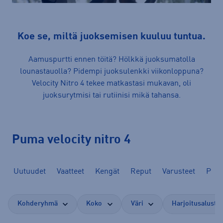
Koe se, miltä juoksemisen kuuluu tuntua.
Aamuspurtti ennen töitä? Hölkkä juoksumatolla
lounastauolla? Pidempi juoksulenkki viikonloppuna?
Velocity Nitro 4 tekee matkastasi mukavan, oli
juoksurytmisi tai rutiinisi mikä tahansa.
Puma velocity nitro 4
Uutuudet
Vaatteet
Kengät
Reput
Varusteet
Pum
Kohderyhmä
Koko
Väri
Harjoitusalusta