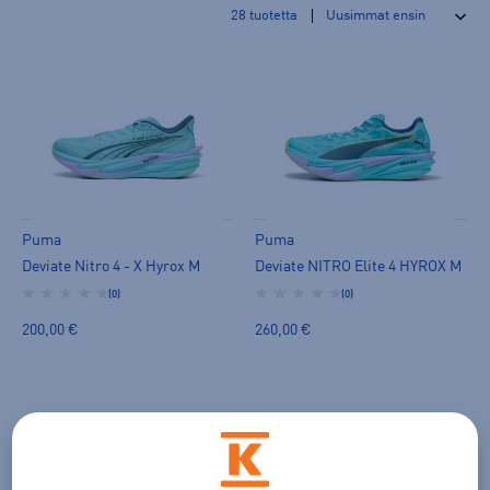
28
tuotetta
Puma
Puma
Deviate Nitro 4 - X Hyrox M
Deviate NITRO Elite 4 HYROX M
(0)
(0)
200,00 €
260,00 €