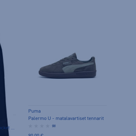
Puma
Palermo U - matalavartiset tennarit
(0)
Ess Logo Pant Fl Cl Zipper Pocket Jr - collegehousut