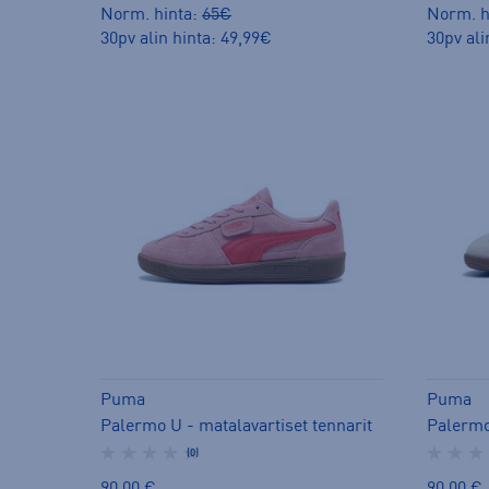
Norm. hinta:
65€
Norm. h
30pv alin hinta: 49,99€
30pv ali
Puma
Puma
Palermo U - matalavartiset tennarit
Palermo 
(0)