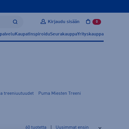
Kirjaudu sisään
0
tuotetta ostoskoris
palvelu
Kaupat
Inspiroidu
Seurakauppa
Yrityskauppa
 treeniuutuudet
Puma Miesten Treeni
60
tuotetta