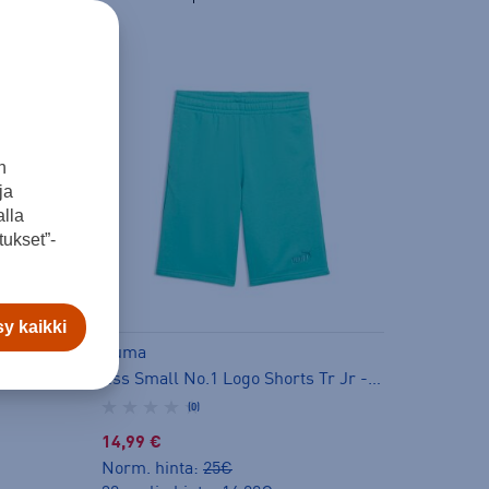
n
ja
lla
ukset”-
y kaikki
Puma
Ess Small No.1 Logo Centered T-shirt Jr - t-paita
Ess Small No.1 Logo Shorts Tr Jr - shortsit
(0)
14,99 €
Norm. hinta:
25€