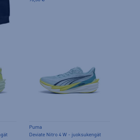
90,00 €
Puma
ngät
Deviate Nitro 4 W - juoksukengät