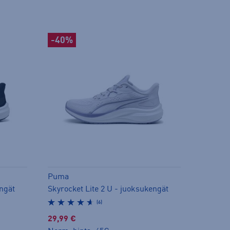
-40%
Puma
engät
Skyrocket Lite 2 U - juoksukengät
(6)
29,99 €