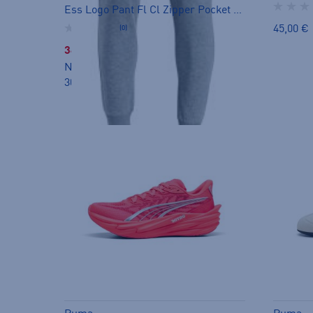
Ess Logo Pant Fl Cl Zipper Pocket Jr - collegehousut
45,00 €
(0)
34,99 €
Norm. hinta:
57€
30pv alin hinta: 34,99€