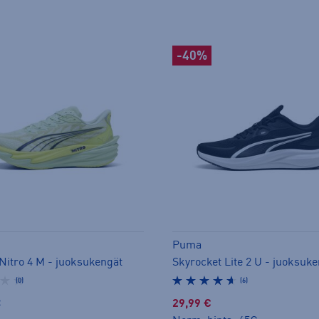
-40%
Puma
 Nitro 4 M - juoksukengät
Skyrocket Lite 2 U - juoksuk
(0)
(6)
€
29,99 €