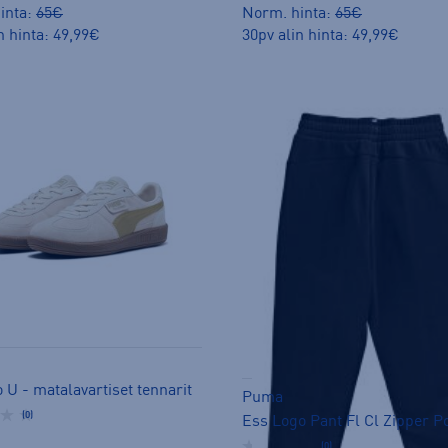
inta:
65€
Norm. hinta:
65€
n hinta: 49,99€
30pv alin hinta: 49,99€
U - matalavartiset tennarit
Puma
(0)
(0)