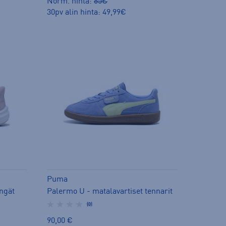
Norm. hinta:
65€
30pv alin hinta: 49,99€
Puma
engät
Palermo U - matalavartiset tennarit
(0)
90,00 €