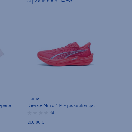
30pv alin hinta: 14,99€
Puma
-paita
Deviate Nitro 4 M - juoksukengät
(0)
200,00 €