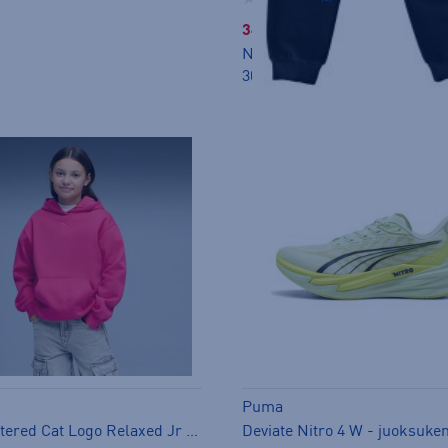
34,99 €
Norm. hinta:
57€
30pv alin hinta: 34,99€
Puma
Ess Centered Cat Logo Relaxed Jr - huppari
Deviate Nitro 4 W - juoksuke