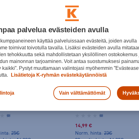
paa palvelua evästeiden avulla
kumppaneineen käyttää palveluissaan evästeitä, joiden avulla
e toimivat toivotulla tavalla. Lisäksi evästeiden avulla mitataa
den tehokkuutta sekä mahdollistetaan yksilöllinen ostokokemus 
dun mainonnan tarjoaminen. Voit antaa suostumuksesi painama
 kaikki”. Pystyt muuttamaan valintojasi myöhemmin ”Evästeaset
utta.
Lisätietoja K-ryhmän evästekäytännöistä
lintoja
Vain välttämättömät
Hyväks
Puma
Ess Small No.1 Logo Shorts Tr Jr - shortsit
(0)
(0)
14,99 €
inta:
25€
Norm. hinta:
23€