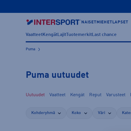
NAISET
MIEHET
LAPSET
Vaatteet
Kengät
Lajit
Tuotemerkit
Last chance
Puma
Puma uutuudet
Uutuudet
Vaatteet
Kengät
Reput
Varusteet
Kohderyhmä
Koko
Väri
Kate