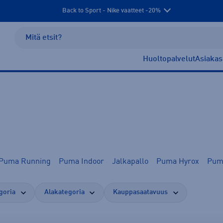
Back to Sport - Nike vaatteet -20%
Huoltopalvelut
Asiakas
Puma Running
Puma Indoor
Jalkapallo
Puma Hyrox
Puma
goria
Alakategoria
Kauppasaatavuus