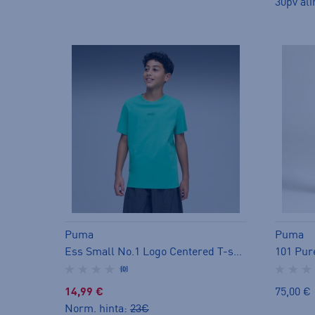
30pv ali
Puma
Puma
Ess Small No.1 Logo Centered T-shirt Jr - t-paita
101 Pure
(0)
14,99 €
75,00 €
Norm. hinta:
23€