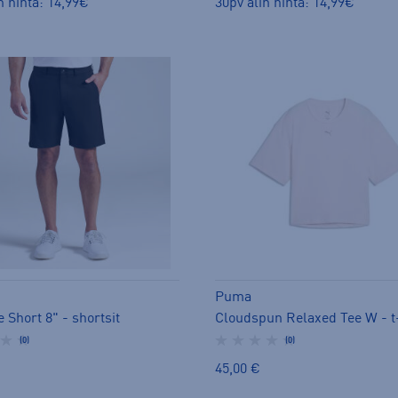
n hinta: 14,99€
30pv alin hinta: 14,99€
Puma
 Short 8" - shortsit
Cloudspun Relaxed Tee W - t
(0)
(0)
45,00 €