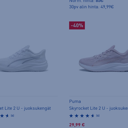
Norm. hinta:
65€
30pv alin hinta: 49,99€
-40%
Puma
t Lite 2 U - juoksukengät
Skyrocket Lite 2 U - juoksuk
(6)
(6)
29,99 €