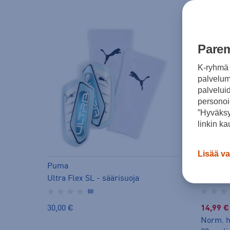
Parem
K-ryhmä 
palvelumm
palvelui
personoi
”Hyväksy
linkin ka
Lisää va
Puma
Puma
Ultra Flex SL - säärisuoja
(0)
30,00 €
14,99 €
Norm. h