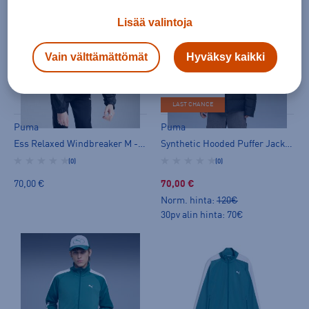
Lisää valintoja
Vain välttämättömät
Hyväksy kaikki
HINTA VERKOSSA
LAST CHANCE
Puma
Puma
Ess Relaxed Windbreaker M - tuulitakki
Synthetic Hooded Puffer Jacket Jr - toppatakki
(0)
(0)
70,00 €
70,00 €
Norm. hinta:
120€
30pv alin hinta: 70€