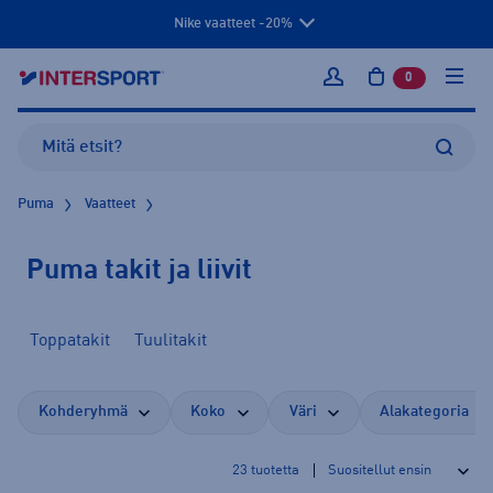
Nike vaatteet -20%
0
tuotetta osto
Kirjaudu sisään
Puma
Vaatteet
Puma takit ja liivit
Toppatakit
Tuulitakit
Kohderyhmä
Koko
Väri
Alakategoria
23
tuotetta