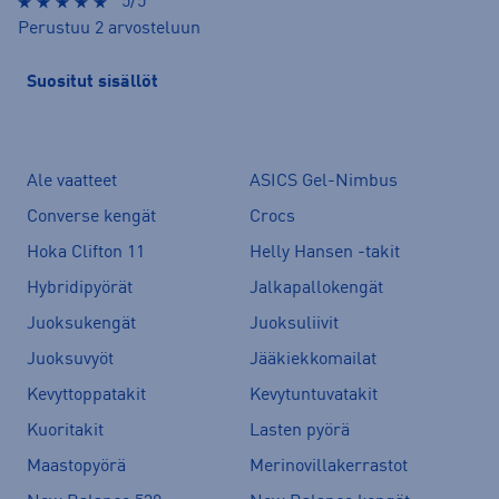
5/5
Perustuu 2 arvosteluun
Suositut sisällöt
Ale vaatteet
ASICS Gel-Nimbus
Converse kengät
Crocs
Hoka Clifton 11
Helly Hansen -takit
Hybridipyörät
Jalkapallokengät
Juoksukengät
Juoksuliivit
Juoksuvyöt
Jääkiekkomailat
Kevyttoppatakit
Kevytuntuvatakit
Kuoritakit
Lasten pyörä
Maastopyörä
Merinovillakerrastot