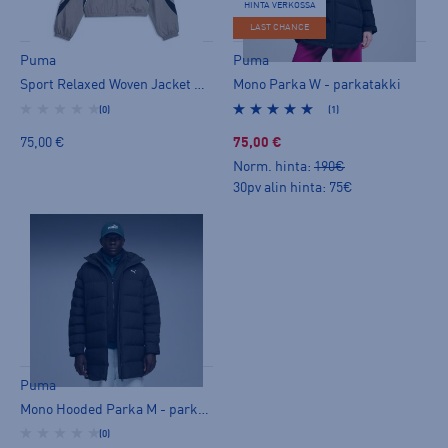
HINTA VERKOSSA
LAST CHANCE
Puma
Puma
Sport Relaxed Woven Jacket W - vapaa-ajan takki
Mono Parka W - parkatakki
(0)
(1)
75,00 €
75,00 €
Norm. hinta:
190€
30pv alin hinta: 75€
Puma
Mono Hooded Parka M - parkatakki
(0)