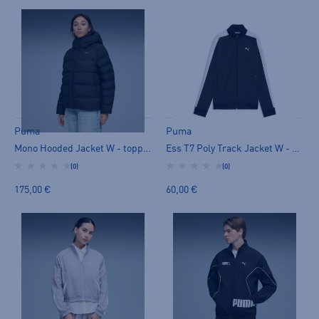
Puma
Puma
Mono Hooded Jacket W - toppatakki
Ess T7 Poly Track Jacket W - verkkaritakki
(0)
(0)
175,00 €
60,00 €