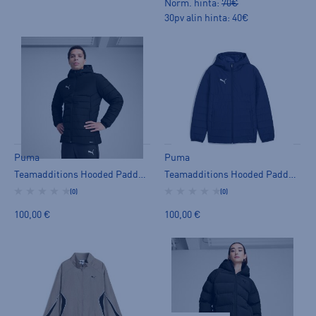
Norm. hinta:
70€
30pv alin hinta: 40€
Puma
Puma
Teamadditions Hooded Padded Jacket - toppatakki
Teamadditions Hooded Padded Jacket - toppatakki
(0)
(0)
100,00 €
100,00 €