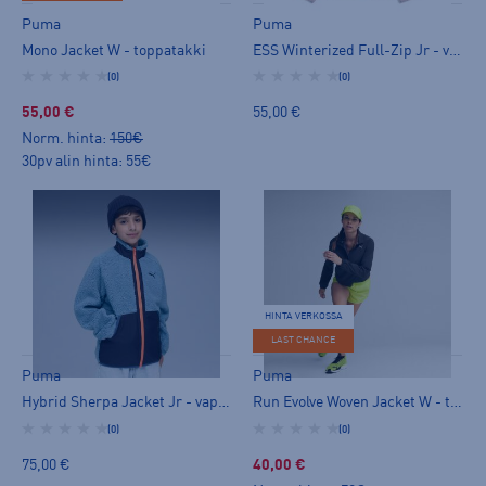
Puma
Puma
Mono Jacket W - toppatakki
ESS Winterized Full-Zip Jr - vapaa-ajan takki
(0)
(0)
55,00 €
55,00 €
Norm. hinta:
150€
30pv alin hinta: 55€
HINTA VERKOSSA
LAST CHANCE
Puma
Puma
Hybrid Sherpa Jacket Jr - vapaa-ajan takki
Run Evolve Woven Jacket W - tuulitakki
(0)
(0)
75,00 €
40,00 €