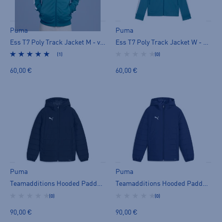
Puma
Puma
Ess T7 Poly Track Jacket M - verkkaritakki
Ess T7 Poly Track Jacket W - verkkaritakki
(1)
(0)
60,00 €
60,00 €
Puma
Puma
Teamadditions Hooded Padded Jacket Jr - toppatakki
Teamadditions Hooded Padded Jacket Jr - toppatakki
(0)
(0)
90,00 €
90,00 €