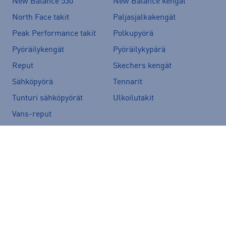
New Balance 530
New Balance kengät
North Face takit
Paljasjalkakengät
Peak Performance takit
Polkupyörä
Pyöräilykengät
Pyöräilykypärä
Reput
Skechers kengät
Sähköpyörä
Tennarit
Tunturi sähköpyörät
Ulkoilutakit
Vans-reput
Suositut merkit
Peak Performance
adidas
Helly Hansen
Rukka
Halti
Nike
New Balance
McKINLEY