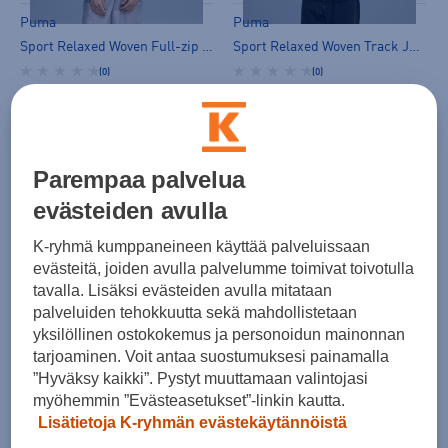
Puma
Puma
Sport Relaxed Woven Full-zip Jacket W - vapaa-ajan takki
Sport Relaxed Woven Track Jack M - tuulitakki
(0)
(0)
70,00 €
70,00 €
Parempaa palvelua
evästeiden avulla
K-ryhmä kumppaneineen käyttää palveluissaan
HINTA VERKOSSA
evästeitä, joiden avulla palvelumme toimivat toivotulla
LAST CHANCE
tavalla. Lisäksi evästeiden avulla mitataan
Puma
Puma
palveluiden tehokkuutta sekä mahdollistetaan
Synthetic Hooded Puffer Jacket Jr - toppatakki
Ess T7 Poly Track Jacket M - verkkaritakki
yksilöllinen ostokokemus ja personoidun mainonnan
tarjoaminen. Voit antaa suostumuksesi painamalla
(0)
(1)
”Hyväksy kaikki”. Pystyt muuttamaan valintojasi
70,00 €
60,00 €
myöhemmin ”Evästeasetukset”-linkin kautta.
Norm. hinta:
120€
Lisätietoja K-ryhmän evästekäytännöistä
30pv alin hinta: 70€