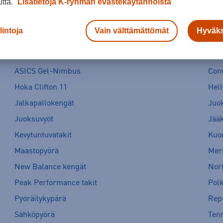
utta.
Lisätietoja K-ryhmän evästekäytännöistä
lintoja
Vain välttämättömät
Hyväks
ASICS Gel-Nimbus
Con
Hoka Clifton 11
Hell
Jalkapallokengät
Juo
Juoksuvyöt
Jää
Kevytuntuvatakit
Kuor
Maastopyörä
Meri
New Balance kengät
Nort
Peak Performance takit
Pol
Pyöräilykypärä
Rep
Sähköpyörä
Tenn