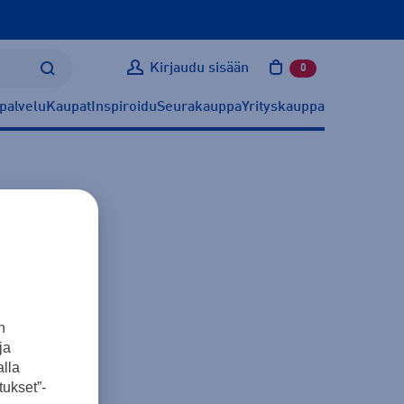
Kirjaudu sisään
0
tuotetta ostoskoris
palvelu
Kaupat
Inspiroidu
Seurakauppa
Yrityskauppa
n
ja
lla
ukset”-