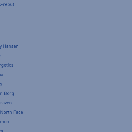
s-reput
ly Hansen
e
rgetics
ma
cs
rn Borg
lräven
 North Face
omon
cs