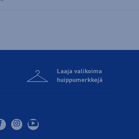
Laaja valikoima
huippu­merkkejä