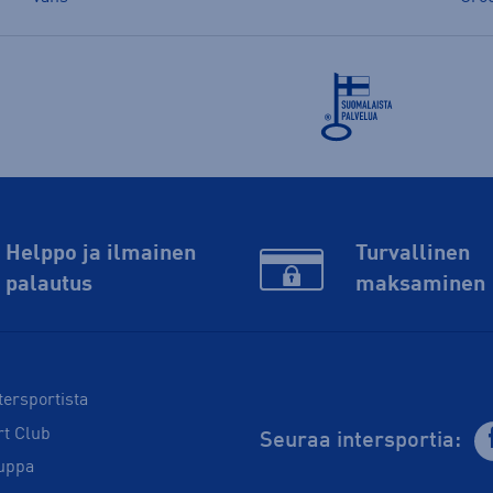
Helppo ja ilmainen
Turvallinen
palautus
maksaminen
tersportista
rt Club
Seuraa intersportia:
uppa