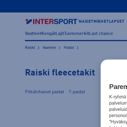
NAISET
MIEHET
LAPSET
Vaatteet
Kengät
Lajit
Tuotemerkit
Last chance
Raiski
Vaatteet
Paidat
Raiski fleecetakit
Parem
Pitkähihaiset paidat
T-paidat
K-ryhmä 
palvelumm
palvelui
personoi
”Hyväksy