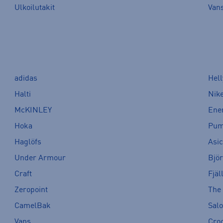
Ulkoilutakit
Van
adidas
Hel
Halti
Nik
McKINLEY
Ene
Hoka
Pu
Haglöfs
Asi
Under Armour
Bjö
Craft
Fjäl
Zeropoint
The
CamelBak
Sal
Vans
Cro