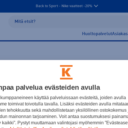
Back to Sport - Nike vaatteet -20%
Huoltopalvelut
Asiakas
paa palvelua evästeiden avulla
kumppaneineen käyttää palveluissaan evästeitä, joiden avulla
e toimivat toivotulla tavalla. Lisäksi evästeiden avulla mitataa
den tehokkuutta sekä mahdollistetaan yksilöllinen ostokokemus 
Ei tuotteita.
dun mainonnan tarjoaminen. Voit antaa suostumuksesi painama
 kaikki”. Pystyt muuttamaan valintojasi myöhemmin ”Evästeaset