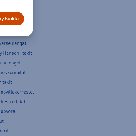
y kaikki
verse kengät
y Hansen -takit
ksukengät
kiekkomailat
itakit
novillakerrastot
h Face takit
kupyörä
ut
arit