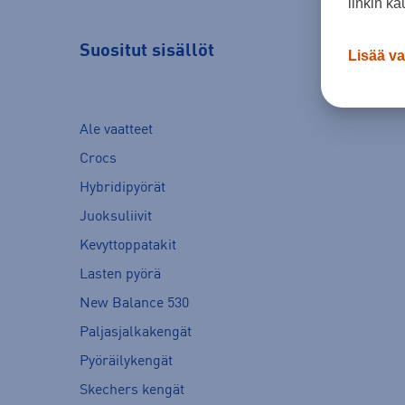
linkin ka
Suositut sisällöt
Lisää va
Ale vaatteet
Crocs
Hybridipyörät
Juoksuliivit
Kevyttoppatakit
Lasten pyörä
New Balance 530
Paljasjalkakengät
Pyöräilykengät
Skechers kengät