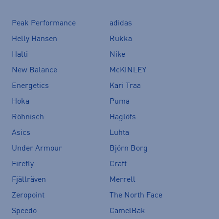
Peak Performance
adidas
Helly Hansen
Rukka
Halti
Nike
New Balance
McKINLEY
Energetics
Kari Traa
Hoka
Puma
Röhnisch
Haglöfs
Asics
Luhta
Under Armour
Björn Borg
Firefly
Craft
Fjällräven
Merrell
Zeropoint
The North Face
Speedo
CamelBak