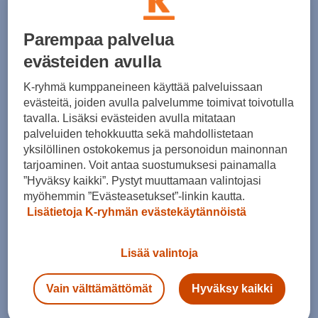
Parempaa palvelua
Shortsit ja Caprit kategoriat
evästeiden avulla
K-ryhmä kumppaneineen käyttää palveluissaan
Shortsit
evästeitä, joiden avulla palvelumme toimivat toivotulla
tavalla. Lisäksi evästeiden avulla mitataan
palveluiden tehokkuutta sekä mahdollistetaan
yksilöllinen ostokokemus ja personoidun mainonnan
Suositut sisällöt
tarjoaminen. Voit antaa suostumuksesi painamalla
”Hyväksy kaikki”. Pystyt muuttamaan valintojasi
myöhemmin ”Evästeasetukset”-linkin kautta.
Lisätietoja K-ryhmän evästekäytännöistä
Ale vaatteet
ASICS Gel-Nimbus
Converse kengät
Crocs
Lisää valintoja
Hoka Clifton 11
Helly Hansen -takit
Vain välttämättömät
Hyväksy kaikki
Hybridipyörät
Jalkapallokengät
Juoksukengät
Juoksuliivit