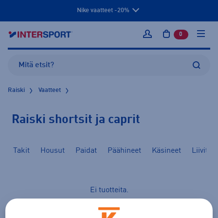
Nike vaatteet -20%
0
tuotetta osto
Kirjaudu sisään
Raiski
Vaatteet
Raiski shortsit ja caprit
Takit
Housut
Paidat
Päähineet
Käsineet
Liivit
Ei tuotteita.