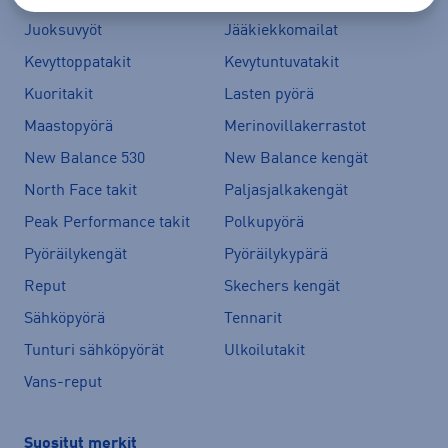
Juoksuvyöt
Jääkiekkomailat
Kevyttoppatakit
Kevytuntuvatakit
Kuoritakit
Lasten pyörä
Maastopyörä
Merinovillakerrastot
New Balance 530
New Balance kengät
North Face takit
Paljasjalkakengät
Peak Performance takit
Polkupyörä
Pyöräilykengät
Pyöräilykypärä
Reput
Skechers kengät
Sähköpyörä
Tennarit
Tunturi sähköpyörät
Ulkoilutakit
Vans-reput
Suositut merkit