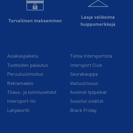
Laaja valikoima
Turvallinen maksaminen
huippu­merkkejä
Asiakaspalvelu
Tietoa Intersportista
Tuotteiden palautus
Intersport Club
Peruutusilmoitus
Seurakauppa
Reklamaatio
Vastuullisuus
Tilaus- ja toimitusehdot
Avoimet työpaikat
Intersport-tili
Suositut sisällöt
Lahjakortti
Black Friday