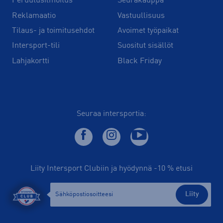
Peruutusilmoitus
Seurakauppa
Reklamaatio
Vastuullisuus
Tilaus- ja toimitusehdot
Avoimet työpaikat
Intersport-tili
Suositut sisällöt
Lahjakortti
Black Friday
Seuraa intersportia:
Liity Intersport Clubiin ja hyödynnä -10 % etusi
Liity