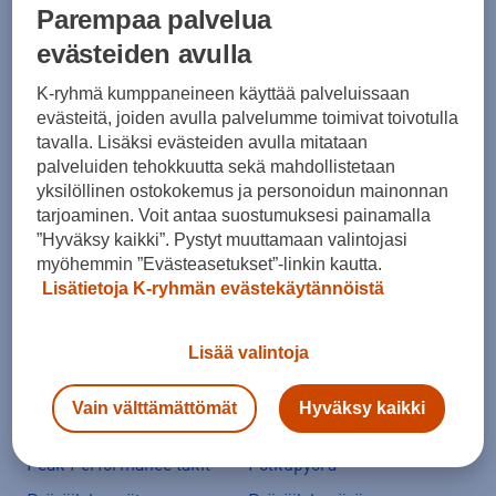
Parempaa palvelua
evästeiden avulla
Ale vaatteet
ASICS Gel-Nimbus
K-ryhmä kumppaneineen käyttää palveluissaan
Converse kengät
Crocs
evästeitä, joiden avulla palvelumme toimivat toivotulla
tavalla. Lisäksi evästeiden avulla mitataan
Hoka Clifton 11
Helly Hansen -takit
palveluiden tehokkuutta sekä mahdollistetaan
Hybridipyörät
Jalkapallokengät
yksilöllinen ostokokemus ja personoidun mainonnan
tarjoaminen. Voit antaa suostumuksesi painamalla
Juoksukengät
Juoksuliivit
”Hyväksy kaikki”. Pystyt muuttamaan valintojasi
Juoksuvyöt
Jääkiekkomailat
myöhemmin ”Evästeasetukset”-linkin kautta.
Lisätietoja K-ryhmän evästekäytännöistä
Kevyttoppatakit
Kevytuntuvatakit
Kuoritakit
Lasten pyörä
Lisää valintoja
Maastopyörä
Merinovillakerrastot
New Balance 530
New Balance kengät
Vain välttämättömät
Hyväksy kaikki
North Face takit
Paljasjalkakengät
Peak Performance takit
Polkupyörä