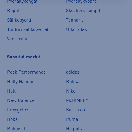
Pyöräilykengät
Pyöräilykypärä
Reput
Skechers kengät
Sähköpyörä
Tennarit
Tunturi sähköpyörät
Ulkoilutakit
Vans-reput
Suositut merkit
Peak Performance
adidas
Helly Hansen
Rukka
Halti
Nike
New Balance
McKINLEY
Energetics
Kari Traa
Hoka
Puma
Röhnisch
Haglöfs