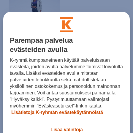
HINTA VERKOSSA
LAST CHANCE
Parempaa palvelua
Reebok
Lux Maternity Legging Shorts - lyhyet trikoot
evästeiden avulla
(1)
K-ryhmä kumppaneineen käyttää palveluissaan
10,00 €
evästeitä, joiden avulla palvelumme toimivat toivotulla
Norm. hinta:
45€
tavalla. Lisäksi evästeiden avulla mitataan
30pv alin hinta: 10€
palveluiden tehokkuutta sekä mahdollistetaan
yksilöllinen ostokokemus ja personoidun mainonnan
tarjoaminen. Voit antaa suostumuksesi painamalla
”Hyväksy kaikki”. Pystyt muuttamaan valintojasi
myöhemmin ”Evästeasetukset”-linkin kautta.
Lisätietoja K-ryhmän evästekäytännöistä
Lisää valintoja