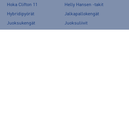
Hoka Clifton 11
Helly Hansen -takit
Hybridipyörät
Jalkapallokengät
Juoksukengät
Juoksuliivit
Juoksuvyöt
Jääkiekkomailat
Kevyttoppatakit
Kevytuntuvatakit
Kuoritakit
Lasten pyörä
Maastopyörä
Merinovillakerrastot
New Balance 530
New Balance kengät
North Face takit
Paljasjalkakengät
Peak Performance takit
Polkupyörä
Pyöräilykengät
Pyöräilykypärä
Reput
Skechers kengät
Sähköpyörä
Tennarit
Tunturi sähköpyörät
Ulkoilutakit