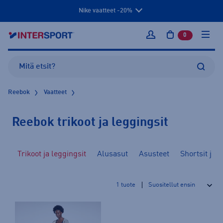
Nike vaatteet -20%
0
tuotetta osto
Kirjaudu sisään
Reebok
Vaatteet
Reebok trikoot ja leggingsit
pit
Trikoot ja leggingsit
Alusasut
Asusteet
Shortsit ja c
1
tuote