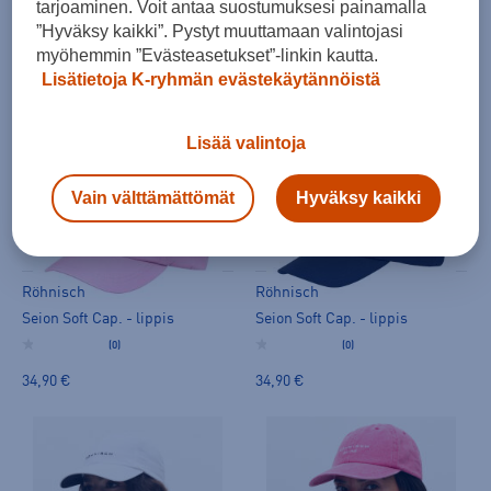
tarjoaminen. Voit antaa suostumuksesi painamalla
Seion Soft Cap. - lippis
Seion Soft Cap. - lippis
”Hyväksy kaikki”. Pystyt muuttamaan valintojasi
(0)
(0)
myöhemmin ”Evästeasetukset”-linkin kautta.
34,90 €
34,90 €
Lisätietoja K-ryhmän evästekäytännöistä
Lisää valintoja
Vain välttämättömät
Hyväksy kaikki
Röhnisch
Röhnisch
Seion Soft Cap. - lippis
Seion Soft Cap. - lippis
(0)
(0)
34,90 €
34,90 €