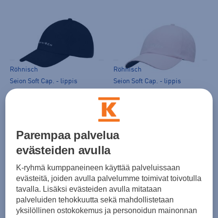
Röhnisch
Röhnisch
Seion Soft Cap. - lippis
Seion Soft Cap. - lippis
(0)
(0)
34,90 €
34,90 €
Parempaa palvelua
evästeiden avulla
K-ryhmä kumppaneineen käyttää palveluissaan
evästeitä, joiden avulla palvelumme toimivat toivotulla
tavalla. Lisäksi evästeiden avulla mitataan
palveluiden tehokkuutta sekä mahdollistetaan
Röhnisch
Röhnisch
yksilöllinen ostokokemus ja personoidun mainonnan