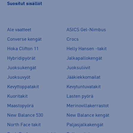
Suositut sisällöt
Ale vaatteet
ASICS Gel-Nimbus
Converse kengät
Crocs
Hoka Clifton 11
Helly Hansen -takit
Hybridipyörät
Jalkapallokengät
Juoksukengät
Juoksuliivit
Juoksuvyöt
Jääkiekkomailat
Kevyttoppatakit
Kevytuntuvatakit
Kuoritakit
Lasten pyörä
Maastopyörä
Merinovillakerrastot
New Balance 530
New Balance kengät
North Face takit
Paljasjalkakengät