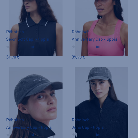
Röhnisch
Röhnisch
Seion Soft Cap. - lippis
Anniversary Cap - lippis
(0)
(0)
34,90 €
39,90 €
Röhnisch
Röhnisch
Anniversary Cap - lippis
Juno Cap - lippis
(0)
(0)