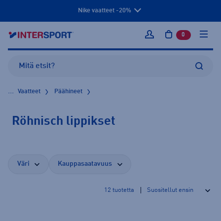
Nike vaatteet -20%
0
tuotetta osto
Kirjaudu sisään
...
Vaatteet
Päähineet
Röhnisch lippikset
Väri
Kauppasaatavuus
12
tuotetta