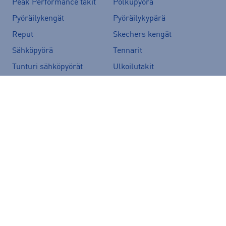
Peak Performance takit
Polkupyörä
Pyöräilykengät
Pyöräilykypärä
Reput
Skechers kengät
Sähköpyörä
Tennarit
Tunturi sähköpyörät
Ulkoilutakit
Vans-reput
Suositut merkit
Peak Performance
adidas
Helly Hansen
Rukka
Halti
Nike
New Balance
McKINLEY
Energetics
Kari Traa
Hoka
Puma