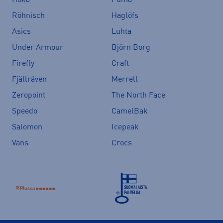
Hoka
Puma
Röhnisch
Haglöfs
Asics
Luhta
Under Armour
Björn Borg
Firefly
Craft
Fjällräven
Merrell
Zeropoint
The North Face
Speedo
CamelBak
Salomon
Icepeak
Vans
Crocs