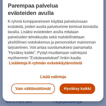
Parempaa palvelua
Suositut sisällöt
evästeiden avulla
K-ryhmä kumppaneineen käyttää palveluissaan
Ale vaatteet
ASICS Gel-Nimbus
evästeitä, joiden avulla palvelumme toimivat toivotulla
tavalla. Lisäksi evästeiden avulla mitataan
Converse kengät
Crocs
palveluiden tehokkuutta sekä mahdollistetaan
Hoka Clifton 11
Helly Hansen -takit
yksilöllinen ostokokemus ja personoidun mainonnan
tarjoaminen. Voit antaa suostumuksesi painamalla
Hybridipyörät
Jalkapallokengät
”Hyväksy kaikki”. Pystyt muuttamaan valintojasi
Juoksukengät
Juoksuliivit
myöhemmin ”Evästeasetukset”-linkin kautta.
Lisätietoja K-ryhmän evästekäytännöistä
Juoksuvyöt
Jääkiekkomailat
Kevyttoppatakit
Kevytuntuvatakit
Lisää valintoja
Kuoritakit
Lasten pyörä
Maastopyörä
Merinovillakerrastot
Vain välttämättömät
Hyväksy kaikki
New Balance 530
New Balance kengät
North Face takit
Paljasjalkakengät