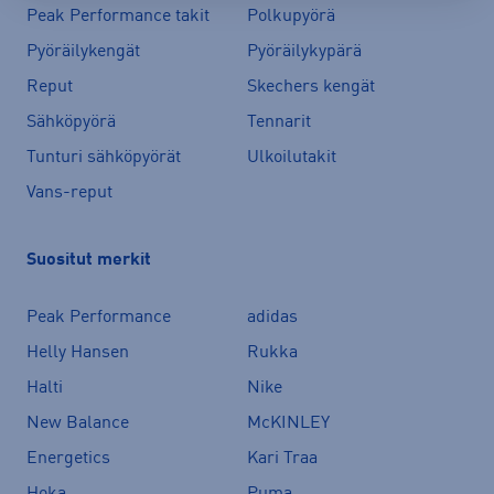
Peak Performance takit
Polkupyörä
Pyöräilykengät
Pyöräilykypärä
Reput
Skechers kengät
Sähköpyörä
Tennarit
Tunturi sähköpyörät
Ulkoilutakit
Vans-reput
Suositut merkit
Peak Performance
adidas
Helly Hansen
Rukka
Halti
Nike
New Balance
McKINLEY
Energetics
Kari Traa