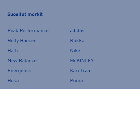
Suositut merkit
Peak Performance
adidas
Helly Hansen
Rukka
Halti
Nike
New Balance
McKINLEY
Energetics
Kari Traa
Hoka
Puma
Röhnisch
Haglöfs
Asics
Luhta
Under Armour
Björn Borg
Firefly
Craft
Fjällräven
Merrell