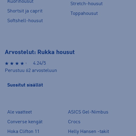
Kuorihousut
Stretch-housut
Shortsit ja caprit
Toppahousut
Softshell-housut
Arvostelut: Rukka housut
4.24/5
Perustuu 62 arvosteluun
Suositut sisällöt
Ale vaatteet
ASICS Gel-Nimbus
Converse kengät
Crocs
Hoka Clifton 11
Helly Hansen -takit