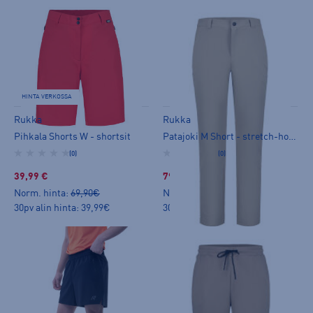
HINTA VERKOSSA
Rukka
Rukka
Pihkala Shorts W - shortsit
Patajoki M Short - stretch-housut
(0)
(0)
39,99 €
79,99 €
Norm. hinta:
69,90€
Norm. hinta:
99,90€
30pv alin hinta: 39,99€
30pv alin hinta: 79,99€