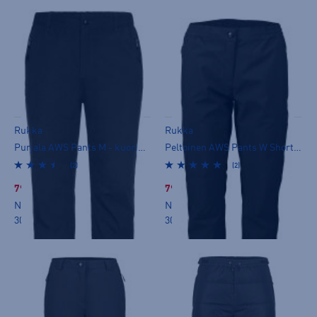
Rukka
Rukka
Purjala AWS Pants M - kuorihousut
Peltoinen AWS Pants W Short - kuorihousut
(2)
(2)
79,99 €
79,99 €
Norm. hinta:
99,95€
Norm. hinta:
99,95€
30pv alin hinta: 69,99€
30pv alin hinta: 69,99€