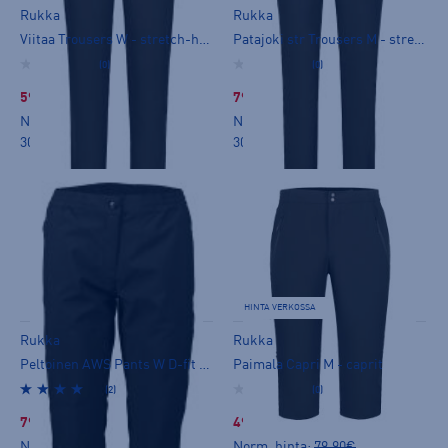
Rukka
Rukka
Viitaa Trousers W - stretch-housut
Patajoki str Trousers M - stretch-housut
(0)
(0)
59,99 €
79,99 €
Norm. hinta:
89,90€
Norm. hinta:
99,90€
30pv alin hinta: 69,99€
30pv alin hinta: 79,99€
HINTA VERKOSSA
Rukka
Rukka
Peltoinen AWS Pants W D-fit - kuorihousut
Paimala Capri M - caprit
(2)
(0)
79,99 €
49,99 €
Norm. hinta:
99,90€
Norm. hinta:
79,90€