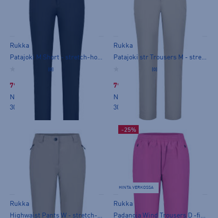
Rukka
Rukka
Patajoki M Short - stretch-housut
Patajoki str Trousers M - stretch-housut
(0)
(0)
79,99 €
79,99 €
Norm. hinta:
99,90€
Norm. hinta:
99,90€
30pv alin hinta: 79,99€
30pv alin hinta: 79,99€
-25%
HINTA VERKOSSA
Rukka
Rukka
Highwaist Pants W - stretch-housut
Padanoja Wind Trousers D -fit W - tuulihousut