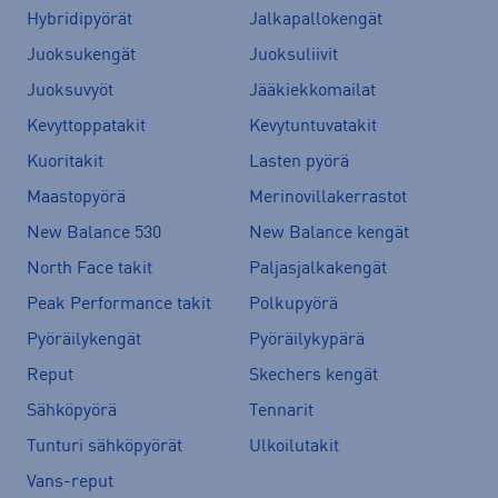
Hybridipyörät
Jalkapallokengät
Juoksukengät
Juoksuliivit
Juoksuvyöt
Jääkiekkomailat
Kevyttoppatakit
Kevytuntuvatakit
Kuoritakit
Lasten pyörä
Maastopyörä
Merinovillakerrastot
New Balance 530
New Balance kengät
North Face takit
Paljasjalkakengät
Peak Performance takit
Polkupyörä
Pyöräilykengät
Pyöräilykypärä
Reput
Skechers kengät
Sähköpyörä
Tennarit
Tunturi sähköpyörät
Ulkoilutakit
Vans-reput