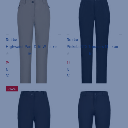
Rukka
Rukka
Highwaist Pant D-fit W - stretch-housut
Piskola GTX Trousers M - kuorihousut
(0)
(0)
79,99 €
159,00 €
Norm. hinta:
99,90€
Norm. hinta:
199,95€
30pv alin hinta: 79,99€
30pv alin hinta: 149€
-14%