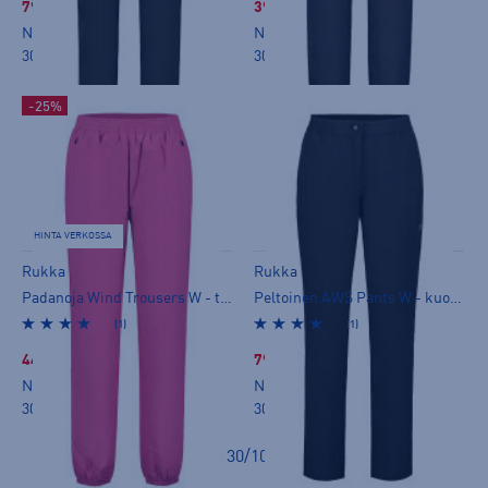
79,99 €
39,99 €
Norm. hinta:
99,90€
Norm. hinta:
79,90€
30pv alin hinta: 79,99€
30pv alin hinta: 39,99€
-25%
HINTA VERKOSSA
Rukka
Rukka
Padanoja Wind Trousers W - tuulihousut
Peltoinen AWS Pants W - kuorihousut
(1)
(1)
44,99 €
79,99 €
Norm. hinta:
79,90€
Norm. hinta:
99,95€
30pv alin hinta: 59,99€
30pv alin hinta: 69,99€
Näkyvissä
30
/
106
tuotetta
.