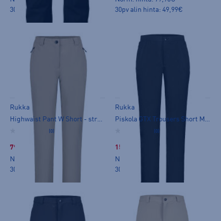
30pv alin hinta: 69,99€
30pv alin hinta: 49,99€
Rukka
Rukka
Highwaist Pant W Short - stretch-housut
Piskola GTX Trousers Short M - kuorihousut
(0)
(0)
79,99 €
159,00 €
Norm. hinta:
99,90€
Norm. hinta:
199€
30pv alin hinta: 79,99€
30pv alin hinta: 149€