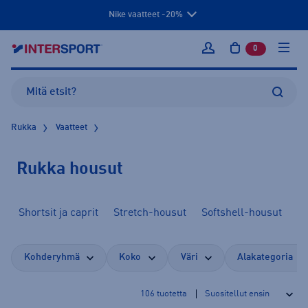
Nike vaatteet -20%
0
tuotetta osto
Kirjaudu sisään
Rukka
Vaatteet
Rukka housut
Shortsit ja caprit
Stretch-housut
Softshell-housut
Ku
Kohderyhmä
Koko
Väri
Alakategoria
106
tuotetta