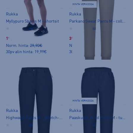
HINTA VERKOSSA
Rukka
Rukka
Myllypuro Shorts M - shortsit
Parkano Sweat Pants M - collegehousut
(0)
(0)
19,99 €
39,99 €
Norm. hinta:
29,90€
Norm. hinta:
79,90€
30pv alin hinta: 19,99€
30pv alin hinta: 39,99€
HINTA VERKOSSA
Rukka
Rukka
Highwaist Pants W - stretch-housut
Paaskunta Wind Pants M - tuulihousut
(0)
(0)