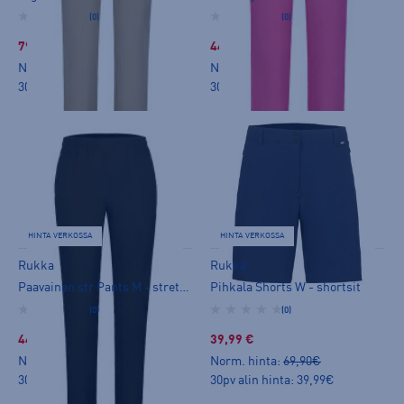
(0)
(0)
79,99 €
44,99 €
Norm. hinta:
99,90€
Norm. hinta:
79,90€
30pv alin hinta: 79,99€
30pv alin hinta: 59,99€
HINTA VERKOSSA
HINTA VERKOSSA
Rukka
Rukka
Paavainen str Pants M - stretch-housut
Pihkala Shorts W - shortsit
(0)
(0)
44,99 €
39,99 €
Norm. hinta:
79,90€
Norm. hinta:
69,90€
30pv alin hinta: 44,99€
30pv alin hinta: 39,99€