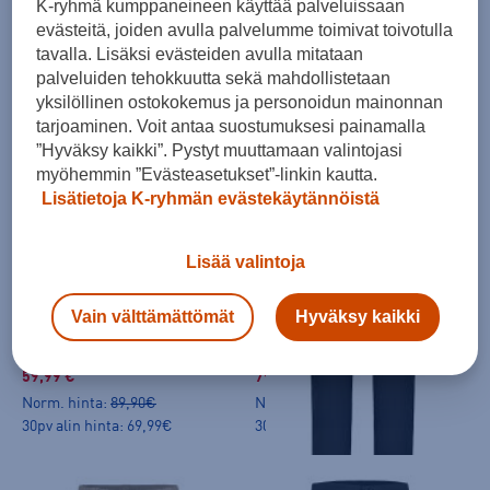
K-ryhmä kumppaneineen käyttää palveluissaan
79,99 €
149,00 €
evästeitä, joiden avulla palvelumme toimivat toivotulla
Norm. hinta:
99,95€
Norm. hinta:
199€
tavalla. Lisäksi evästeiden avulla mitataan
30pv alin hinta: 69,99€
30pv alin hinta: 149€
palveluiden tehokkuutta sekä mahdollistetaan
yksilöllinen ostokokemus ja personoidun mainonnan
-14%
tarjoaminen. Voit antaa suostumuksesi painamalla
”Hyväksy kaikki”. Pystyt muuttamaan valintojasi
myöhemmin ”Evästeasetukset”-linkin kautta.
Lisätietoja K-ryhmän evästekäytännöistä
Lisää valintoja
Rukka
Rukka
Viitala Trousers M - stretch-housut
Highwaist Pant W Short - stretch-housut
Vain välttämättömät
Hyväksy kaikki
(1)
(0)
59,99 €
79,99 €
Norm. hinta:
89,90€
Norm. hinta:
99,90€
30pv alin hinta: 69,99€
30pv alin hinta: 79,99€