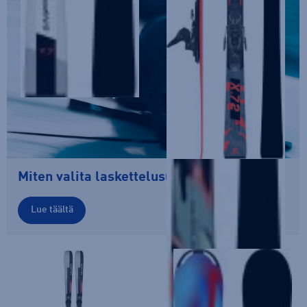
Miten valita laskettelusuksien pituus?
Lue täältä