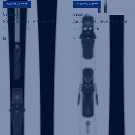
SUKSET + SITEET
SUKSET + SITEET
Salomon
Salomon
S/max W X7 Ti + M10 Gw L80 - laskettelusukset
Addikt + Mi12 Gw F80 - laskettelusukset
(0)
(0)
500,00 €
750,00 €