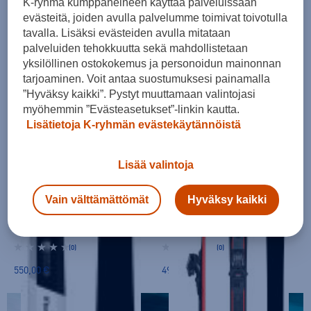
K-ryhmä kumppaneineen käyttää palveluissaan
Salomon
Salomon
evästeitä, joiden avulla palvelumme toimivat toivotulla
tavalla. Lisäksi evästeiden avulla mitataan
Qst Jr Xs + C5 Gw J75 - laskettelusukset
Stance Pro 82 + Mi12 - laskettelusukset
palveluiden tehokkuutta sekä mahdollistetaan
(0)
(0)
yksilöllinen ostokokemus ja personoidun mainonnan
170,00 €
800,00 €
tarjoaminen. Voit antaa suostumuksesi painamalla
”Hyväksy kaikki”. Pystyt muuttamaan valintojasi
myöhemmin ”Evästeasetukset”-linkin kautta.
Lisätietoja K-ryhmän evästekäytännöistä
Lisää valintoja
SUKSET + SITEET
SUKSET + SITEET
Vain välttämättömät
Hyväksy kaikki
Salomon
Salomon
Stance X80 + M10 Gw - laskettelusukset
FORCE X72 + M10 GW - laskettelusukset
(0)
(0)
550,00 €
499,00 €