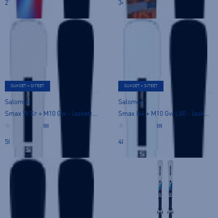
210,00 €
349,00 €
SUKSET + SITEET
SUKSET + SITEET
Salomon
Salomon
Smax W Xr + M10 Gw - laskettelusukset
Smax N4 + M10 Gw L80 - laskettelusukset
(0)
(0)
500,00 €
400,00 €