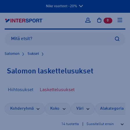
Nike vaatteet -20%
0
tuotetta osto
Kirjaudu sisään
Salomon
Sukset
Salomon laskettelusukset
Hiihtosukset
Laskettelusukset
Kohderyhmä
Koko
Väri
Alakategoria
14
tuotetta