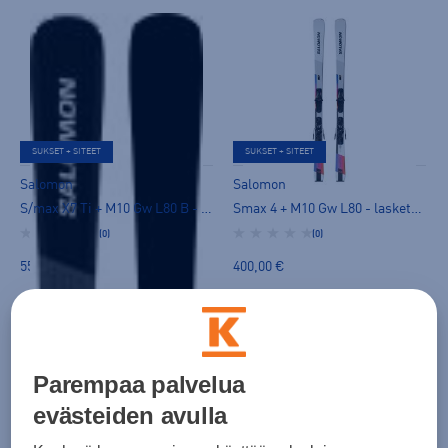
SUKSET + SITEET
SUKSET + SITEET
Salomon
Salomon
S/max X7 Ti + M10 Gw L80 B - laskettelusukset
Smax 4 + M10 Gw L80 - laskettelusukset
(0)
(0)
550,00 €
400,00 €
Parempaa palvelua
evästeiden avulla
SUKSET + SITEET
SUKSET + SITEET