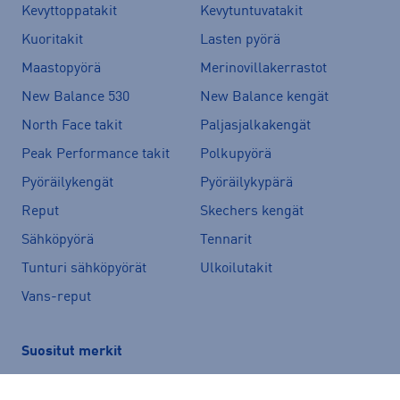
Kevyttoppatakit
Kevytuntuvatakit
Kuoritakit
Lasten pyörä
Maastopyörä
Merinovillakerrastot
New Balance 530
New Balance kengät
North Face takit
Paljasjalkakengät
Peak Performance takit
Polkupyörä
Pyöräilykengät
Pyöräilykypärä
Reput
Skechers kengät
Sähköpyörä
Tennarit
Tunturi sähköpyörät
Ulkoilutakit
Vans-reput
Suositut merkit
Peak Performance
adidas