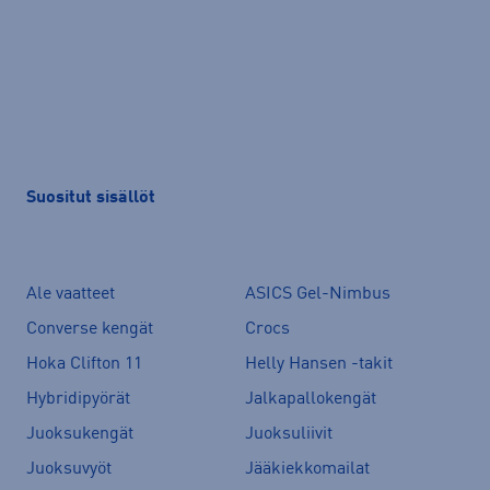
Suositut sisällöt
Ale vaatteet
ASICS Gel-Nimbus
Converse kengät
Crocs
Hoka Clifton 11
Helly Hansen -takit
Hybridipyörät
Jalkapallokengät
Juoksukengät
Juoksuliivit
Juoksuvyöt
Jääkiekkomailat