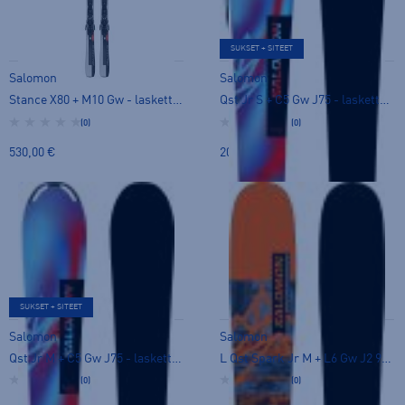
SUKSET + SITEET
Salomon
Salomon
Stance X80 + M10 Gw - laskettelusukset
Qst Jr S + C5 Gw J75 - laskettelusukset
(0)
(0)
530,00 €
200,00 €
SUKSET + SITEET
Salomon
Salomon
Qst Jr M + C5 Gw J75 - laskettelusukset
L Qst Spark Jr M + L6 Gw J2 90 - laskettelusukset
(0)
(0)