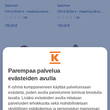
Salomon
Salomon
Ultra Glide 4 - maastojuoksukengät
Ultra Glide 4 - maastojuoksukengät
(0)
(0)
150,00 €
150,00 €
HINTA VERKOSSA
Parempaa palvelua
Salomon
Salomon
evästeiden avulla
Slab Ultra V2 - maastojuoksukengät
Aero Glide 4 W - juoksukengät
K-ryhmä kumppaneineen käyttää palveluissaan
(0)
(0)
evästeitä, joiden avulla palvelumme toimivat toivotulla
199,00 €
160,00 €
tavalla. Lisäksi evästeiden avulla mitataan
Norm. hinta:
240€
palveluiden tehokkuutta sekä mahdollistetaan
30pv alin hinta: 199€
yksilöllinen ostokokemus ja personoidun mainonnan