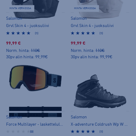
HINTA VERKOSSA
HINTA VERKOSSA
Salomon
Salomon
Grvl Skin 4 - juoksuliivi
Grvl Skin 4 - juoksuliivi
(1)
(1)
99,99 €
99,99 €
Norm. hinta:
110€
Norm. hinta:
110€
30pv alin hinta: 99,99€
30pv alin hinta: 99,99€
Salomon
Salomon
Force Multilayer - laskettelulasit
X-adventure Coldrush Wp W - talvivarsikengät
(0)
(1)