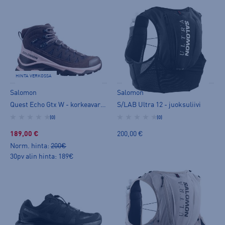
HINTA VERKOSSA
Salomon
Salomon
Quest Echo Gtx W - korkeavartinen vaelluskenkä
S/LAB Ultra 12 - juoksuliivi
(0)
(0)
189,00 €
200,00 €
Norm. hinta:
200€
30pv alin hinta: 189€