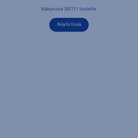
Näkyvissä
30
/
111
tuotetta
.
Näytä lisää