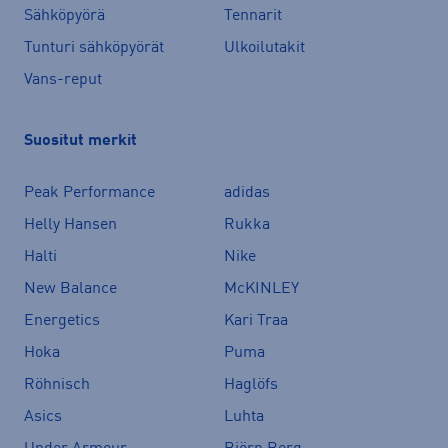
Sähköpyörä
Tennarit
Tunturi sähköpyörät
Ulkoilutakit
Vans-reput
Suositut merkit
Peak Performance
adidas
Helly Hansen
Rukka
Halti
Nike
New Balance
McKINLEY
Energetics
Kari Traa
Hoka
Puma
Röhnisch
Haglöfs
Asics
Luhta