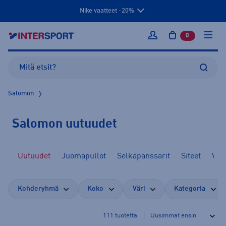
Nike vaatteet -20%
0
tuotetta osto
Kirjaudu sisään
Salomon
Salomon uutuudet
it
Uutuudet
Juomapullot
Selkäpanssarit
Siteet
Vaat
Kohderyhmä
Koko
Väri
Kategoria
111
tuotetta