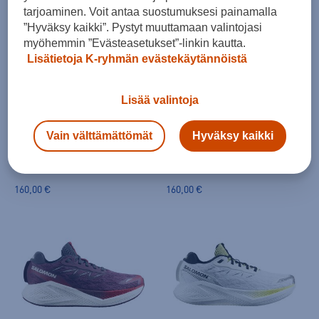
tarjoaminen. Voit antaa suostumuksesi painamalla
”Hyväksy kaikki”. Pystyt muuttamaan valintojasi
myöhemmin ”Evästeasetukset”-linkin kautta.
Lisätietoja K-ryhmän evästekäytännöistä
Lisää valintoja
Salomon
Salomon
Vain välttämättömät
Hyväksy kaikki
Aero Glide 4 M - juoksukengät
Aero Glide 4 M - juoksukengät
(0)
(0)
160,00 €
160,00 €