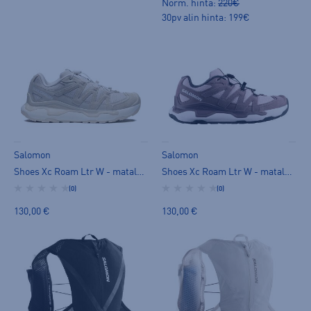
Norm. hinta:
220€
30pv alin hinta: 199€
Salomon
Salomon
Shoes Xc Roam Ltr W - matalavartiset tennarit
Shoes Xc Roam Ltr W - matalavartiset tennarit
(0)
(0)
130,00 €
130,00 €