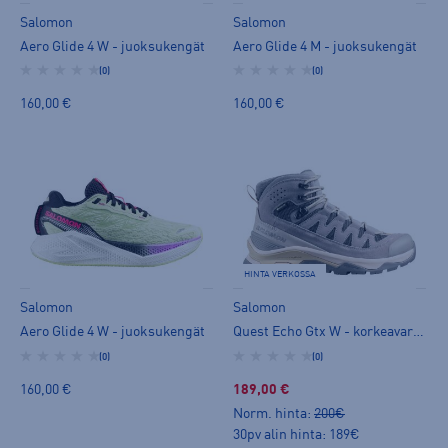
Salomon
Salomon
Aero Glide 4 W - juoksukengät
Aero Glide 4 M - juoksukengät
(0)
(0)
160,00 €
160,00 €
HINTA VERKOSSA
Salomon
Salomon
Aero Glide 4 W - juoksukengät
Quest Echo Gtx W - korkeavartinen vaelluskenkä
(0)
(0)
160,00 €
189,00 €
Norm. hinta:
200€
30pv alin hinta: 189€