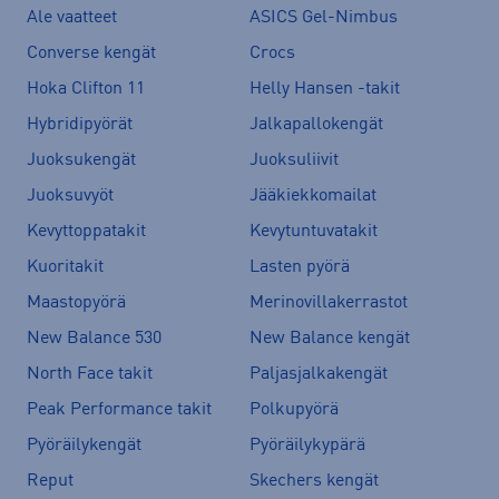
Ale vaatteet
ASICS Gel-Nimbus
Converse kengät
Crocs
Hoka Clifton 11
Helly Hansen -takit
Hybridipyörät
Jalkapallokengät
Juoksukengät
Juoksuliivit
Juoksuvyöt
Jääkiekkomailat
Kevyttoppatakit
Kevytuntuvatakit
Kuoritakit
Lasten pyörä
Maastopyörä
Merinovillakerrastot
New Balance 530
New Balance kengät
North Face takit
Paljasjalkakengät
Peak Performance takit
Polkupyörä
Pyöräilykengät
Pyöräilykypärä
Reput
Skechers kengät