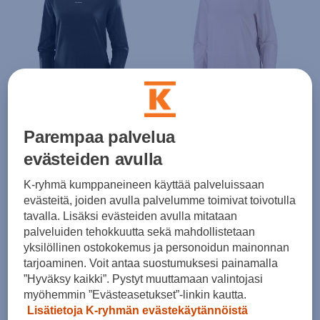
Salomon
Salomon
Shkout Core Ls Tee W - pitkähihainen paita
Shkout Core Ls Tee W - pitkähihainen paita
Parempaa palvelua
(0)
(0)
evästeiden avulla
55,00 €
55,00 €
K-ryhmä kumppaneineen käyttää palveluissaan
evästeitä, joiden avulla palvelumme toimivat toivotulla
tavalla. Lisäksi evästeiden avulla mitataan
palveluiden tehokkuutta sekä mahdollistetaan
yksilöllinen ostokokemus ja personoidun mainonnan
tarjoaminen. Voit antaa suostumuksesi painamalla
”Hyväksy kaikki”. Pystyt muuttamaan valintojasi
myöhemmin ”Evästeasetukset”-linkin kautta.
Salomon
Salomon
Lisätietoja K-ryhmän evästekäytännöistä