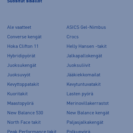
Suositut sisällöt
Ale vaatteet
ASICS Gel-Nimbus
Converse kengät
Crocs
Hoka Clifton 11
Helly Hansen -takit
Hybridipyörät
Jalkapallokengät
Juoksukengät
Juoksuliivit
Juoksuvyöt
Jääkiekkomailat
Kevyttoppatakit
Kevytuntuvatakit
Kuoritakit
Lasten pyörä
Maastopyörä
Merinovillakerrastot
New Balance 530
New Balance kengät
North Face takit
Paljasjalkakengät
Peak Performance takit
Polkupyörä