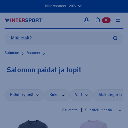
Nike vaatteet -20%
0
tuotetta osto
Kirjaudu sisään
Salomon
Vaatteet
Salomon paidat ja topit
Kohderyhmä
Koko
Väri
Alakategoria
8
tuotetta