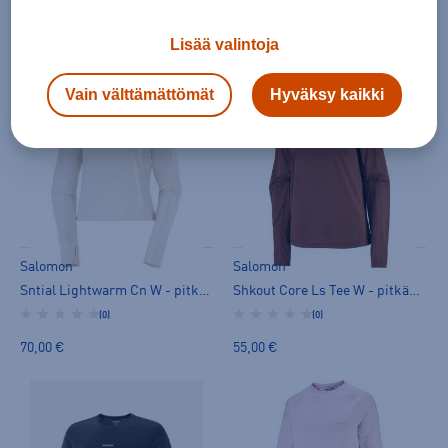
Shkout Core Ss Tee M - t-paita
Shkout Core Ss Tee M - t-paita
(0)
(0)
Lisää valintoja
45,00 €
45,00 €
Vain välttämättömät
Hyväksy kaikki
Salomon
Salomon
Sntial Lightwarm Cn W - pitkähihainen paita
Shkout Core Ls Tee W - pitkähihainen paita
(0)
(0)
70,00 €
55,00 €