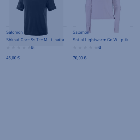
Salomon
Salomon
Shkout Core Ss Tee M - t-paita
Sntial Lightwarm Cn W - pitkähihainen paita
(0)
(0)
45,00 €
70,00 €