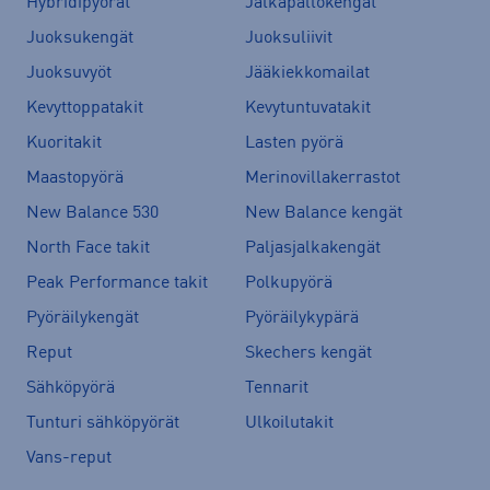
Hybridipyörät
Jalkapallokengät
Juoksukengät
Juoksuliivit
Juoksuvyöt
Jääkiekkomailat
Kevyttoppatakit
Kevytuntuvatakit
Kuoritakit
Lasten pyörä
Maastopyörä
Merinovillakerrastot
New Balance 530
New Balance kengät
North Face takit
Paljasjalkakengät
Peak Performance takit
Polkupyörä
Pyöräilykengät
Pyöräilykypärä
Reput
Skechers kengät
Sähköpyörä
Tennarit
Tunturi sähköpyörät
Ulkoilutakit
Vans-reput