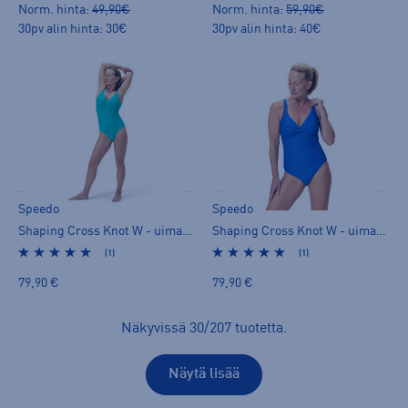
Norm. hinta:
49,90€
Norm. hinta:
59,90€
30pv alin hinta: 30€
30pv alin hinta: 40€
Speedo
Speedo
Shaping Cross Knot W - uimapuku
Shaping Cross Knot W - uimapuku
(1)
(1)
79,90 €
79,90 €
Näkyvissä
30
/
207
tuotetta
.
Näytä lisää