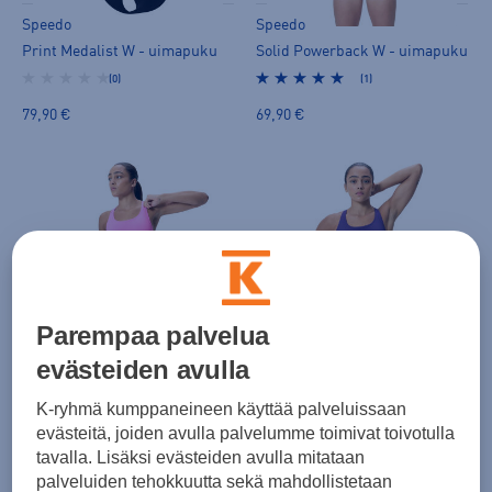
Speedo
Speedo
Print Medalist W - uimapuku
Solid Powerback W - uimapuku
(0)
(1)
79,90 €
69,90 €
Parempaa palvelua
Speedo
Speedo
evästeiden avulla
Solid Powerback W - uimapuku
Solid Powerback W - uimapuku
(1)
(1)
K-ryhmä kumppaneineen käyttää palveluissaan
69,90 €
69,90 €
evästeitä, joiden avulla palvelumme toimivat toivotulla
tavalla. Lisäksi evästeiden avulla mitataan
palveluiden tehokkuutta sekä mahdollistetaan