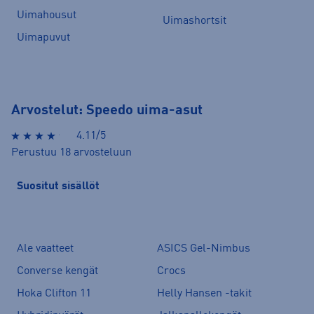
Uimahousut
Uimashortsit
Uimapuvut
Arvostelut: Speedo uima-asut
4.11/5
Perustuu 18 arvosteluun
Suositut sisällöt
Ale vaatteet
ASICS Gel-Nimbus
Converse kengät
Crocs
Hoka Clifton 11
Helly Hansen -takit