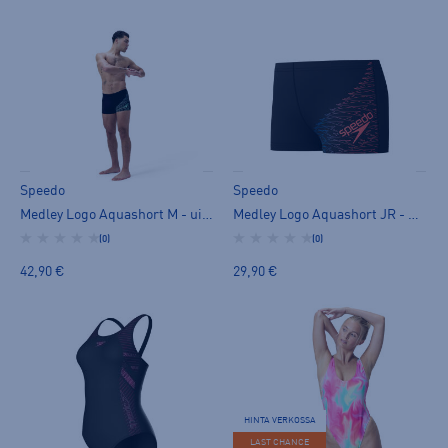
Speedo
Speedo
Medley Logo Aquashort M - uimahousut
Medley Logo Aquashort JR - uimahousut
(0)
(0)
42,90 €
29,90 €
HINTA VERKOSSA
LAST CHANCE