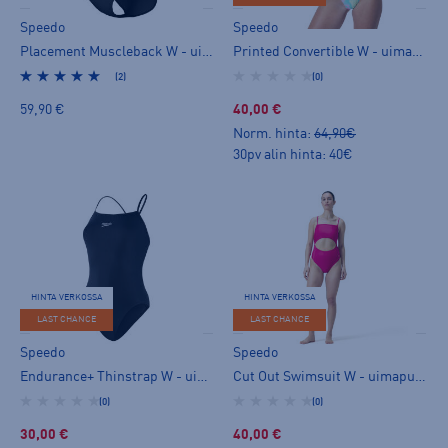
Speedo
Speedo
Placement Muscleback W - uimapuku
Printed Convertible W - uimapuku
(2)
(0)
59,90 €
40,00 €
Norm. hinta:
64,90€
30pv alin hinta: 40€
HINTA VERKOSSA
HINTA VERKOSSA
LAST CHANCE
LAST CHANCE
Speedo
Speedo
Endurance+ Thinstrap W - uimapuku
Cut Out Swimsuit W - uimapuku
(0)
(0)
30,00 €
40,00 €