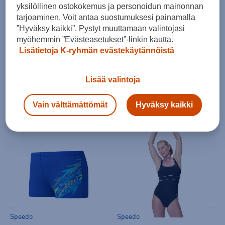
yksilöllinen ostokokemus ja personoidun mainonnan
tarjoaminen. Voit antaa suostumuksesi painamalla
”Hyväksy kaikki”. Pystyt muuttamaan valintojasi
myöhemmin ”Evästeasetukset”-linkin kautta.
Lisätietoja K-ryhmän evästekäytännöistä
Speedo
Speedo
Lisää valintoja
Medley Logo Aquashort JR - uimahousut
Medley Logo Aquashort JR - uimahousut
(0)
(0)
Vain välttämättömät
Hyväksy kaikki
29,90 €
29,90 €
Speedo
Speedo