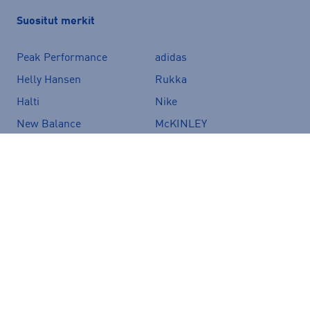
Suositut merkit
Peak Performance
adidas
Helly Hansen
Rukka
Halti
Nike
New Balance
McKINLEY
Energetics
Kari Traa
Hoka
Puma
Röhnisch
Haglöfs
Asics
Luhta
Under Armour
Björn Borg
Firefly
Craft
Fjällräven
Merrell
Zeropoint
The North Face