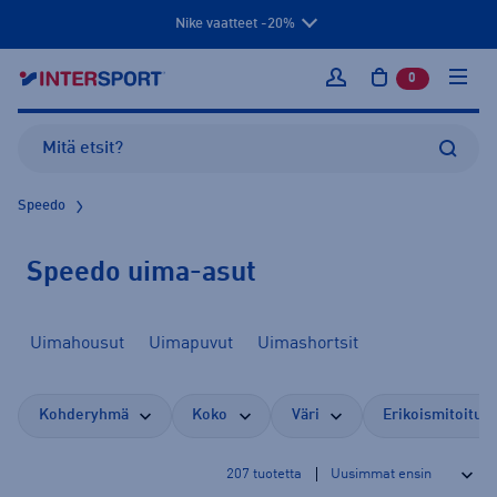
Nike vaatteet -20%
0
tuotetta osto
Kirjaudu sisään
Speedo
Speedo uima-asut
Uimahousut
Uimapuvut
Uimashortsit
Kohderyhmä
Koko
Väri
Erikoismitoitus
207
tuotetta