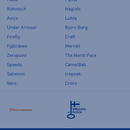
Hoka
Puma
Röhnisch
Haglöfs
Asics
Luhta
Under Armour
Björn Borg
Firefly
Craft
Fjällräven
Merrell
Zeropoint
The North Face
Speedo
CamelBak
Salomon
Icepeak
Vans
Crocs