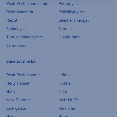
Peak Performance takit
Polkupyörä
Pyöräilykengät
Pyöräilykypärä
Reput
Skechers kengät
Sähköpyörä
Tennarit
Tunturi sähköpyörät
Ulkoilutakit
Vans-reput
Suositut merkit
Peak Performance
adidas
Helly Hansen
Rukka
Halti
Nike
New Balance
McKINLEY
Energetics
Kari Traa