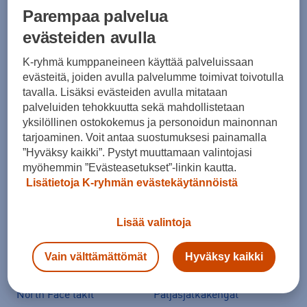
Parempaa palvelua
Suositut sisällöt
evästeiden avulla
K-ryhmä kumppaneineen käyttää palveluissaan
Ale vaatteet
ASICS Gel-Nimbus
evästeitä, joiden avulla palvelumme toimivat toivotulla
tavalla. Lisäksi evästeiden avulla mitataan
Converse kengät
Crocs
palveluiden tehokkuutta sekä mahdollistetaan
Hoka Clifton 11
Helly Hansen -takit
yksilöllinen ostokokemus ja personoidun mainonnan
tarjoaminen. Voit antaa suostumuksesi painamalla
Hybridipyörät
Jalkapallokengät
”Hyväksy kaikki”. Pystyt muuttamaan valintojasi
Juoksukengät
Juoksuliivit
myöhemmin ”Evästeasetukset”-linkin kautta.
Lisätietoja K-ryhmän evästekäytännöistä
Juoksuvyöt
Jääkiekkomailat
Kevyttoppatakit
Kevytuntuvatakit
Lisää valintoja
Kuoritakit
Lasten pyörä
Maastopyörä
Merinovillakerrastot
Vain välttämättömät
Hyväksy kaikki
New Balance 530
New Balance kengät
North Face takit
Paljasjalkakengät