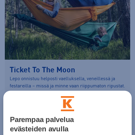
Ticket To The Moon
Lepo onnistuu helposti vaelluksella, veneillessä ja
festareilla – missä ja minne vaan riippumaton ripustat.
Ticket To The Moon -riippumatot valmistetaan Balilla
luontoa ja chillailua kunnioittaen.
Riippumatot
Varusteet
Parempaa palvelua
evästeiden avulla