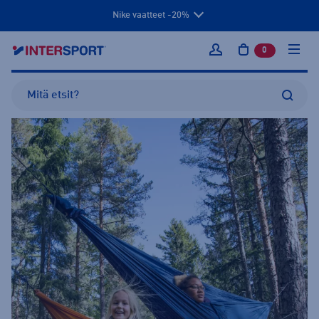
Nike vaatteet -20%
0
tuotetta osto
Kirjaudu sisään