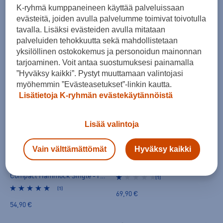
Ticket to the moon
K-ryhmä kumppaneineen käyttää palveluissaan
evästeitä, joiden avulla palvelumme toimivat toivotulla
tavalla. Lisäksi evästeiden avulla mitataan
Riippumatot
Varusteet
palveluiden tehokkuutta sekä mahdollistetaan
yksilöllinen ostokokemus ja personoidun mainonnan
tarjoaminen. Voit antaa suostumuksesi painamalla
Kohderyhmä
Väri
Kauppasaatavuus
”Hyväksy kaikki”. Pystyt muuttamaan valintojasi
myöhemmin ”Evästeasetukset”-linkin kautta.
12
tuotetta
Lisätietoja K-ryhmän evästekäytännöistä
Lisää valintoja
Vain välttämättömät
Hyväksy kaikki
Ticket To The Moon
Ticket To The Moon
Hammock Original - riippumatto
Compact Hammock Single - riippumatto
(1)
(1)
69,90 €
54,90 €