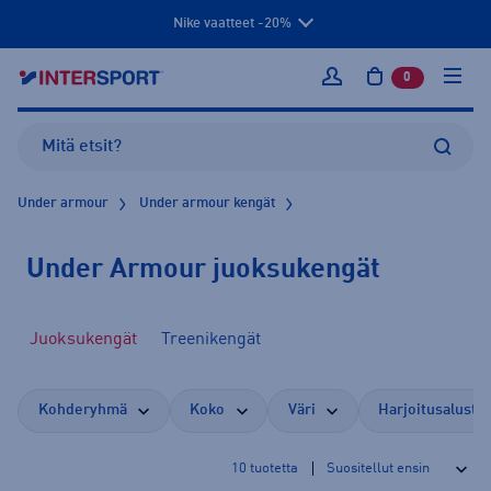
Nike vaatteet -20%
0
tuotetta osto
Kirjaudu sisään
Under armour
Under armour kengät
Under Armour juoksukengät
Juoksukengät
Treenikengät
Kohderyhmä
Koko
Väri
Harjoitusalusta
10
tuotetta