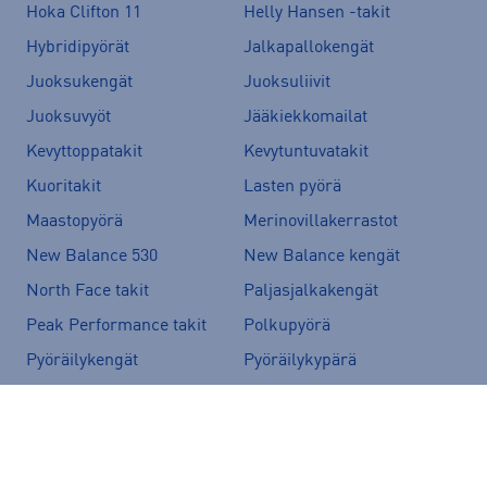
Hoka Clifton 11
Helly Hansen -takit
Hybridipyörät
Jalkapallokengät
Juoksukengät
Juoksuliivit
Juoksuvyöt
Jääkiekkomailat
Kevyttoppatakit
Kevytuntuvatakit
Kuoritakit
Lasten pyörä
Maastopyörä
Merinovillakerrastot
New Balance 530
New Balance kengät
North Face takit
Paljasjalkakengät
Peak Performance takit
Polkupyörä
Pyöräilykengät
Pyöräilykypärä
Reput
Skechers kengät
Sähköpyörä
Tennarit
Tunturi sähköpyörät
Ulkoilutakit