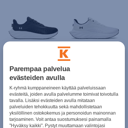
Under Armour
Under Armour
W Ascend - juoksukengät
Ascend - juoksukengät
Parempaa palvelua
(0)
(0)
evästeiden avulla
70,00 €
70,00 €
K-ryhmä kumppaneineen käyttää palveluissaan
evästeitä, joiden avulla palvelumme toimivat toivotulla
tavalla. Lisäksi evästeiden avulla mitataan
palveluiden tehokkuutta sekä mahdollistetaan
yksilöllinen ostokokemus ja personoidun mainonnan
tarjoaminen. Voit antaa suostumuksesi painamalla
”Hyväksy kaikki”. Pystyt muuttamaan valintojasi