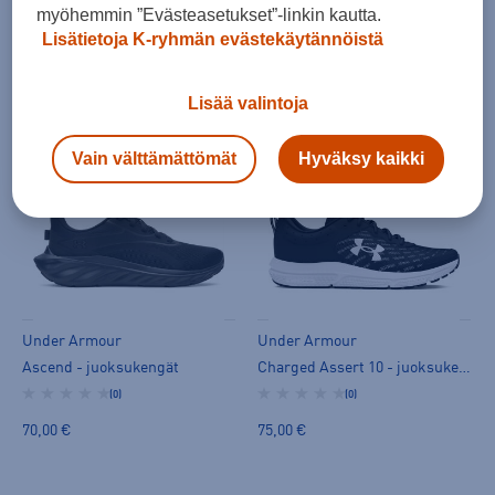
myöhemmin ”Evästeasetukset”-linkin kautta.
Under Armour
Under Armour
Lisätietoja K-ryhmän evästekäytännöistä
W Ascend - juoksukengät
W Ascend - juoksukengät
(0)
(0)
Lisää valintoja
70,00 €
70,00 €
Vain välttämättömät
Hyväksy kaikki
Under Armour
Under Armour
Ascend - juoksukengät
Charged Assert 10 - juoksukengät
(0)
(0)
70,00 €
75,00 €