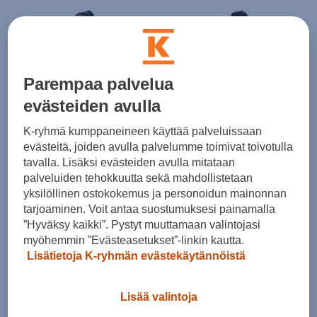
Parempaa palvelua
evästeiden avulla
K-ryhmä kumppaneineen käyttää palveluissaan
Under Armour
Under Armour
evästeitä, joiden avulla palvelumme toimivat toivotulla
Unstoppable Flc Hz - fleecetakki
Unstoppable Flc Hz - fleecetakki
tavalla. Lisäksi evästeiden avulla mitataan
(0)
(0)
palveluiden tehokkuutta sekä mahdollistetaan
100,00 €
100,00 €
yksilöllinen ostokokemus ja personoidun mainonnan
tarjoaminen. Voit antaa suostumuksesi painamalla
”Hyväksy kaikki”. Pystyt muuttamaan valintojasi
myöhemmin ”Evästeasetukset”-linkin kautta.
Lisätietoja K-ryhmän evästekäytännöistä
Lisää valintoja