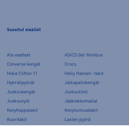
Suositut sisällöt
Ale vaatteet
ASICS Gel-Nimbus
Converse kengät
Crocs
Hoka Clifton 11
Helly Hansen -takit
Hybridipyörät
Jalkapallokengät
Juoksukengät
Juoksuliivit
Juoksuvyöt
Jääkiekkomailat
Kevyttoppatakit
Kevytuntuvatakit
Kuoritakit
Lasten pyörä