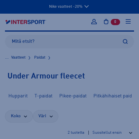
Nike vaatteet -20%
0
tuotetta osto
Kirjaudu sisään
...
Vaatteet
Paidat
Under Armour fleecet
Hupparit
T-paidat
Pikee-paidat
Pitkähihaiset paidat
Koko
Väri
2
tuotetta