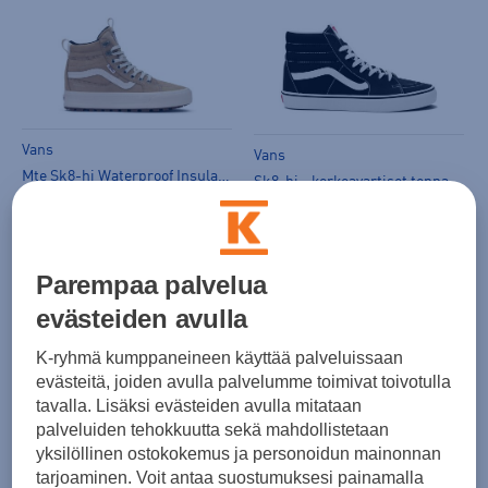
Vans
Vans
Mte Sk8-hi Waterproof Insulate - korkeavartiset tennarit
Sk8-hi - korkeavartiset tennarit
(1)
(0)
145,00 €
90,00 €
Parempaa palvelua
evästeiden avulla
K-ryhmä kumppaneineen käyttää palveluissaan
evästeitä, joiden avulla palvelumme toimivat toivotulla
tavalla. Lisäksi evästeiden avulla mitataan
Vans
Vans
palveluiden tehokkuutta sekä mahdollistetaan
Mte Sk8-hi Waterproof Insulate - korkeavartiset tennarit
Mte Sk8-hi Waterproof Insulate - korkeavartiset tennarit
yksilöllinen ostokokemus ja personoidun mainonnan
(1)
(1)
tarjoaminen. Voit antaa suostumuksesi painamalla