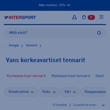
Nike vaatteet -20%
0
tuotetta osto
Kirjaudu sisään
...
Kengät
Tennarit
Vans korkeavartiset tennarit
Korkeavartiset tennarit
Matalavartiset tennarit
Skeittik
Kohderyhmä
Koko
Väri
Kauppasaatavuu
10
tuotetta