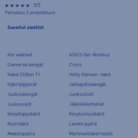
5/5
Perustuu 2 arvosteluun
Suositut sisällöt
Ale vaatteet
ASICS Gel-Nimbus
Converse kengät
Crocs
Hoka Clifton 11
Helly Hansen -takit
Hybridipyörät
Jalkapallokengät
Juoksukengät
Juoksuliivit
Juoksuvyöt
Jääkiekkomailat
Kevyttoppatakit
Kevytuntuvatakit
Kuoritakit
Lasten pyörä
Maastopyörä
Merinovillakerrastot