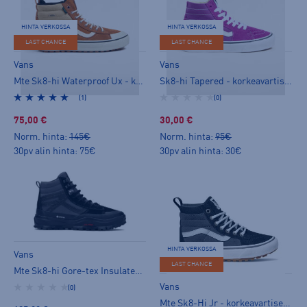
HINTA VERKOSSA
HINTA VERKOSSA
LAST CHANCE
LAST CHANCE
Vans
Vans
Mte Sk8-hi Waterproof Ux - korkeavartiset tennarit
Sk8-hi Tapered - korkeavartiset tennarit
(1)
(0)
75,00 €
30,00 €
Norm. hinta:
145€
Norm. hinta:
95€
30pv alin hinta: 75€
30pv alin hinta: 30€
HINTA VERKOSSA
Vans
LAST CHANCE
Mte Sk8-hi Gore-tex Insulated - korkeavartiset tennarit
Vans
(0)
Mte Sk8-Hi Jr - korkeavartiset tennarit